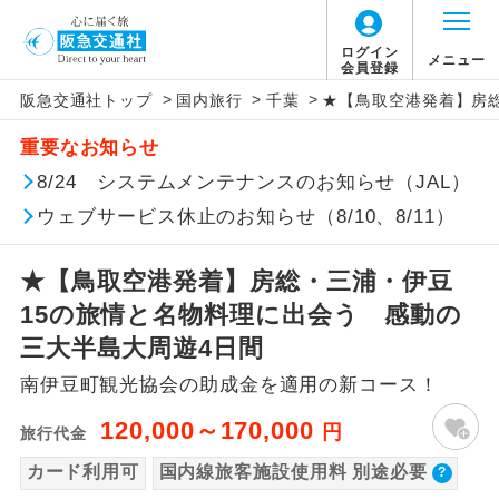
【国内旅客施設使用料について】
ログイン
メニュー
会員登録
>
>
>
阪急交通社トップ
国内旅行
千葉
★【鳥取空港発着】房
旅行代金に国内旅客施設使用料は含まれてお
アイコン
説明
重要なお知らせ
りません。別途お支払いが必要となります。
往路出発空港（駅）から復路到着空港
8/24 システムメンテナンスのお知らせ（JAL）
添乗員同行
羽田空港往復：大人900円、子供900円
（駅）まで同行します。
2026/10/6〜2027/6/4 羽田空港往復：大人
ウェブサービス休止のお知らせ（8/10、8/11）
1,160円、子供1,160円
現地添乗員同
現地到着空港（駅）から最終日出発空港
行
（駅）まで添乗員が同行します。
2027/6/5〜 羽田空港往復：大人1,180円、子
★【鳥取空港発着】房総・三浦・伊豆
供1,180円
15の旅情と名物料理に出会う 感動の
バスガイド乗
バスガイドが乗務し、車内での観光案内
三大半島大周遊4日間
務
があります。
南伊豆町観光協会の助成金を適用の新コース！
新コース
初登場のコースです。
120,000～170,000
円
旅行代金
ユネスコに登録されている文化遺産や自
カード利用可
国内線旅客施設使用料 別途必要
世界遺産
然遺産を訪ねるコースです。