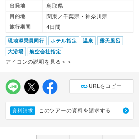
出発地
鳥取県
利用航空会社が指定なので、ご出発の計
航空会社指定
目的地
関東／千葉県・神奈川県
画にとても便利です。
旅行期間
4日間
ご紹介するホテルを指定したコースで
ホテル指定
す。
現地添乗員同行
ホテル指定
温泉
露天風呂
大浴場
航空会社指定
おひとり様バ
おひとり様でバス席を2席利⽤できま
ス2席利用
す。
アイコンの説明を見る＞＞
URLをコピー
このツアーの資料を請求する
資料請求