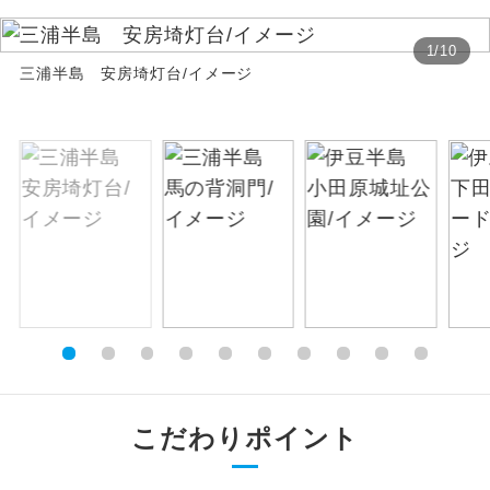
絶景
絶景スポットに立ち寄るコースです。
1
/
10
三浦半島 安房埼灯台/イメージ
温泉
温泉地にも宿泊するコースです。
ご宿泊ホテルに露天風呂が付いていま
露天風呂
す。
大浴場
ご宿泊ホテルに大浴場が付いています。
全てのお食事が付いていますので、お食
全食事付き
事の心配はいりません。（機内食を除
く）
お部屋にてゆっくりとお召し上がりいた
お部屋食
だけます。
こだわりポイント
トラベルイヤ
周りの音を気にせず、ガイドさんの説明
ホン
をじっくり聞くことができます。