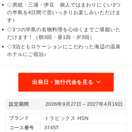
◇房総・三浦・伊豆 個人ではまわりにくい3つ
1名様から出発可能な個人型プランで
1名様催行
の半島を4日間で思いっきりお楽しみいただけま
す。
す♪
2名様から出発可能な個人型プランで
◇3つの半島の名物料理を心ゆくまでご堪能いた
2名様催行
す。
だけます！（朝3回・昼1回・夕3回）
◇3泊ともロケーションにこだわった海辺の温泉
おひとり様参
おひとり様限定でご参加いただけるコー
加限定
ホテルにご宿泊♪
スです。
1名様1室同代
1名様1室利用でも追加料金がかからない
金
コースです。
出発日・旅行代金を見る
ご夫婦限定でご参加いただけるコースで
ご夫婦限定
す。
2026年9月27日～2027年4月19日
設定期間
女性限定でご参加いただけるコースで
女性限定
す。
ブランド
トラピックス HSN
ご参加にあたり年齢に制限があるコース
3745T
年齢制限あり
コース番号
です。