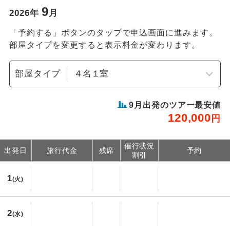
9
2026
年
月
「予約する」ボタンのタップで申込画面に進みます。
部屋タイプを変更すると表示料金が変わります。
部屋タイプ
9
月出発のツアー最安値
120,000
円
催行状況
出発日
旅行代金
残席
予約
割引
1
(火)
2
(水)