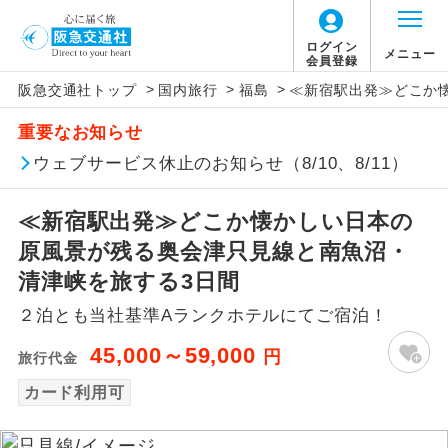
ログイン
メニュー
会員登録
>
>
>
阪急交通社トップ
国内旅行
福島
≪新宿駅出発≫どこか
アイコン
説明
重要なお知らせ
往路出発空港（駅）から復路到着空港
ウェブサービス休止のお知らせ（8/10、8/11）
添乗員同行
（駅）まで同行します。
≪新宿駅出発≫どこか懐かしい日本の
現地添乗員同
現地到着空港（駅）から最終日出発空港
行
（駅）まで添乗員が同行します。
原風景が残る奥会津只見線と南魚沼・
清津峡を旅する3日間
バスガイド乗
バスガイドが乗務し、車内での観光案内
務
２泊とも当社基準Aランクホテルにてご宿泊！
があります。
45,000～59,000
円
旅行代金
新コース
初登場のコースです。
カード利用可
ユネスコに登録されている文化遺産や自
世界遺産
然遺産を訪ねるコースです。