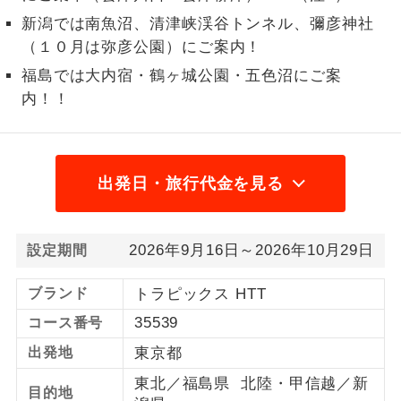
新潟では南魚沼、清津峡渓谷トンネル、彌彦神社
1名様から出発可能な個人型プランで
1名様催行
（１０月は弥彦公園）にご案内！
す。
福島では大内宿・鶴ヶ城公園・五色沼にご案
2名様から出発可能な個人型プランで
2名様催行
内！！
す。
おひとり様参
おひとり様限定でご参加いただけるコー
加限定
スです。
出発日・旅行代金を見る
1名様1室同代
1名様1室利用でも追加料金がかからない
金
コースです。
2026年9月16日～2026年10月29日
設定期間
ご夫婦限定でご参加いただけるコースで
ご夫婦限定
す。
ブランド
トラピックス HTT
35539
コース番号
女性限定でご参加いただけるコースで
女性限定
す。
出発地
東京都
東北／福島県 北陸・甲信越／新
ご参加にあたり年齢に制限があるコース
年齢制限あり
目的地
です。