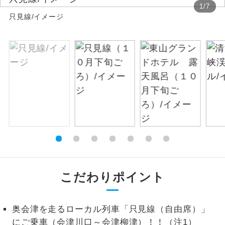
1
/
7
只見線/イメージ
絶景
絶景スポットに立ち寄るコースです。
温泉
温泉地にも宿泊するコースです。
ご宿泊ホテルに露天風呂が付いていま
露天風呂
す。
大浴場
ご宿泊ホテルに大浴場が付いています。
全てのお食事が付いていますので、お食
全食事付き
事の心配はいりません。（機内食を除
く）
お部屋にてゆっくりとお召し上がりいた
こだわりポイント
お部屋食
だけます。
トラベルイヤ
周りの音を気にせず、ガイドさんの説明
奥会津を走るローカル列車「只見線（自由席）」
ホン
をじっくり聞くことができます。
にご乗車（会津川口～会津柳津）！！（注1）