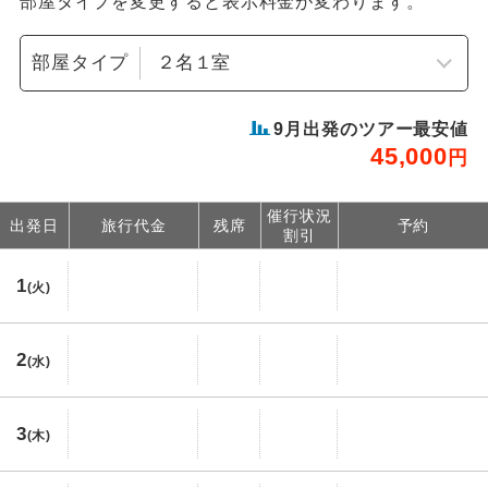
部屋タイプを変更すると表示料金が変わります。
部屋タイプ
9
月出発のツアー最安値
45,000
円
催行状況
出発日
旅行代金
残席
予約
割引
1
(火)
2
(水)
3
(木)