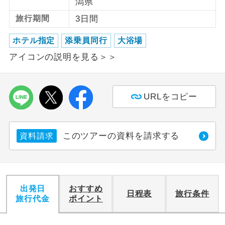
潟県
旅行期間
3日間
利用航空会社が指定なので、ご出発の計
航空会社指定
画にとても便利です。
ホテル指定
添乗員同行
大浴場
ご紹介するホテルを指定したコースで
ホテル指定
アイコンの説明を見る＞＞
す。
おひとり様バ
おひとり様でバス席を2席利⽤できま
ス2席利用
URLをコピー
す。
このツアーの資料を請求する
資料請求
出発日
おすすめ
日程表
旅行条件
旅行代金
ポイント