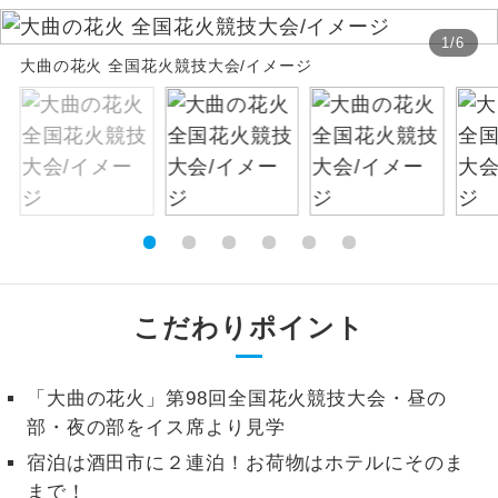
絶景
1
/
6
絶景スポットに立ち寄るコースです。
大曲の花火 全国花火競技大会/イメージ
温泉
温泉地にも宿泊するコースです。
ご宿泊ホテルに露天風呂が付いていま
露天風呂
す。
大浴場
ご宿泊ホテルに大浴場が付いています。
全てのお食事が付いていますので、お食
全食事付き
事の心配はいりません。（機内食を除
こだわりポイント
く）
お部屋にてゆっくりとお召し上がりいた
お部屋食
「大曲の花火」第98回全国花火競技大会・昼の
だけます。
部・夜の部をイス席より見学
トラベルイヤ
周りの音を気にせず、ガイドさんの説明
宿泊は酒田市に２連泊！お荷物はホテルにそのま
ホン
をじっくり聞くことができます。
まで！