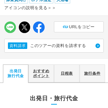
アイコンの説明を見る＞＞
利用航空会社が指定なので、ご出発の計
航空会社指定
画にとても便利です。
ご紹介するホテルを指定したコースで
URLをコピー
ホテル指定
す。
おひとり様バ
おひとり様でバス席を2席利⽤できま
ス2席利用
このツアーの資料を請求する
資料請求
す。
出発日
おすすめ
日程表
旅行条件
旅行代金
ポイント
出発日・旅行代金