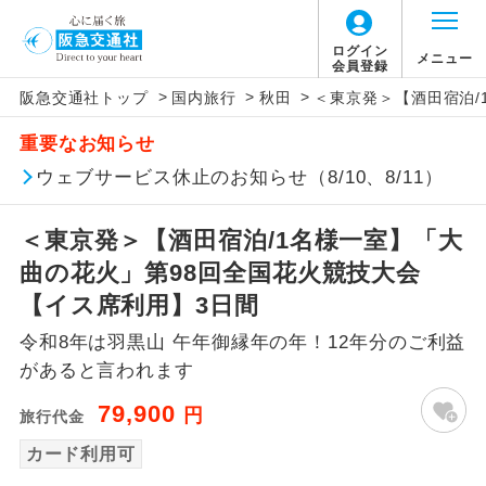
ログイン
メニュー
会員登録
>
>
>
阪急交通社トップ
国内旅行
秋田
＜東京発＞【酒田宿泊/
アイコン
説明
重要なお知らせ
往路出発空港（駅）から復路到着空港
ウェブサービス休止のお知らせ（8/10、8/11）
添乗員同行
（駅）まで同行します。
＜東京発＞【酒田宿泊/1名様一室】「大
現地添乗員同
現地到着空港（駅）から最終日出発空港
行
（駅）まで添乗員が同行します。
曲の花火」第98回全国花火競技大会
【イス席利用】3日間
バスガイド乗
バスガイドが乗務し、車内での観光案内
務
令和8年は羽黒山 午年御縁年の年！12年分のご利益
があります。
があると言われます
新コース
初登場のコースです。
79,900
円
旅行代金
ユネスコに登録されている文化遺産や自
カード利用可
世界遺産
然遺産を訪ねるコースです。