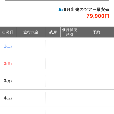
8
月出発のツアー最安値
79,900
円
催行状況
出発日
旅行代金
残席
予約
割引
1
(土)
2
(日)
3
(月)
4
(火)