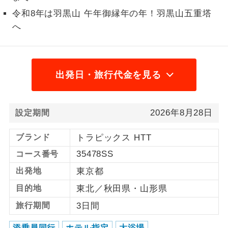
令和8年は羽黒山 午年御縁年の年！羽黒山五重塔
1名様から出発可能な個人型プランで
1名様催行
へ
す。
2名様から出発可能な個人型プランで
2名様催行
す。
出発日・旅行代金を見る
おひとり様参
おひとり様限定でご参加いただけるコー
加限定
スです。
2026年8月28日
設定期間
1名様1室同代
1名様1室利用でも追加料金がかからない
金
コースです。
ブランド
トラピックス HTT
35478SS
ご夫婦限定でご参加いただけるコースで
コース番号
ご夫婦限定
す。
出発地
東京都
女性限定でご参加いただけるコースで
目的地
東北／秋田県・山形県
女性限定
す。
旅行期間
3日間
ご参加にあたり年齢に制限があるコース
年齢制限あり
添乗員同行
ホテル指定
大浴場
です。