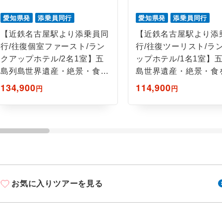
ご紹介するホテルを指定したコースです。
指定
愛知県発
添乗員同行
愛知県発
添乗員同行
おひとり様でバス席を2席利⽤できます。
ス2席利用
【近鉄名古屋駅より添乗員同
【近鉄名古屋駅より添
行/往復個室ファースト/ラン
行/往復ツーリスト/ラ
クアップホテル/2名1室】五
ップホテル/1名1室】
島列島世界遺産・絶景・食を
島世界遺産・絶景・食
楽しむ4日間
む4日間
134,900
114,900
円
円
お気に入りツアーを見る