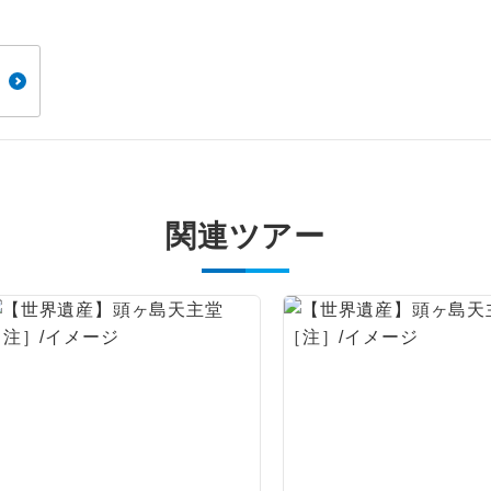
周りの音を気にせず、ガイドさんの説明をじっ
イヤホン
ができます。
1名様から出発可能な個人型プランです。
催行
2名様から出発可能な個人型プランです。
催行
おひとり様限定でご参加いただけるコースです
参加限定
1名様1室利用でも追加料金がかからないコース
関連ツアー
室同代金
ご夫婦限定でご参加いただけるコースです。
限定
女性限定でご参加いただけるコースです。
限定
ご参加にあたり年齢に制限があるコースです。
限あり
利用航空会社が指定なので、ご出発の計画にと
社指定
す。