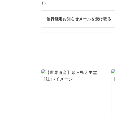
す。
トラベル
1名様
催行確定お知らせメールを受け取る
2名様
おひとり様
1名様1
ご夫婦
女性
年齢制
航空会