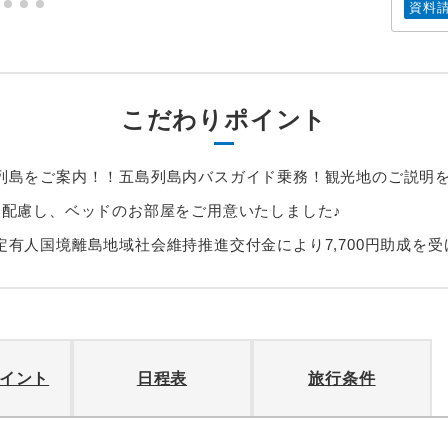
資料
こだわりポイント
列島をご案内！！五島列島内バスガイド乗務！観光地のご説明
に配慮し、ベッドのお部屋をご用意いたしました♪
定有人国境離島地域社会維持推進交付金により7,700円助成を
イント
日程表
旅行条件