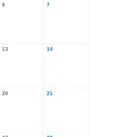
6
7
13
14
で同行しま
20
21
まで添乗員が
ます。