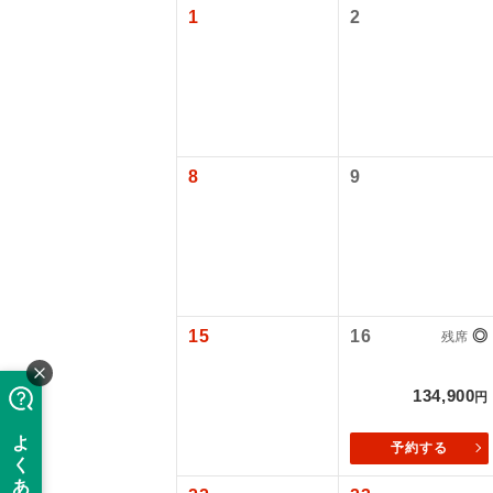
1
2
8
9
アイ
15
16
◎
残席
添乗員
134,900
円
現地添乗
予約する
バスガイ