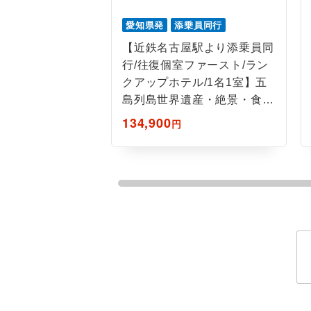
ホテル
愛知県発
添乗員同行
おひとり様バ
【近鉄名古屋駅より添乗員同
行/往復個室ファースト/ラン
クアップホテル/1名1室】五
島列島世界遺産・絶景・食を
楽しむ4日間
134,900
円