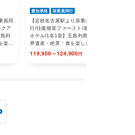
愛知県発
添乗員同行
愛知県発
乗員同
【近鉄名古屋駅より添乗員同
【近鉄名
ンクア
行/往復個室ファースト/基本
行/往復個
五島列
ホテル/1名1室】五島列島世
ホテル/2
を楽し
界遺産・絶景・食を楽しむ4
界遺産・
日間
日間
119,900～124,900
119,900
円