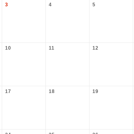
3
4
5
10
11
12
コン
説明
往路出発空港（駅）から復路到着空港（駅）ま
17
18
19
同行
す。
現地到着空港（駅）から最終日出発空港（駅）
員同行
同行します。
バスガイドが乗務し、車内での観光案内があり
ド乗務