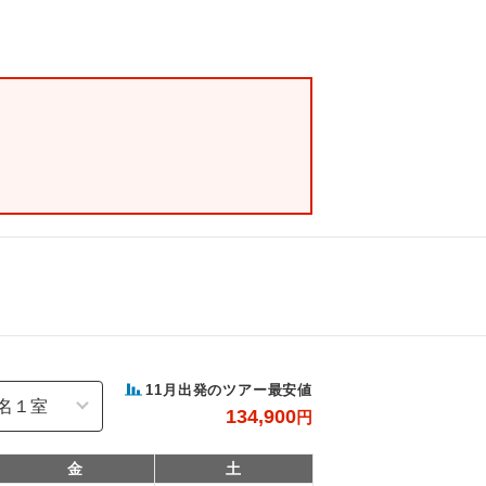
11
月出発のツアー最安値
134,900
円
金
土