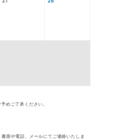
27
28
を訪ねるコー
配はいりませ
で予めご了承ください。
す。
、書面や電話、メールにてご連絡いたしま