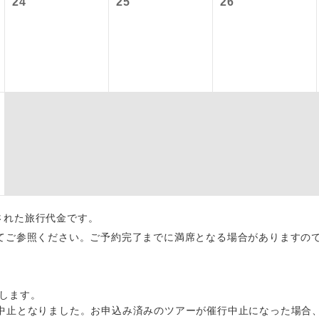
24
25
26
初登場のコースです。
ース
ユネスコに登録されている文化遺産や自然遺産
遺産
スです。
絶景スポットに立ち寄るコースです。
景
温泉地にも宿泊するコースです。
泉
ご宿泊ホテルに露天風呂が付いています。
風呂
ご宿泊ホテルに大浴場が付いています。
場
出された旅行代金です。
全てのお食事が付いていますので、お食事の心
てご参照ください。ご予約完了までに満席となる場合がありますの
付き
ん。（機内食を除く）
お部屋にてゆっくりとお召し上がりいただけま
屋食
します。
中止となりました。お申込み済みのツアーが催行中止になった場合