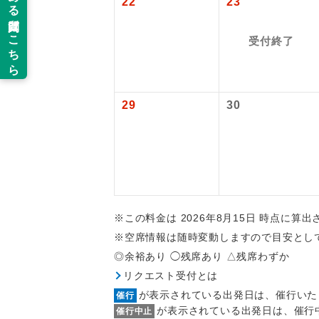
22
23
新コ
受付終了
世界
29
30
絶
温
露天
大浴
※この料金は 2026年8月15日 時点に算
※空席情報は随時変動しますので目安とし
全食事
◎余裕あり ◯残席あり △残席わずか
リクエスト受付とは
お部
が表示されている出発日は、催行いた
催行
が表示されている出発日は、催行
催行中止