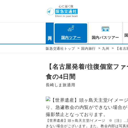
国内
国内ツアー
国内バスツアー
>
>
>
阪急交通社トップ
国内旅行
九州
【名古
【名古屋発着/往復個室ファ
食の4日間
長崎しま旅適用
【世界遺産】頭ヶ島天主堂/イメージ ※［注］
きない場合がございます。また、教会内部は写真