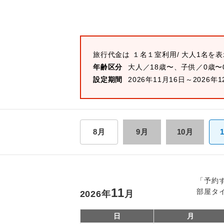
旅行代金は
１名１室
利用/ 大人1名を
年齢区分
大人／18歳〜、子供／0歳〜
設定期間
2026年11月16日～2026年1
8月
9月
10月
「予約
11
部屋タ
2026
年
月
日
月