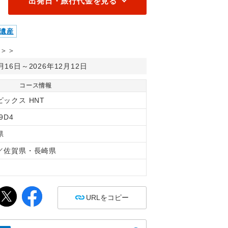
出発日・旅行代金を見る
遺産
＞＞
1月16日～2026年12月12日
コース情報
ピックス HNT
9D4
県
／佐賀県・長崎県
間
URLをコピー