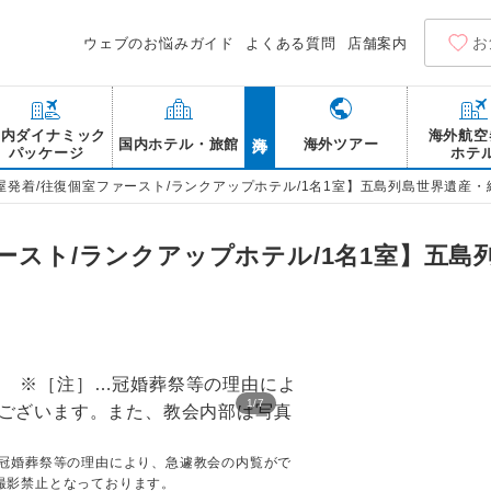
お
ウェブのお悩みガイド
よくある質問
店舗案内
海外
国内ダイナミック
海外航空
国内ホテル・旅館
海外ツアー
パッケージ
ホテ
屋発着/往復個室ファースト/ランクアップホテル/1名1室】五島列島世界遺産・
ースト/ランクアップホテル/1名1室】五島
1
/
7
大瀬崎断崖/イメージ
…冠婚葬祭等の理由により、急遽教会の内覧がで
撮影禁止となっております。