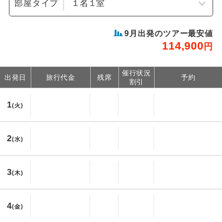
部屋タイプ
9
月出発のツアー最安値
114,900
円
催行状況
出発日
旅行代金
残席
予約
割引
1
(火)
2
(水)
3
(木)
4
(金)