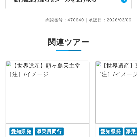
承認番号：470640｜承認日：2026/03/06
関連ツアー
愛知県発
添乗員同行
愛知県発
添乗