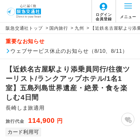
ログイン
メニュー
会員登録
>
>
>
阪急交通社トップ
国内旅行
九州
【近鉄名古屋駅より添乗
アイコン
説明
重要なお知らせ
往路出発空港（駅）から復路到着空港
ウェブサービス休止のお知らせ（8/10、8/11）
添乗員同行
（駅）まで同行します。
【近鉄名古屋駅より添乗員同行/往復ツ
現地添乗員同
現地到着空港（駅）から最終日出発空港
行
（駅）まで添乗員が同行します。
ーリスト/ランクアップホテル/1名1
室】五島列島世界遺産・絶景・食を楽
バスガイド乗
バスガイドが乗務し、車内での観光案内
しむ4日間
務
があります。
長崎しま旅適用
新コース
初登場のコースです。
114,900
円
旅行代金
ユネスコに登録されている文化遺産や自
カード利用可
世界遺産
然遺産を訪ねるコースです。