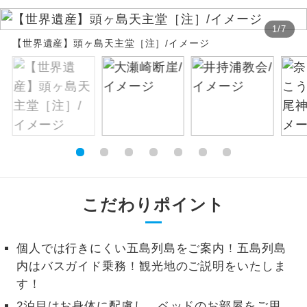
絶景
絶景スポットに立ち寄るコースです。
1
/
7
【世界遺産】頭ヶ島天主堂［注］/イメージ
温泉
温泉地にも宿泊するコースです。
ご宿泊ホテルに露天風呂が付いていま
露天風呂
す。
大浴場
ご宿泊ホテルに大浴場が付いています。
全てのお食事が付いていますので、お食
全食事付き
事の心配はいりません。（機内食を除
こだわりポイント
く）
お部屋にてゆっくりとお召し上がりいた
お部屋食
個人では行きにくい五島列島をご案内！五島列島
だけます。
内はバスガイド乗務！観光地のご説明をいたしま
トラベルイヤ
す！
周りの音を気にせず、ガイドさんの説明
ホン
をじっくり聞くことができます。
2泊目はお身体に配慮し、ベッドのお部屋をご用