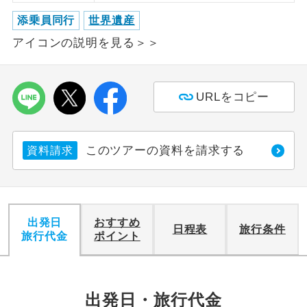
添乗員同行
世界遺産
利用航空会社が指定なので、ご出発の計
航空会社指定
アイコンの説明を見る＞＞
画にとても便利です。
ご紹介するホテルを指定したコースで
ホテル指定
す。
URLをコピー
おひとり様バ
おひとり様でバス席を2席利⽤できま
ス2席利用
す。
このツアーの資料を請求する
資料請求
出発日
おすすめ
日程表
旅行条件
旅行代金
ポイント
出発日・旅行代金