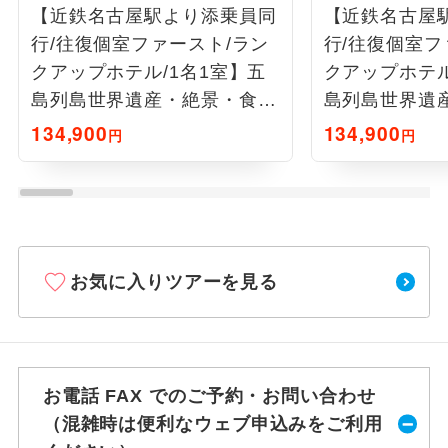
【近鉄名古屋駅より添乗員同
【近鉄名古屋
行/往復個室ファースト/ラン
行/往復個室フ
クアップホテル/1名1室】五
クアップホテル
島列島世界遺産・絶景・食を
島列島世界遺
楽しむ4日間
楽しむ4日間
134,900
134,900
円
円
お気に入りツアーを見る
お電話 FAX でのご予約・お問い合わせ
（混雑時は便利なウェブ申込みをご利用