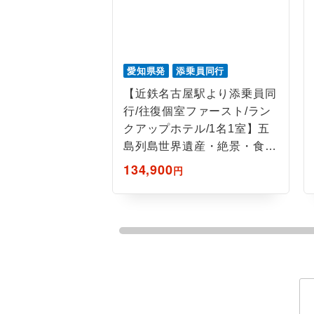
ホテル
おひとり様バ
愛知県発
添乗員同行
【近鉄名古屋駅より添乗員同
行/往復個室ファースト/ラン
クアップホテル/1名1室】五
島列島世界遺産・絶景・食を
楽しむ4日間
134,900
円