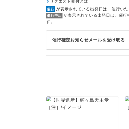
リクエスト受付とは
トラベル
が表示されている出発日は、催行いた
催行
が表示されている出発日は、催行
催行中止
1名様
す。
2名様
催行確定お知らせメールを受け取る
おひとり様
1名様1
ご夫婦
女性
年齢制
航空会