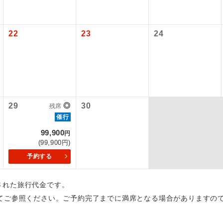
初登場のコースです。
ース
22
23
24
ユネスコに登録されている文化遺産や自然遺産
遺産
スです。
絶景スポットに立ち寄るコースです。
景
温泉地にも宿泊するコースです。
泉
29
◎
30
残席
催行
ご宿泊ホテルに露天風呂が付いています。
風呂
99,900
円
(99,900円)
ご宿泊ホテルに大浴場が付いています。
場
予約する
全てのお食事が付いていますので、お食事の心
付き
ん。（機内食を除く）
出された旅行代金です。
てご参照ください。ご予約完了までに満席となる場合がありますの
お部屋にてゆっくりとお召し上がりいただけま
屋食