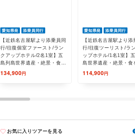
ご紹介するホテルを指定したコースです。
指定
おひとり様でバス席を2席利⽤できます。
ス2席利用
愛知県発
添乗員同行
愛知県発
添乗員同行
【近鉄名古屋駅より添乗員同
【近鉄名古屋駅より添
行/往復個室ファースト/ラン
行/往復ツーリスト/ラ
クアップホテル/2名1室】五
ップホテル/1名1室】
島列島世界遺産・絶景・食を
島世界遺産・絶景・食
楽しむ4日間
む4日間
134,900
114,900
円
円
お気に入りツアーを見る