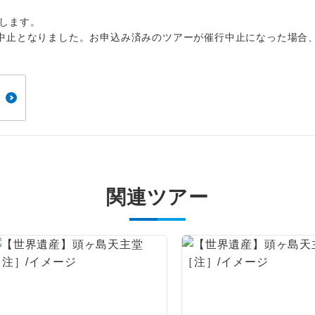
周りの音を気にせず、ガイドさんの説明をじっ
イヤホン
ができます。
します。
中止となりました。お申込み済みのツアーが催行中止になった場合
1名様から出発可能な個人型プランです。
催行
2名様から出発可能な個人型プランです。
催行
おひとり様限定でご参加いただけるコースです
参加限定
1名様1室利用でも追加料金がかからないコース
室同代金
ご夫婦限定でご参加いただけるコースです。
限定
関連ツアー
女性限定でご参加いただけるコースです。
限定
ご参加にあたり年齢に制限があるコースです。
限あり
利用航空会社が指定なので、ご出発の計画にと
社指定
す。