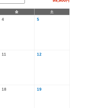
99,900
円
金
土
4
5
11
12
で同行しま
まで添乗員が
18
19
ます。