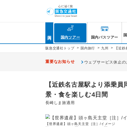
国内
国内ツアー
国内バスツアー
>
>
>
阪急交通社トップ
国内旅行
九州
【近鉄
重要なお知らせ
ウェブサービス休止のお知
【近鉄名古屋駅より添乗員同
景・食を楽しむ4日間
長崎しま旅適用
【世界遺産】頭ヶ島天主堂［注］/イメージ