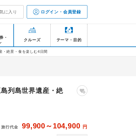
気に入り
ログイン・会員登録
券・
クルーズ
テーマ・目的
ル
遺産・絶景・食を楽しむ4日間
五島列島世界遺産・絶
99,900～104,900
円
旅行代金
井持