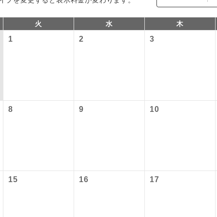
火
水
木
1
2
3
8
9
10
コン
説明
往路出発空港（駅）から復路到着空港（駅）ま
同行
す。
現地到着空港（駅）から最終日出発空港（駅）
15
16
17
員同行
同行します。
バスガイドが乗務し、車内での観光案内があり
ド乗務