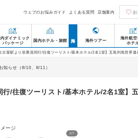
お
ウェブのお悩みガイド
よくある質問
店舗案内
海外
国内ダイナミック
海外航空
国内ホテル・旅館
海外ツアー
パッケージ
ホテ
名古屋駅より添乗員同行/往復ツーリスト/基本ホテル/2名1室】五島列島世界
らせ（8/10、8/11）
行/往復ツーリスト/基本ホテル/2名1室】
1
/
7
大瀬崎断崖/イメージ