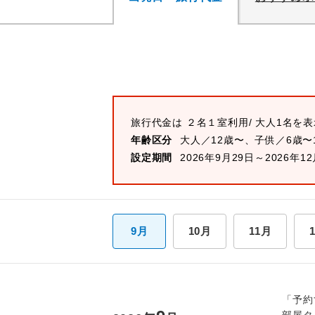
旅行代金は
２名１室
利用/ 大人1名を
年齢区分
大人／12歳〜、子供／6歳〜
設定期間
2026年9月29日～2026年1
9月
10月
11月
「予約
部屋タ