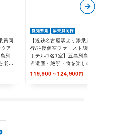
愛知県発
添乗員同行
愛知県発
乗員同
【近鉄名古屋駅より添乗員同
【近鉄名
ンクア
行/往復個室ファースト/基本
行/往復個
五島列
ホテル/1名1室】五島列島世
ホテル/2
を楽し
界遺産・絶景・食を楽しむ4
界遺産・
日間
日間
119,900～124,900
119,900
円