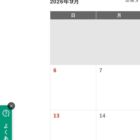
9
2026
年
月
日
月
6
7
アイ
添乗員
13
14
現地添乗
バスガイ