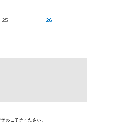
25
26
を訪ねるコー
配はいりませ
で予めご了承ください。
す。