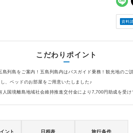
資料
こだわりポイント
五島列島をご案内！五島列島内はバスガイド乗務！観光地のご
慮し、ベッドのお部屋をご用意いたしました♪
有人国境離島地域社会維持推進交付金により7,700円助成を受
イント
日程表
旅行条件