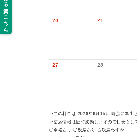
新コ
20
21
世界
絶
温
27
28
露天
大浴
全食事
※この料金は 2026年8月15日 時点に算
※空席情報は随時変動しますので目安とし
お部
◎余裕あり ◯残席あり △残席わずか