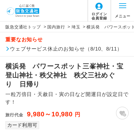
ログイン
メニュー
会員登録
>
>
>
阪急交通社トップ
国内旅行
埼玉
横浜発 パワースポッ
アイコン
説明
重要なお知らせ
往路出発空港（駅）から復路到着空港
ウェブサービス休止のお知らせ（8/10、8/11）
添乗員同行
（駅）まで同行します。
横浜発 パワースポット三峯神社・宝
現地添乗員同
現地到着空港（駅）から最終日出発空港
行
（駅）まで添乗員が同行します。
登山神社・秩父神社 秩父三社めぐ
り 日帰り
バスガイド乗
バスガイドが乗務し、車内での観光案内
務
一粒万倍日・天赦日・寅の日など開運日が設定日で
があります。
す！
新コース
初登場のコースです。
9,980～10,980
円
旅行代金
ユネスコに登録されている文化遺産や自
カード利用可
世界遺産
然遺産を訪ねるコースです。