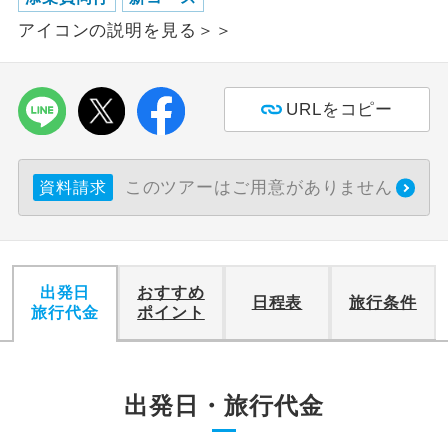
アイコンの説明を見る＞＞
利用航空会社が指定なので、ご出発の計
航空会社指定
画にとても便利です。
ご紹介するホテルを指定したコースで
URLをコピー
ホテル指定
す。
おひとり様バ
おひとり様でバス席を2席利⽤できま
ス2席利用
このツアーはご用意がありません
資料請求
す。
出発日
おすすめ
日程表
旅行条件
旅行代金
ポイント
出発日・旅行代金