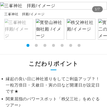
絶景
1
/
7
絶景スポットに立ち寄るコースです。
三峯神社 拝殿/イメージ
温泉
温泉地にも宿泊するコースです。
ご宿泊ホテルに露天風呂が付いていま
露天風呂
す。
大浴場
ご宿泊ホテルに大浴場が付いています。
こだわりポイント
全てのお食事が付いていますので、お食
全食事付き
事の心配はいりません。（機内食を除
く）
縁起の良い日に神社巡りをしてご利益アップ？！
お部屋にてゆっくりとお召し上がりいた
お部屋食
一粒万倍日・天赦日・寅の日など開運日が設定日
だけます。
です★
トラベルイヤ
関東屈指のパワースポット「秩父三社」をめぐる
周りの音を気にせず、ガイドさんの説明
ホン
をじっくり聞くことができます。
ツアー♪