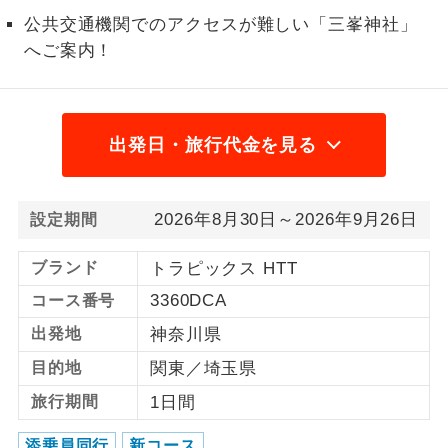
公共交通機関でのアクセスが難しい「三峯神社」
1名様から出発可能な個人型プランで
1名様催行
へご案内！
す。
2名様から出発可能な個人型プランで
2名様催行
す。
出発日・旅行代金を見る
おひとり様参
おひとり様限定でご参加いただけるコー
加限定
スです。
2026年8月30日～2026年9月26日
設定期間
1名様1室同代
1名様1室利用でも追加料金がかからない
金
コースです。
ブランド
トラピックス HTT
3360DCA
コース番号
ご夫婦限定でご参加いただけるコースで
ご夫婦限定
す。
出発地
神奈川県
女性限定でご参加いただけるコースで
目的地
関東／埼玉県
女性限定
す。
旅行期間
1日間
ご参加にあたり年齢に制限があるコース
年齢制限あり
添乗員同行
新コース
です。