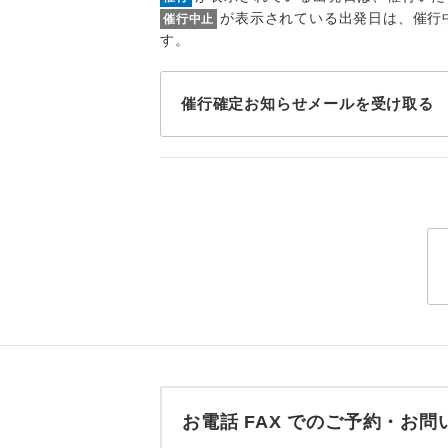
トラベル
が表示されている出発日は、催行
催行中止
す。
1名様
催行確定お知らせメールを受け取る
2名様
おひとり様
1名様1
ご夫婦
女性
年齢制
航空会
お電話 FAX でのご予約・