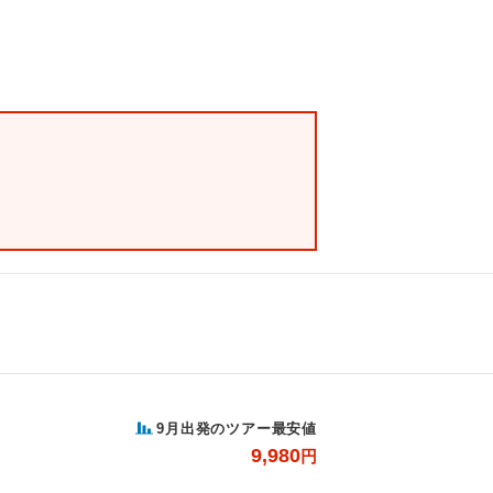
9
月出発のツアー最安値
9,980
円