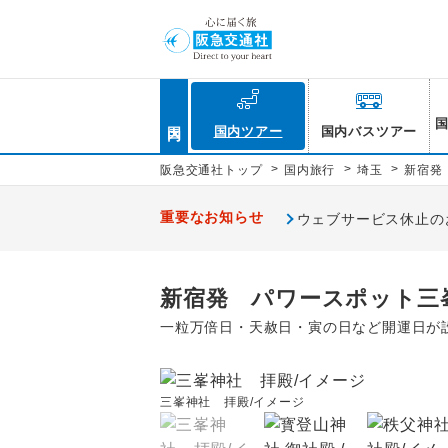
国内
国内ツアー
国内バスツアー
>
>
>
阪急交通社トップ
国内旅行
埼玉
新宿発
重要なお知らせ
ウェブサービス休止のお知
新宿発 パワースポット三
一粒万倍日・天赦日・寅の日など開運日が
三峯神社 拝殿/イメージ