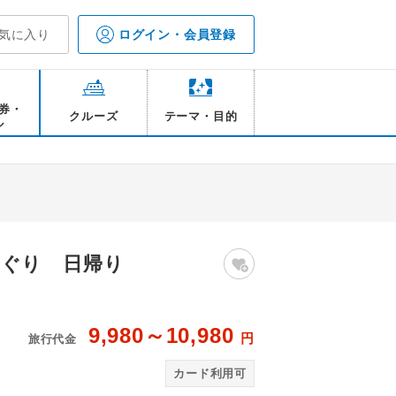
気に入り
ログイン・会員登録
券・
クルーズ
テーマ・目的
ル
めぐり 日帰り
9,980～10,980
円
旅行代金
ジ
秩父
カード利用可