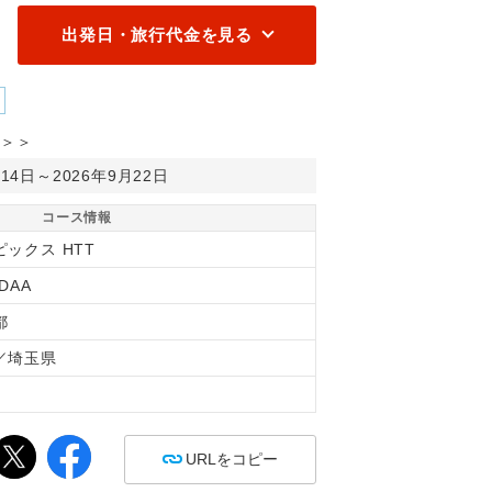
出発日・旅行代金を見る
＞＞
月14日～2026年9月22日
コース情報
ピックス HTT
0DAA
都
／埼玉県
間
URLをコピー