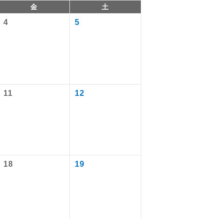
金
土
4
5
11
12
で同行しま
18
19
まで添乗員が
ます。