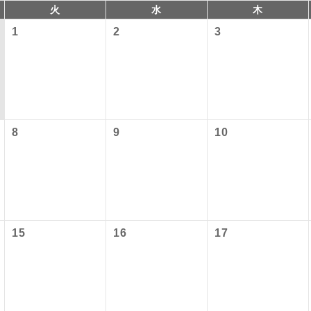
火
水
木
1
2
3
8
9
10
コン
説明
往路出発空港（駅）から復路到着空港（駅）ま
同行
す。
15
16
17
現地到着空港（駅）から最終日出発空港（駅）
員同行
同行します。
バスガイドが乗務し、車内での観光案内があり
ド乗務