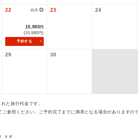
22
◎
23
24
残席
初登場のコースです。
ース
ユネスコに登録されている文化遺産や自然遺産
10,980
円
遺産
スです。
(10,980円)
予約する
絶景スポットに立ち寄るコースです。
景
29
30
温泉地にも宿泊するコースです。
泉
ご宿泊ホテルに露天風呂が付いています。
風呂
ご宿泊ホテルに大浴場が付いています。
場
全てのお食事が付いていますので、お食事の心
出された旅行代金です。
付き
ん。（機内食を除く）
てご参照ください。ご予約完了までに満席となる場合がありますの
お部屋にてゆっくりとお召し上がりいただけま
屋食
します。