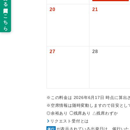
20
21
新コ
世界
絶
27
28
温
露天
大浴
※この料金は 2026年6月17日 時点に算
全食事
※空席情報は随時変動しますので目安とし
◎余裕あり ◯残席あり △残席わずか
お部
リクエスト受付とは
が表示されている出発日は、催行いた
催行