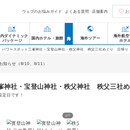
お
ウェブのお悩みガイド
よくある質問
店舗案内
海外
国内ダイナミック
海外航空
国内ホテル・旅館
海外ツアー
パッケージ
ホテ
 パワースポット三峯神社・宝登山神社・秩父神社 秩父三社めぐり 日帰り
らせ（8/10、8/11）
峯神社・宝登山神社・秩父神社 秩父三社
設定日です！
1
/
7
寳登山神社 御社殿 /イメー