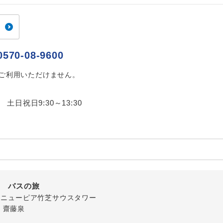
ご紹介するホテルを指定したコースです。
指定
おひとり様でバス席を2席利⽤できます。
ス2席利用
0570-08-9600
はご利用いただけません。
0 土日祝日9:30～13:30
内 バスの旅
-1 ニューピア竹芝サウスタワー
・齋藤泉