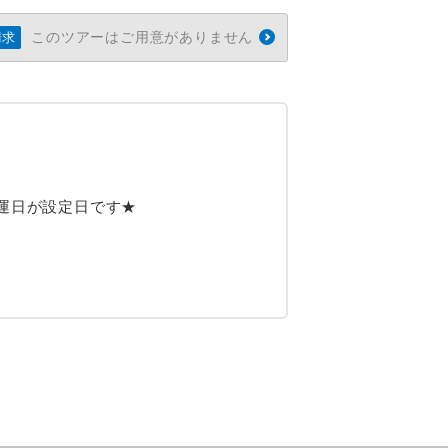
このツアーはご用意がありません
請求
運日が設定日です★