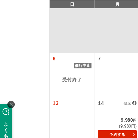
日
月
6
7
催行中止
アイ
受付終了
添乗員
13
14
◎
残席
現地添乗
9,980
円
(9,980円)
バスガイ
予約する