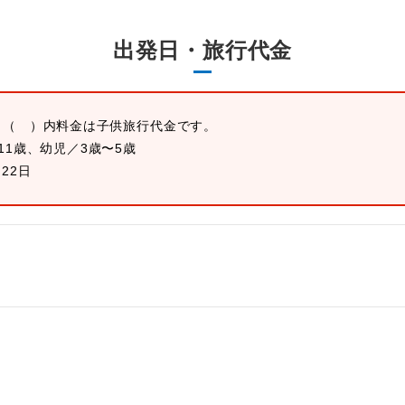
出発日・旅行代金
。
（ ）内料金は子供旅行代金です。
11歳、幼児／3歳〜5歳
月22日