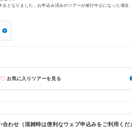
周りの音を気にせず、ガイドさんの説明をじっ
イヤホン
中止となりました。お申込み済みのツアーが催行中止になった場合
ができます。
1名様から出発可能な個人型プランです。
催行
2名様から出発可能な個人型プランです。
催行
おひとり様限定でご参加いただけるコースです
参加限定
1名様1室利用でも追加料金がかからないコース
室同代金
ご夫婦限定でご参加いただけるコースです。
限定
お気に入りツアーを見る
女性限定でご参加いただけるコースです。
限定
ご参加にあたり年齢に制限があるコースです。
限あり
利用航空会社が指定なので、ご出発の計画にと
社指定
す。
お問い合わせ（混雑時は便利なウェブ申込みをご利用くだ