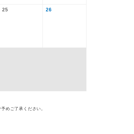
25
26
を訪ねるコー
配はいりませ
で予めご了承ください。
す。