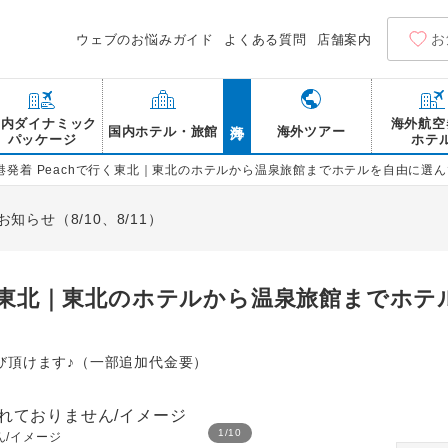
お
ウェブのお悩みガイド
よくある質問
店舗案内
海外
国内ダイナミック
海外航空
国内ホテル・旅館
海外ツアー
パッケージ
ホテ
港発着 Peachで行く東北｜東北のホテルから温泉旅館までホテルを自由に選
らせ（8/10、8/11）
行く東北｜東北のホテルから温泉旅館までホ
び頂けます♪（一部追加代金要）
1
/
10
/イメージ
福島県 大内宿※行程には