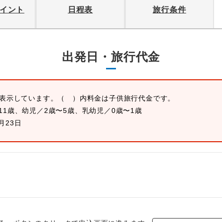
イント
日程表
旅行条件
出発日・旅行代金
を表示しています。
（ ）内料金は子供旅行代金です。
11歳、幼児／2歳〜5歳、乳幼児／0歳〜1歳
0月23日