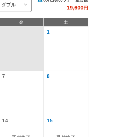
8
月出発のツアー最安値
19,600
円
金
土
1
7
8
で同行しま
まで添乗員が
14
15
ます。