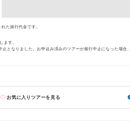
周りの音を気にせず、ガイドさんの説明をじっ
イヤホン
ができます。
1名様から出発可能な個人型プランです。
催行
出された旅行代金です。
2名様から出発可能な個人型プランです。
催行
します。
おひとり様限定でご参加いただけるコースです
参加限定
中止となりました。お申込み済みのツアーが催行中止になった場合
1名様1室利用でも追加料金がかからないコース
室同代金
ご夫婦限定でご参加いただけるコースです。
限定
女性限定でご参加いただけるコースです。
限定
お気に入りツアーを見る
ご参加にあたり年齢に制限があるコースです。
限あり
利用航空会社が指定なので、ご出発の計画にと
社指定
す。