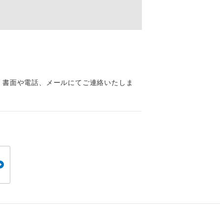
くり聞くこと
。
、書面や電話、メールにてご連絡いたしま
です。
ても便利で