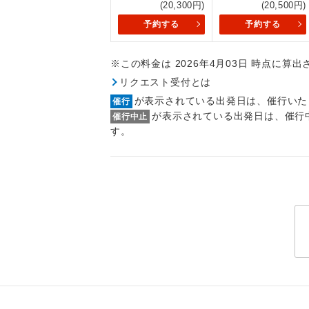
(20,300円)
(20,500円)
トラベル
予約する
予約する
1名様
※この料金は 2026年4月03日 時点に算
2名様
リクエスト受付とは
が表示されている出発日は、催行いた
催行
おひとり様
が表示されている出発日は、催行
催行中止
す。
1名様1
ご夫婦
女性
年齢制
航空会