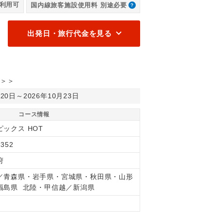
利用可
国内線旅客施設使用料 別途必要
出発日・旅行代金を見る
＞＞
月20日～2026年10月23日
コース情報
ピックス HOT
352
府
／青森県・岩手県・宮城県・秋田県・山形
福島県 北陸・甲信越／新潟県
間