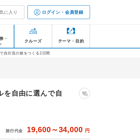
気に入り
ログイン・会員登録
券・
クルーズ
テーマ・目的
ル
んで自分流の旅をつくる2日間
テルを自由に選んで自
19,600～34,000
円
旅行代金
含まれておりません/イメージ
岩