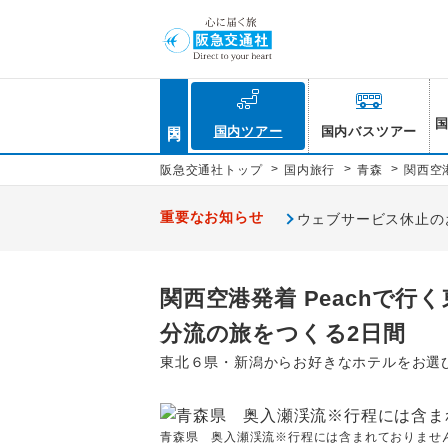
国内
国内ツアー
国内バスツアー
>
>
>
阪急交通社トップ
国内旅行
青森
関西空
重要なお知らせ
ウェブサービス休止のお知
関西空港発着 Peachで
分流の旅をつくる2日間
東北６県・新潟からお好きなホテルをお選
青森県 奥入瀬渓流※行程には含まれておりません