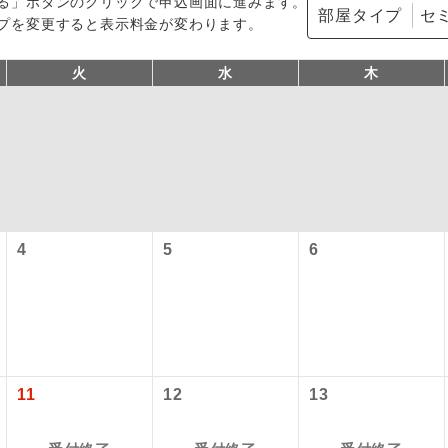
る」ボタンのクリックで申込画面に進みます。
部屋タイプ
プを変更すると表示料金が変わります。
火
水
木
4
5
6
コン
説明
往路出発空港（駅）から復路到着空港（駅）ま
同行
す。
現地到着空港（駅）から最終日出発空港（駅）
員同行
同行します。
11
12
13
施設使用料について】
バスガイドが乗務し、車内での観光案内があり
ド乗務