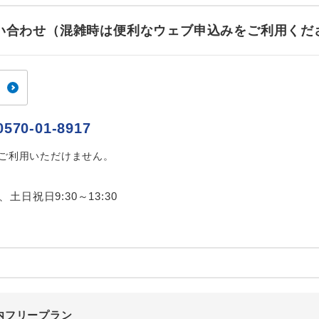
ご紹介するホテルを指定したコースです。
指定
お問い合わせ（混雑時は便利なウェブ申込みをご利用くだ
おひとり様でバス席を2席利⽤できます。
ス2席利用
0570-01-8917
はご利用いただけません。
0、土日祝日9:30～13:30
内フリープラン