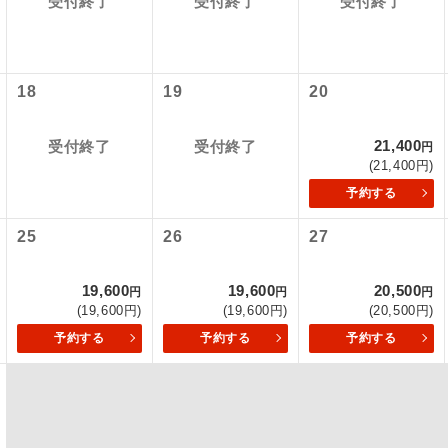
受付終了
受付終了
受付終了
内旅客施設使用料は含まれておりません。別途お支払いが必要と
ﾙ国内線出発)片道：大人510円、子供510円
初登場のコースです。
ース
ﾙ国内線到着)片道：大人510円、子供510円
ユネスコに登録されている文化遺産や自然遺産
580円、子供300円
18
19
20
遺産
スです。
21,400
受付終了
受付終了
円
絶景スポットに立ち寄るコースです。
景
(21,400円)
予約する
温泉地にも宿泊するコースです。
泉
25
26
27
ご宿泊ホテルに露天風呂が付いています。
風呂
ご宿泊ホテルに大浴場が付いています。
場
19,600
19,600
20,500
円
円
円
(19,600円)
(19,600円)
(20,500円)
全てのお食事が付いていますので、お食事の心
予約する
予約する
予約する
付き
ん。（機内食を除く）
お部屋にてゆっくりとお召し上がりいただけま
屋食