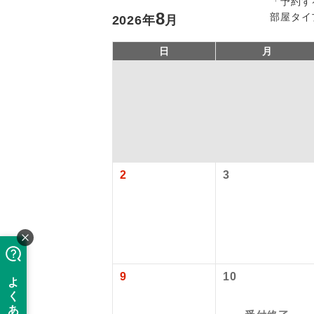
「予約す
8
部屋タイ
2026
年
月
日
月
2
3
アイ
添乗員
現地添乗
9
10
【国内旅客
バスガイ