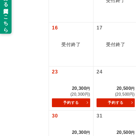
受付終了
旅行代金に国
関空(2ﾀｰﾐﾅ
新コ
関空(2ﾀｰﾐﾅ
仙台往復：大人
16
17
世界
受付終了
受付終了
絶
温
23
24
露天
大浴
20,300
20,500
円
円
(20,300円)
(20,500円)
予約する
予約する
全食事
30
31
お部
20,300
20,500
円
円