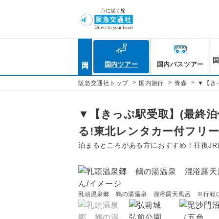
国内
国内ツアー
国内バスツアー
>
>
>
阪急交通社トップ
国内旅行
青森
▼【き
▼【きっぷ駅受取】(最終泊
る!東北レンタカー付フリー
泊まるところがある方におすすめ！往復J
乳頭温泉郷 鶴の湯温泉 混浴露天風呂 ※行程