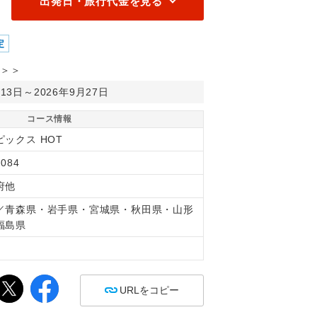
出発日・旅行代金を見る
定
＞＞
月13日～2026年9月27日
コース情報
ピックス HOT
084
府他
／青森県・岩手県・宮城県・秋田県・山形
福島県
間
URLをコピー