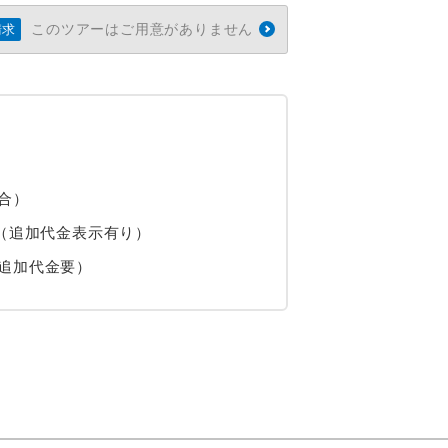
このツアーはご用意がありません
請求
合）
（追加代金表示有り）
追加代金要）