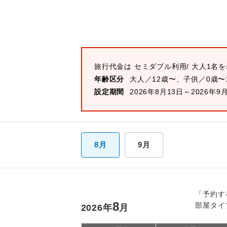
旅行代金は
セミダブル
利用/ 大人1名
年齢区分
大人／12歳〜、子供／0歳〜
設定期間
2026年8月13日～2026年9
8月
9月
「予約す
8
部屋タイ
2026
年
月