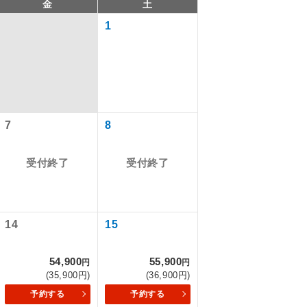
金
土
1
7
8
受付終了
受付終了
で同行しま
14
15
まで添乗員が
54,900
55,900
円
円
(35,900円)
(36,900円)
予約する
予約する
ます。