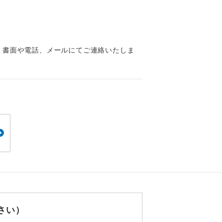
くり聞くこと
、書面や電話、メールにてご連絡いたしま
。
です。
ても便利で
さい）