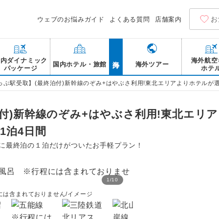
お
ウェブのお悩みガイド
よくある質問
店舗案内
海外
国内ダイナミック
海外航空
国内ホテル・旅館
海外ツアー
パッケージ
ホテ
っぷ駅受取】(最終泊付)新幹線のぞみ+はやぶさ利用!東北エリアよりホテルが選
付)新幹線のぞみ+はやぶさ利用!東北エリ
1泊4日間
Rに最終泊の１泊だけがついたお手軽プラン！
1
/
10
弘前城 弘前公園 ※行程
には含まれておりません/イメージ