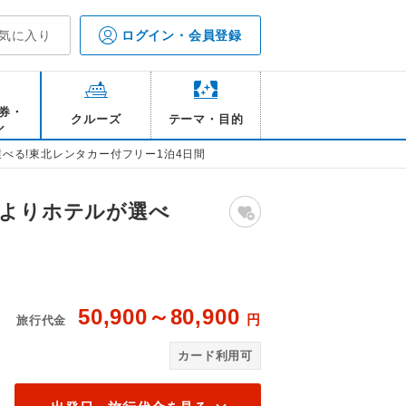
気に入り
ログイン・会員登録
券・
クルーズ
テーマ・目的
ル
べる!東北レンタカー付フリー1泊4日間
アよりホテルが選べ
50,900～80,900
円
旅行代金
には含まれておりません/イメージ
毘
カード利用可