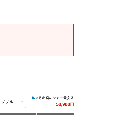
8
月出発のツアー最安値
50,900
円