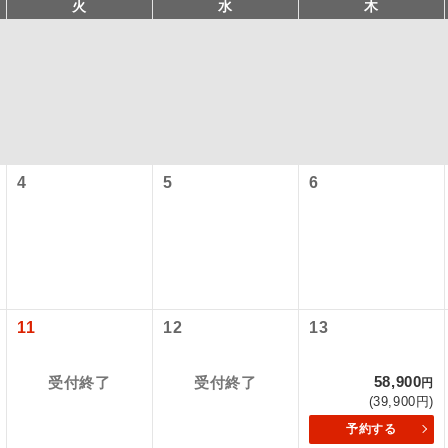
火
水
木
4
5
6
コン
説明
往路出発空港（駅）から復路到着空港（駅）ま
同行
す。
11
12
13
現地到着空港（駅）から最終日出発空港（駅）
員同行
58,900
受付終了
受付終了
円
同行します。
(39,900円)
予約する
バスガイドが乗務し、車内での観光案内があり
ド乗務