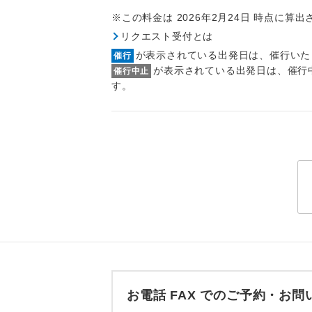
トラベル
※この料金は 2026年2月24日 時点に算
リクエスト受付とは
1名様
が表示されている出発日は、催行いた
催行
が表示されている出発日は、催行
催行中止
2名様
す。
おひとり様
1名様1
ご夫婦
女性
年齢制
航空会
お電話 FAX でのご予約・