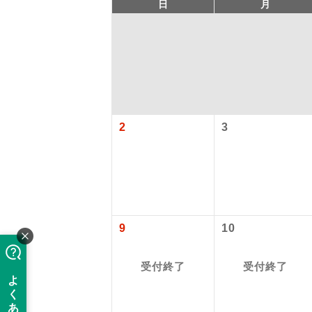
日
月
2
3
アイ
添乗員
9
10
現地添乗
受付終了
受付終了
バスガイ