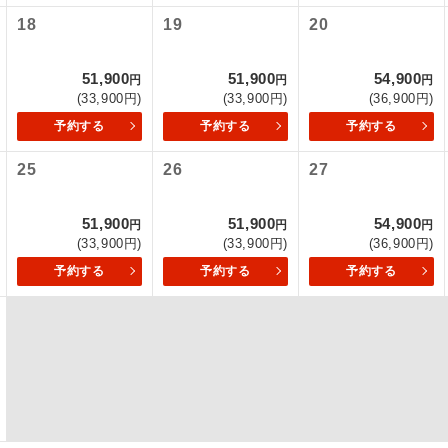
18
19
20
初登場のコースです。
ース
51,900
51,900
54,900
ユネスコに登録されている文化遺産や自然遺産
円
円
円
遺産
(33,900円)
(33,900円)
(36,900円)
スです。
予約する
予約する
予約する
絶景スポットに立ち寄るコースです。
景
25
26
27
温泉地にも宿泊するコースです。
泉
51,900
51,900
54,900
円
円
円
ご宿泊ホテルに露天風呂が付いています。
風呂
(33,900円)
(33,900円)
(36,900円)
予約する
予約する
予約する
ご宿泊ホテルに大浴場が付いています。
場
全てのお食事が付いていますので、お食事の心
付き
ん。（機内食を除く）
お部屋にてゆっくりとお召し上がりいただけま
屋食