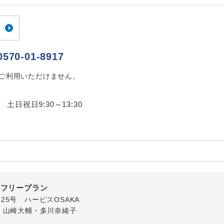
ご紹介するホテルを指定したコースです。
指定
おひとり様でバス席を2席利⽤できます。
ス2席利用
0570-01-8917
はご利用いただけません。
0 土日祝日9:30～13:30
内フリープラン
番25号 ハービスOSAKA
・山崎大輔・多川奈緒子