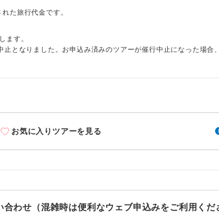
周りの音を気にせず、ガイドさんの説明をじっ
イヤホン
ができます。
出された旅行代金です。
1名様から出発可能な個人型プランです。
催行
します。
中止となりました。お申込み済みのツアーが催行中止になった場合
2名様から出発可能な個人型プランです。
催行
おひとり様限定でご参加いただけるコースです
参加限定
1名様1室利用でも追加料金がかからないコース
室同代金
ご夫婦限定でご参加いただけるコースです。
限定
お気に入りツアーを見る
女性限定でご参加いただけるコースです。
限定
ご参加にあたり年齢に制限があるコースです。
限あり
利用航空会社が指定なので、ご出発の計画にと
社指定
す。
お問い合わせ（混雑時は便利なウェブ申込みをご利用くだ