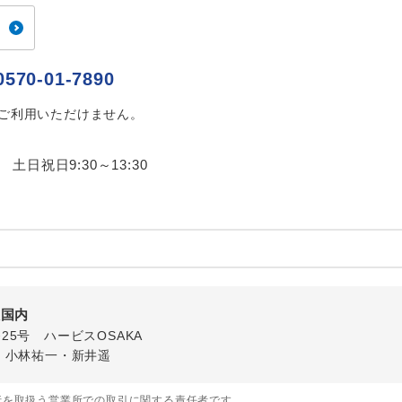
ご紹介するホテルを指定したコースです。
指定
おひとり様でバス席を2席利⽤できます。
ス2席利用
0570-01-7890
はご利用いただけません。
0 土日祝日9:30～13:30
阪国内
番25号 ハービスOSAKA
・小林祐一・新井遥
行を取扱う営業所での取引に関する責任者です。