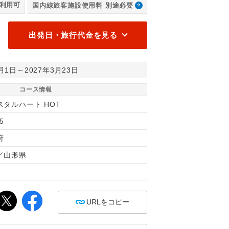
利用可
国内線旅客施設使用料 別途必要
ほ
出発日・旅行代金を見る
2月1日～2027年3月23日
コース情報
スタルハート HOT
5
府
／山形県
間
URLをコピー