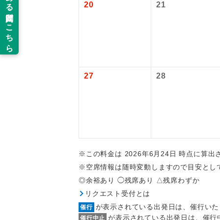
20
21
旅行代金に国
新コ
伊丹空港往復：
世界
絶
27
28
温
露天
大浴
※この料金は 2026年6月24日 時点に算
※空席情報は随時変動しますので目安とし
全食事
◎余裕あり ◯残席あり △残席わずか
リクエスト受付とは
お部
が表示されている出発日は、催行いた
催行
が表示されている出発日は、催行
催行中止