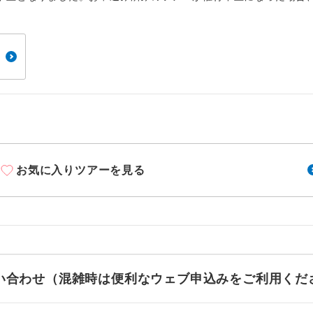
周りの音を気にせず、ガイドさんの説明をじっ
イヤホン
ができます。
1名様から出発可能な個人型プランです。
催行
2名様から出発可能な個人型プランです。
催行
おひとり様限定でご参加いただけるコースです
参加限定
1名様1室利用でも追加料金がかからないコース
室同代金
お気に入りツアーを見る
ご夫婦限定でご参加いただけるコースです。
限定
女性限定でご参加いただけるコースです。
限定
ご参加にあたり年齢に制限があるコースです。
限あり
利用航空会社が指定なので、ご出発の計画にと
お問い合わせ（混雑時は便利なウェブ申込みをご利用くだ
社指定
す。