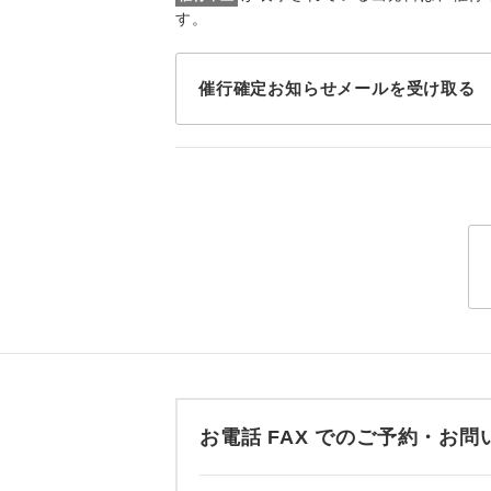
トラベル
す。
1名様
催行確定お知らせメールを受け取る
2名様
おひとり様
1名様1
ご夫婦
女性
年齢制
お電話 FAX でのご予約・
航空会