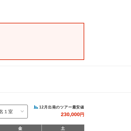
12
月出発のツアー最安値
230,000
円
金
土