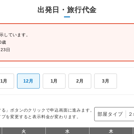
出発日・旅行代金
表示しています。
0歳
月23日
11月
12月
1月
2月
3月
する」ボタンのクリックで申込画面に進みます。
部屋タイプ
イプを変更すると表示料金が変わります。
火
水
木