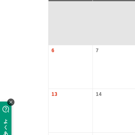
6
7
アイ
添乗員
13
14
現地添乗
【国内旅客
バスガイ