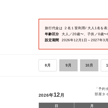
旅行代金は
２名１室
利用/ 大人1名を
年齢区分
大人／20歳〜、子供／0歳〜
設定期間
2026年12月1日～2027年3
8月
9月
10月
「予約
12
部屋タ
2026
年
月
日
月