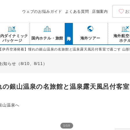
お
ウェブのお悩みガイド
よくある質問
店舗案内
海外
国内ダイナミック
海外航空
国内ホテル・旅館
海外ツアー
パッケージ
ホテ
【伊丹空港発着】憧れの銀山温泉の名旅館と温泉露天風呂付客室で過ごす 山形
らせ（8/10、8/11）
れの銀山温泉の名旅館と温泉露天風呂付客室
銀山温泉へ
1
/
10
仙峡の宿 銀山荘 露天風呂