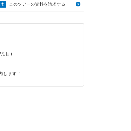
このツアーの資料を請求する
請求
2泊目）
内します！