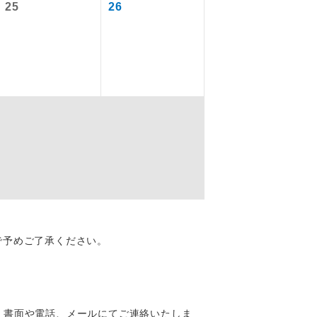
25
26
なります。
を訪ねるコー
配はいりませ
で予めご了承ください。
す。
、書面や電話、メールにてご連絡いたしま