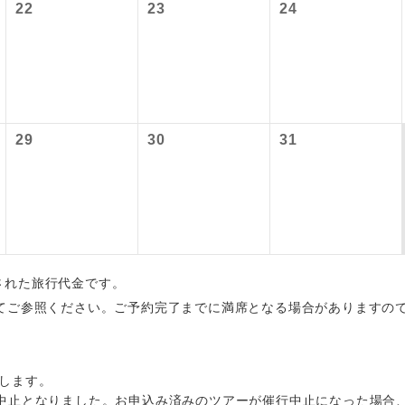
22
23
24
内旅客施設使用料は含まれておりません。別途お支払いが必要と
初登場のコースです。
ース
大人680円、子供680円
ユネスコに登録されている文化遺産や自然遺産
遺産
スです。
絶景スポットに立ち寄るコースです。
景
29
30
31
温泉地にも宿泊するコースです。
泉
ご宿泊ホテルに露天風呂が付いています。
風呂
ご宿泊ホテルに大浴場が付いています。
場
出された旅行代金です。
全てのお食事が付いていますので、お食事の心
てご参照ください。ご予約完了までに満席となる場合がありますの
付き
ん。（機内食を除く）
お部屋にてゆっくりとお召し上がりいただけま
屋食
します。
中止となりました。お申込み済みのツアーが催行中止になった場合