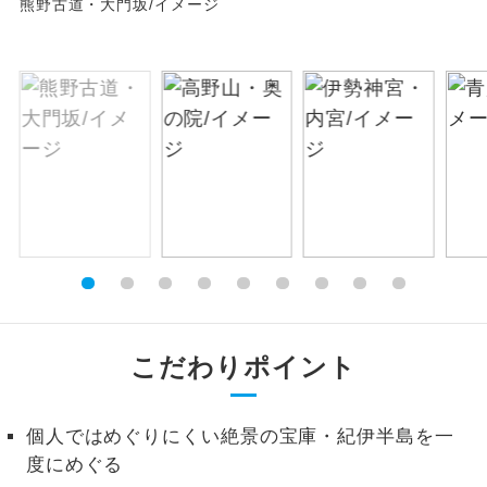
熊野古道・大門坂/イメージ
絶景
絶景スポットに立ち寄るコースです。
温泉
温泉地にも宿泊するコースです。
ご宿泊ホテルに露天風呂が付いていま
露天風呂
す。
大浴場
ご宿泊ホテルに大浴場が付いています。
全てのお食事が付いていますので、お食
全食事付き
事の心配はいりません。（機内食を除
く）
こだわりポイント
お部屋にてゆっくりとお召し上がりいた
お部屋食
だけます。
個人ではめぐりにくい絶景の宝庫・紀伊半島を一
トラベルイヤ
周りの音を気にせず、ガイドさんの説明
度にめぐる
ホン
をじっくり聞くことができます。