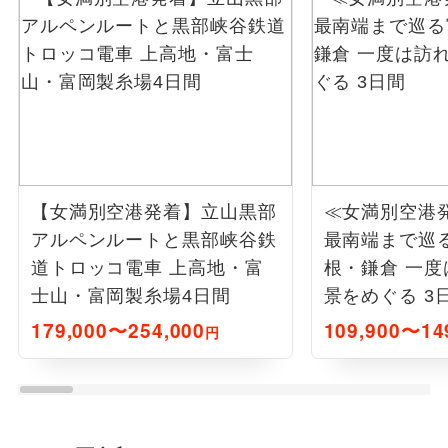
【女満別空港発着】立山黒部
≪女満別空港
アルペンルートと黒部峡谷鉄
最南端まで巡
道トロッコ電車 上高地・富
根・鎌倉 一度
士山・富岡製糸場4日間
景をめぐる 3
179,000〜254,000
109,900〜14
円