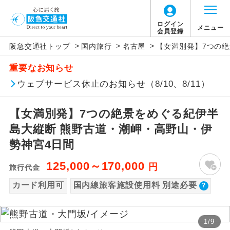
【国内旅客施設使用料について】
ログイン
メニュー
会員登録
>
>
>
阪急交通社トップ
国内旅行
名古屋
【女満別発】7つの
旅行代金に国内旅客施設使用料は含まれてお
アイコン
説明
重要なお知らせ
りません。別途お支払いが必要となります。
往路出発空港（駅）から復路到着空港
ウェブサービス休止のお知らせ（8/10、8/11）
添乗員同行
伊丹空港往復：大人680円、子供680円、幼児
（駅）まで同行します。
680円
【女満別発】7つの絶景をめぐる紀伊半
新千歳空港：大人1,480円、子供1,480円、幼
現地添乗員同
現地到着空港（駅）から最終日出発空港
行
（駅）まで添乗員が同行します。
島大縦断 熊野古道・潮岬・高野山・伊
児1,480円
勢神宮4日間
バスガイド乗
バスガイドが乗務し、車内での観光案内
務
があります。
125,000～170,000
円
旅行代金
カード利用可
国内線旅客施設使用料 別途必要
新コース
初登場のコースです。
ユネスコに登録されている文化遺産や自
世界遺産
1
/
9
然遺産を訪ねるコースです。