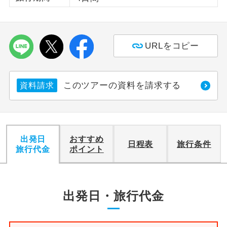
利用航空会社が指定なので、ご出発の計
航空会社指定
画にとても便利です。
URLをコピー
ご紹介するホテルを指定したコースで
ホテル指定
す。
このツアーの資料を請求する
資料請求
おひとり様バ
おひとり様でバス席を2席利⽤できま
ス2席利用
す。
出発日
おすすめ
日程表
旅行条件
旅行代金
ポイント
出発日・旅行代金