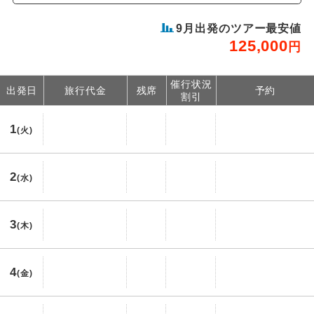
9
月出発のツアー最安値
125,000
円
催行状況
出発日
旅行代金
残席
予約
割引
1
(火)
2
(水)
3
(木)
4
(金)