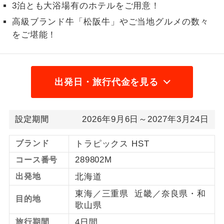
3泊とも大浴場有のホテルをご用意！
1名様から出発可能な個人型プランで
1名様催行
高級ブランド牛「松阪牛」やご当地グルメの数々
す。
をご堪能！
2名様から出発可能な個人型プランで
2名様催行
す。
出発日・旅行代金を見る
おひとり様参
おひとり様限定でご参加いただけるコー
加限定
スです。
1名様1室同代
1名様1室利用でも追加料金がかからない
2026年9月6日～2027年3月24日
設定期間
金
コースです。
ブランド
トラピックス HST
ご夫婦限定でご参加いただけるコースで
ご夫婦限定
289802M
コース番号
す。
出発地
北海道
女性限定でご参加いただけるコースで
女性限定
す。
東海／三重県 近畿／奈良県・和
目的地
歌山県
ご参加にあたり年齢に制限があるコース
年齢制限あり
旅行期間
4日間
です。