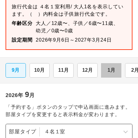
旅行代金は
４名１室
利用/ 大人1名を表示してい
ます。
（ ）内料金は子供旅行代金です。
年齢区分
大人／12歳〜、子供／6歳〜11歳、
幼児／0歳〜0歳
設定期間
2026年9月6日～2027年3月24日
9月
10月
11月
12月
1月
2
9
2026
年
月
「予約する」ボタンのタップで申込画面に進みます。
部屋タイプを変更すると表示料金が変わります。
部屋タイプ