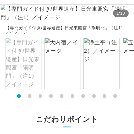
絶景
絶景スポットに立ち寄るコースです。
1
/
10
温泉
【専門ガイド付き/世界遺産】日光東照宮「陽明門」（注1）
温泉地にも宿泊するコースです。
／イメージ
ご宿泊ホテルに露天風呂が付いていま
露天風呂
す。
大浴場
ご宿泊ホテルに大浴場が付いています。
全てのお食事が付いていますので、お食
全食事付き
事の心配はいりません。（機内食を除
く）
お部屋にてゆっくりとお召し上がりいた
お部屋食
だけます。
こだわりポイント
トラベルイヤ
周りの音を気にせず、ガイドさんの説明
ホン
をじっくり聞くことができます。