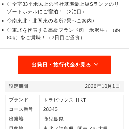
◇全室33平米以上の当社基準最上級Sランクのリ
1名様から出発可能な個人型プランで
ゾートホテルにご宿泊！（2泊目）
1名様催行
す。
◇南東北・北関東の名所7景へご案内♪
2名様から出発可能な個人型プランで
2名様催行
◇東北を代表する高級ブランド肉「米沢牛」（約
す。
80g）をご賞味！（2日目ご昼食）
おひとり様参
おひとり様限定でご参加いただけるコー
加限定
スです。
出発日・旅行代金を見る
1名様1室同代
1名様1室利用でも追加料金がかからない
金
コースです。
2026年10月1日
設定期間
ご夫婦限定でご参加いただけるコースで
ご夫婦限定
す。
ブランド
トラピックス HKT
女性限定でご参加いただけるコースで
女性限定
2834S
コース番号
す。
出発地
鹿児島県
ご参加にあたり年齢に制限があるコース
年齢制限あり
目的地
東北／福島県 関東／栃木県
です。