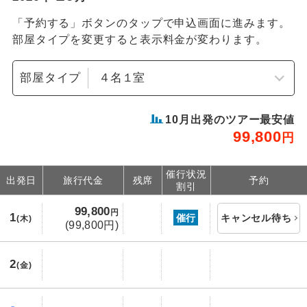
「予約する」ボタンのタップで申込画面に進みます。
部屋タイプを変更すると表示料金が変わります。
部屋タイプ
10
月出発のツアー最安値
99,800
円
催行状況
出発日
旅行代金
残席
予約
割引
99,800
円
1
催行
キャンセル待ち
(木)
(99,800円)
2
(金)