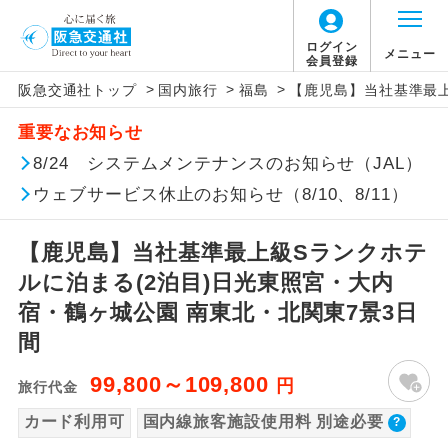
【国内旅客施設使用料について】
ログイン
メニュー
会員登録
>
>
>
阪急交通社トップ
国内旅行
福島
【鹿児島】当社基準最上
旅行代金に国内旅客施設使用料は含まれてお
アイコン
説明
重要なお知らせ
りません。別途お支払いが必要となります。
往路出発空港（駅）から復路到着空港
8/24 システムメンテナンスのお知らせ（JAL）
添乗員同行
羽田空港往復：大人900円、子供900円、幼児
（駅）まで同行します。
900円
ウェブサービス休止のお知らせ（8/10、8/11）
2026/10/6〜2027/6/4 羽田空港往復：大人
現地添乗員同
現地到着空港（駅）から最終日出発空港
行
（駅）まで添乗員が同行します。
1,160円、子供1,160円、幼児1,160円
【鹿児島】当社基準最上級Sランクホテ
2027/6/5〜 羽田空港往復：大人1,180円、子
ルに泊まる(2泊目)日光東照宮・大内
バスガイド乗
バスガイドが乗務し、車内での観光案内
供1,180円、幼児1,180円
宿・鶴ヶ城公園 南東北・北関東7景3日
務
があります。
間
新コース
初登場のコースです。
99,800～109,800
円
旅行代金
ユネスコに登録されている文化遺産や自
カード利用可
国内線旅客施設使用料 別途必要
世界遺産
然遺産を訪ねるコースです。