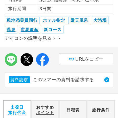
旅行期間
3日間
利用航空会社が指定なので、ご出発の計
航空会社指定
画にとても便利です。
現地添乗員同行
ホテル指定
露天風呂
大浴場
ご紹介するホテルを指定したコースで
ホテル指定
温泉
世界遺産
新コース
す。
アイコンの説明を見る＞＞
おひとり様バ
おひとり様でバス席を2席利⽤できま
ス2席利用
す。
URLをコピー
このツアーの資料を請求する
資料請求
出発日
おすすめ
日程表
旅行条件
旅行代金
ポイント