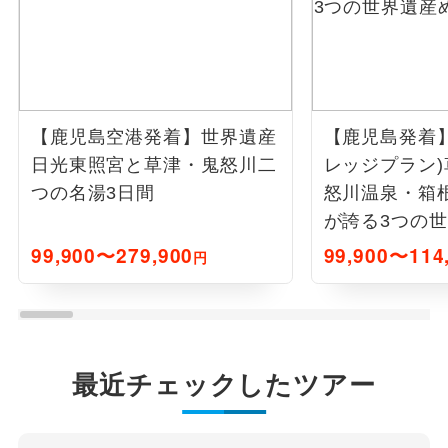
【鹿児島空港発着】世界遺産
【鹿児島発着
日光東照宮と草津・鬼怒川二
レッジプラン
つの名湯3日間
怒川温泉・箱
が誇る3つの世
日間
99,900〜279,900
99,900〜114
円
最近チェックしたツアー