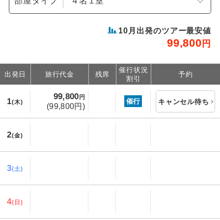
部屋タイプ
10
月出発のツアー最安値
99,800
円
催行状況
出発日
旅行代金
残席
予約
割引
99,800
円
1
催行
キャンセル待ち
(木)
(99,800円)
2
(金)
3
(土)
4
(日)