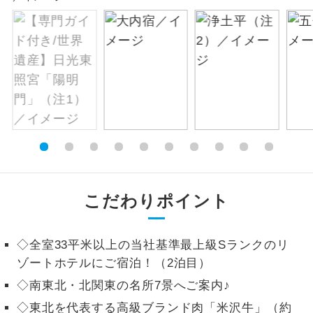
絶景
絶景スポットに立ち寄るコースです。
温泉
温泉地にも宿泊するコースです。
ご宿泊ホテルに露天風呂が付いていま
露天風呂
す。
大浴場
ご宿泊ホテルに大浴場が付いています。
全てのお食事が付いていますので、お食
全食事付き
こだわりポイント
事の心配はいりません。（機内食を除
く）
お部屋にてゆっくりとお召し上がりいた
◇全室33平米以上の当社基準最上級Sランクのリ
お部屋食
だけます。
ゾートホテルにご宿泊！（2泊目）
◇南東北・北関東の名所7景へご案内♪
トラベルイヤ
周りの音を気にせず、ガイドさんの説明
ホン
をじっくり聞くことができます。
◇東北を代表する高級ブランド肉「米沢牛」（約