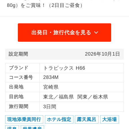
80g）をご賞味！（2日目ご昼食）
1名様から出発可能な個人型プランで
1名様催行
す。
2名様から出発可能な個人型プランで
2名様催行
出発日・旅行代金を見る
す。
おひとり様参
おひとり様限定でご参加いただけるコー
加限定
スです。
2026年10月1日
設定期間
1名様1室同代
1名様1室利用でも追加料金がかからない
ブランド
トラピックス H66
金
コースです。
2834M
コース番号
出発地
宮崎県
ご夫婦限定でご参加いただけるコースで
ご夫婦限定
す。
目的地
東北／福島県 関東／栃木県
女性限定でご参加いただけるコースで
旅行期間
3日間
女性限定
す。
現地添乗員同行
ホテル指定
露天風呂
大浴場
ご参加にあたり年齢に制限があるコース
年齢制限あり
です。