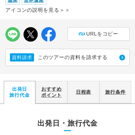
温泉
世界遺産
アイコンの説明を見る＞＞
利用航空会社が指定なので、ご出発の計
航空会社指定
画にとても便利です。
ご紹介するホテルを指定したコースで
URLをコピー
ホテル指定
す。
おひとり様バ
おひとり様でバス席を2席利⽤できま
ス2席利用
このツアーの資料を請求する
資料請求
す。
出発日
おすすめ
日程表
旅行条件
旅行代金
ポイント
出発日・旅行代金