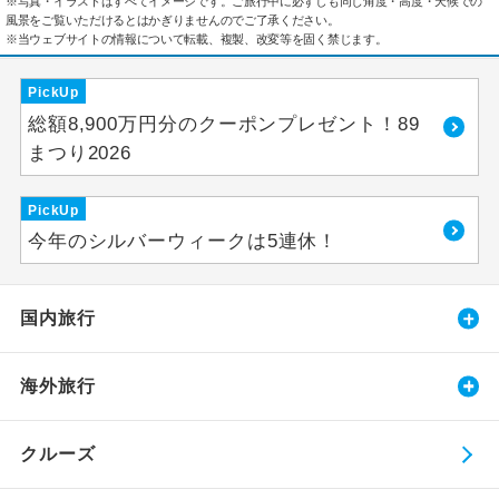
※写真・イラストはすべてイメージです。ご旅行中に必ずしも同じ角度・高度・天候での
風景をご覧いただけるとはかぎりませんのでご了承ください。
※当ウェブサイトの情報について転載、複製、改変等を固く禁じます。
PickUp
総額8,900万円分のクーポンプレゼント！89
まつり2026
PickUp
今年のシルバーウィークは5連休！
国内旅行
海外旅行
クルーズ