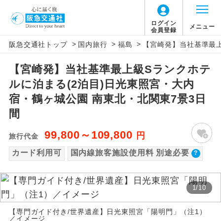
【国内旅客施設使用料について】
ログイン
メニュー
会員登録
>
>
>
阪急交通社トップ
国内旅行
福島
【宮崎発】当社基準最上
旅行代金に国内旅客施設使用料は含まれてお
アイコン
説明
りません。別途お支払いが必要となります。
【宮崎発】当社基準最上級Sランクホテ
往路出発空港（駅）から復路到着空港
添乗員同行
羽田空港往復：大人900円、子供900円、幼児
ルに泊まる(2泊目)日光東照宮・大内
（駅）まで同行します。
900円
宿・鶴ヶ城公園 南東北・北関東7景3日
2026/10/6〜2027/6/4 羽田空港往復：大人
現地添乗員同
現地到着空港（駅）から最終日出発空港
間
行
（駅）まで添乗員が同行します。
1,160円、子供1,160円、幼児1,160円
99,800～109,800
円
2027/6/5〜 羽田空港往復：大人1,180円、子
旅行代金
バスガイド乗
バスガイドが乗務し、車内での観光案内
供1,180円、幼児1,180円
務
カード利用可
国内線旅客施設使用料 別途必要
があります。
新コース
初登場のコースです。
1
/
10
ユネスコに登録されている文化遺産や自
世界遺産
【専門ガイド付き/世界遺産】日光東照宮「陽明門」（注1）
然遺産を訪ねるコースです。
／イメージ