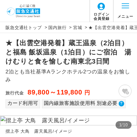
【国内旅客施設使用料について】
ログイン
メニュー
会員登録
>
>
>
阪急交通社トップ
国内旅行
宮城
★【出雲空港発着】蔵王
旅行代金に国内旅客施設使用料は含まれてお
アイコン
説明
りません。別途お支払いが必要となります。
★【出雲空港発着】蔵王温泉（2泊目）
往路出発空港（駅）から復路到着空港
添乗員同行
羽田空港往復：大人900円、子供900円
と福島 飯坂温泉（1泊目）にご宿泊 湯
（駅）まで同行します。
2026/10/6〜2027/6/4 羽田空港往復：大人
けむりと食を愉しむ南東北3日間
1,160円、子供1,160円
現地添乗員同
現地到着空港（駅）から最終日出発空港
2泊とも当社基準Aランクホテル2つの温泉をお愉し
行
（駅）まで添乗員が同行します。
2027/6/5〜 羽田空港往復：大人1,180円、子
み
供1,180円
バスガイド乗
バスガイドが乗務し、車内での観光案内
89,800～119,800
円
旅行代金
務
があります。
カード利用可
国内線旅客施設使用料 別途必要
新コース
初登場のコースです。
1
/
10
ユネスコに登録されている文化遺産や自
世界遺産
摺上亭 大鳥 露天風呂/イメージ
然遺産を訪ねるコースです。