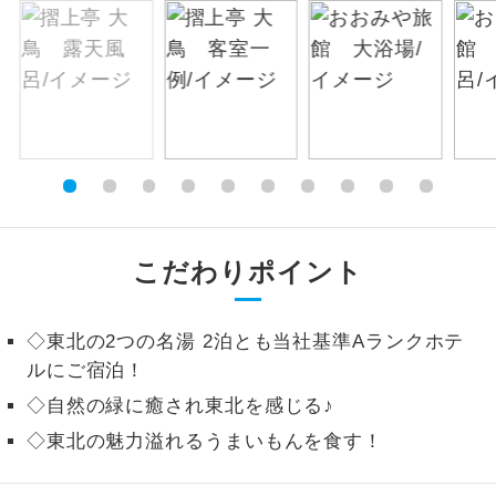
絶景
絶景スポットに立ち寄るコースです。
温泉
温泉地にも宿泊するコースです。
ご宿泊ホテルに露天風呂が付いていま
露天風呂
す。
大浴場
ご宿泊ホテルに大浴場が付いています。
こだわりポイント
全てのお食事が付いていますので、お食
全食事付き
事の心配はいりません。（機内食を除
く）
◇東北の2つの名湯 2泊とも当社基準Aランクホテ
ルにご宿泊！
お部屋にてゆっくりとお召し上がりいた
お部屋食
◇自然の緑に癒され東北を感じる♪
だけます。
◇東北の魅力溢れるうまいもんを食す！
トラベルイヤ
周りの音を気にせず、ガイドさんの説明
ホン
をじっくり聞くことができます。