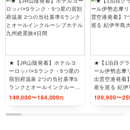
★【JR山陰発着】ホテルヨ
★【1泊目グ
ーロッパ×Sランク・5つ星の
ール伊勢志摩リ
宿別府温泉 2つの当社基準S
出雲空港発着
ランクとオールインクルーシ
産を巡る 紀伊
ブホテル九州絶景旅4日間
間
149,000〜184,000
109,900〜25
円