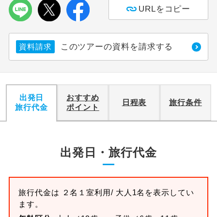
URLをコピー
利用航空会社が指定なので、ご出発の計
航空会社指定
画にとても便利です。
このツアーの資料を請求する
資料請求
ご紹介するホテルを指定したコースで
ホテル指定
す。
おひとり様バ
おひとり様でバス席を2席利⽤できま
ス2席利用
す。
出発日
おすすめ
日程表
旅行条件
旅行代金
ポイント
出発日・旅行代金
旅行代金は
２名１室
利用/ 大人1名を表示してい
ます。