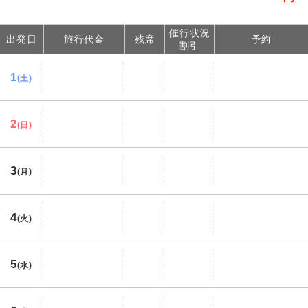
催行状況
出発日
旅行代金
残席
予約
割引
1
(土)
2
(日)
3
(月)
4
(火)
5
(水)