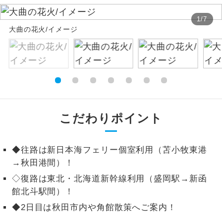
絶景
1
/
7
絶景スポットに立ち寄るコースです。
大曲の花火/イメージ
温泉
温泉地にも宿泊するコースです。
ご宿泊ホテルに露天風呂が付いていま
露天風呂
す。
大浴場
ご宿泊ホテルに大浴場が付いています。
こだわりポイント
全てのお食事が付いていますので、お食
全食事付き
事の心配はいりません。（機内食を除
◆往路は新日本海フェリー個室利用（苫小牧東港
く）
→秋田港間）！
お部屋にてゆっくりとお召し上がりいた
お部屋食
◇復路は東北・北海道新幹線利用（盛岡駅→新函
だけます。
館北斗駅間）！
トラベルイヤ
周りの音を気にせず、ガイドさんの説明
◆2日目は秋田市内や角館散策へご案内！
ホン
をじっくり聞くことができます。