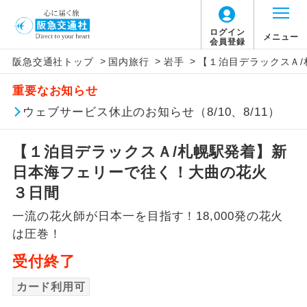
ログイン
メニュー
会員登録
>
>
>
阪急交通社トップ
国内旅行
岩手
【１泊目デラックスＡ
アイコン
説明
重要なお知らせ
往路出発空港（駅）から復路到着空港
ウェブサービス休止のお知らせ（8/10、8/11）
添乗員同行
（駅）まで同行します。
【１泊目デラックスＡ/札幌駅発着】新
現地添乗員同
現地到着空港（駅）から最終日出発空港
行
（駅）まで添乗員が同行します。
日本海フェリーで往く！大曲の花火
３日間
バスガイド乗
バスガイドが乗務し、車内での観光案内
務
一流の花火師が日本一を目指す！18,000発の花火
があります。
は圧巻！
新コース
初登場のコースです。
受付終了
ユネスコに登録されている文化遺産や自
カード利用可
世界遺産
然遺産を訪ねるコースです。