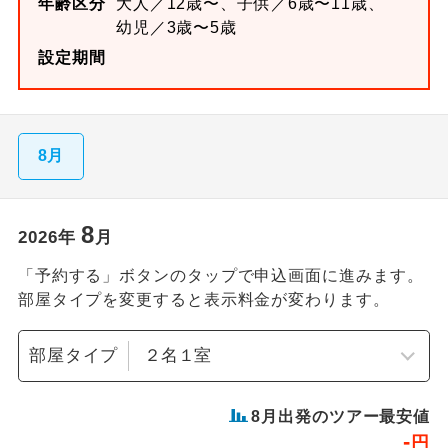
年齢区分
大人／12歳〜、子供／6歳〜11歳、
幼児／3歳〜5歳
設定期間
8月
8
2026
年
月
「予約する」ボタンのタップで申込画面に進みます。
部屋タイプを変更すると表示料金が変わります。
部屋タイプ
8
月出発のツアー最安値
-
円