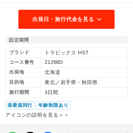
1名様から出発可能な個人型プランで
1名様催行
す。
出発日・旅行代金を見る
2名様から出発可能な個人型プランで
2名様催行
す。
設定期間
おひとり様参
おひとり様限定でご参加いただけるコー
ブランド
トラピックス HST
加限定
スです。
21268D
コース番号
1名様1室同代
1名様1室利用でも追加料金がかからない
出発地
北海道
金
コースです。
目的地
東北／岩手県・秋田県
ご夫婦限定でご参加いただけるコースで
ご夫婦限定
旅行期間
3日間
す。
添乗員同行
年齢制限あり
女性限定でご参加いただけるコースで
女性限定
す。
アイコンの説明を見る＞＞
ご参加にあたり年齢に制限があるコース
年齢制限あり
です。