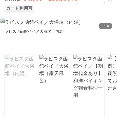
カード利用可
絶景
絶景スポットに立ち寄るコースです。
温泉
温泉地にも宿泊するコースです。
1
/
10
ラビスタ函館ベイ／大浴場（内湯）
ご宿泊ホテルに露天風呂が付いていま
露天風呂
す。
大浴場
ご宿泊ホテルに大浴場が付いています。
全てのお食事が付いていますので、お食
全食事付き
事の心配はいりません。（機内食を除
く）
お部屋にてゆっくりとお召し上がりいた
お部屋食
だけます。
トラベルイヤ
周りの音を気にせず、ガイドさんの説明
ホン
をじっくり聞くことができます。