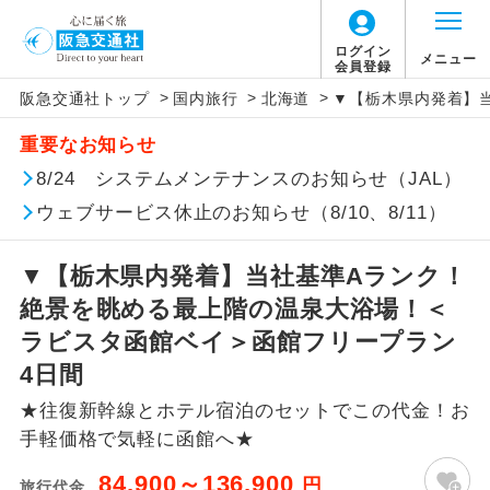
ログイン
メニュー
会員登録
>
>
>
阪急交通社トップ
国内旅行
北海道
▼【栃木県内発着】
アイコン
説明
重要なお知らせ
往路出発空港（駅）から復路到着空港
8/24 システムメンテナンスのお知らせ（JAL）
添乗員同行
（駅）まで同行します。
ウェブサービス休止のお知らせ（8/10、8/11）
現地添乗員同
現地到着空港（駅）から最終日出発空港
行
（駅）まで添乗員が同行します。
▼【栃木県内発着】当社基準Aランク！
絶景を眺める最上階の温泉大浴場！＜
バスガイド乗
バスガイドが乗務し、車内での観光案内
ラビスタ函館ベイ＞函館フリープラン
務
があります。
4日間
新コース
初登場のコースです。
★往復新幹線とホテル宿泊のセットでこの代金！お
手軽価格で気軽に函館へ★
ユネスコに登録されている文化遺産や自
世界遺産
然遺産を訪ねるコースです。
84,900～136,900
円
旅行代金