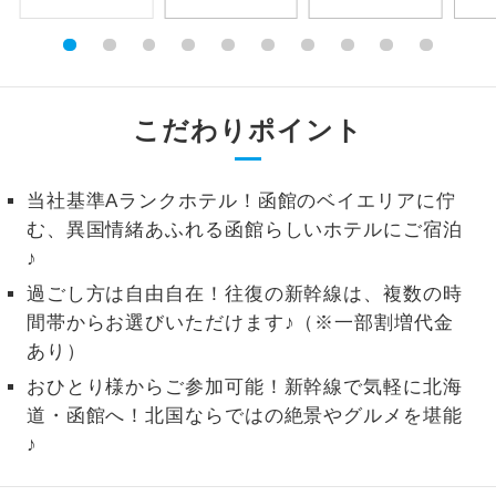
1名様から出発可能な個人型プランで
1名様催行
す。
2名様から出発可能な個人型プランで
2名様催行
こだわりポイント
す。
おひとり様参
おひとり様限定でご参加いただけるコー
加限定
当社基準Aランクホテル！函館のベイエリアに佇
スです。
む、異国情緒あふれる函館らしいホテルにご宿泊
♪
1名様1室同代
1名様1室利用でも追加料金がかからない
金
コースです。
過ごし方は自由自在！往復の新幹線は、複数の時
間帯からお選びいただけます♪（※一部割増代金
ご夫婦限定でご参加いただけるコースで
ご夫婦限定
あり）
す。
おひとり様からご参加可能！新幹線で気軽に北海
女性限定でご参加いただけるコースで
女性限定
道・函館へ！北国ならではの絶景やグルメを堪能
す。
♪
ご参加にあたり年齢に制限があるコース
年齢制限あり
です。