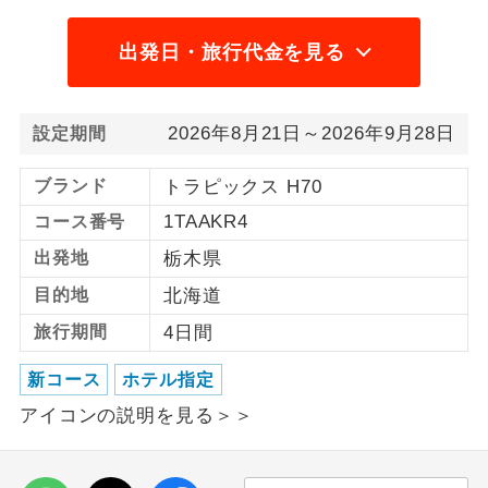
利用航空会社が指定なので、ご出発の計
出発日・旅行代金を見る
航空会社指定
画にとても便利です。
ご紹介するホテルを指定したコースで
ホテル指定
2026年8月21日～2026年9月28日
設定期間
す。
ブランド
トラピックス H70
おひとり様バ
おひとり様でバス席を2席利⽤できま
ス2席利用
す。
1TAAKR4
コース番号
出発地
栃木県
目的地
北海道
旅行期間
4日間
新コース
ホテル指定
アイコンの説明を見る＞＞