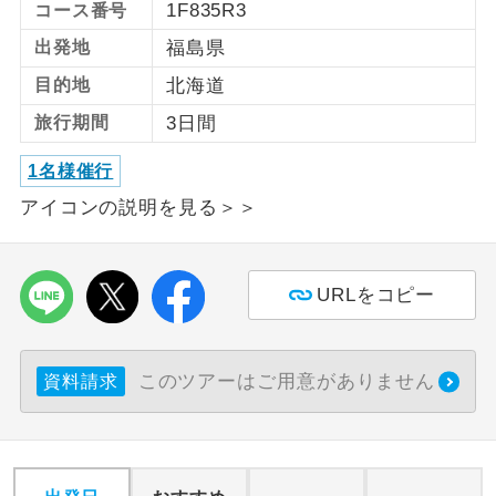
1F835R3
コース番号
出発地
福島県
利用航空会社が指定なので、ご出発の計
航空会社指定
画にとても便利です。
目的地
北海道
ご紹介するホテルを指定したコースで
旅行期間
3日間
ホテル指定
す。
1名様催行
おひとり様バ
おひとり様でバス席を2席利⽤できま
ス2席利用
アイコンの説明を見る＞＞
す。
URLをコピー
このツアーはご用意がありません
資料請求