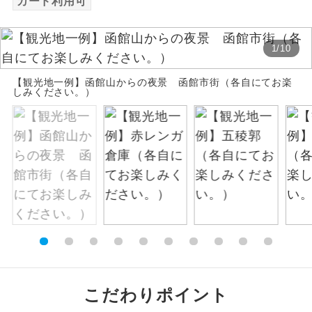
カード利用可
絶景
絶景スポットに立ち寄るコースです。
1
/
10
温泉
温泉地にも宿泊するコースです。
【観光地一例】函館山からの夜景 函館市街（各自にてお楽
しみください。）
ご宿泊ホテルに露天風呂が付いていま
露天風呂
す。
大浴場
ご宿泊ホテルに大浴場が付いています。
全てのお食事が付いていますので、お食
全食事付き
事の心配はいりません。（機内食を除
く）
お部屋にてゆっくりとお召し上がりいた
お部屋食
だけます。
トラベルイヤ
周りの音を気にせず、ガイドさんの説明
こだわりポイント
ホン
をじっくり聞くことができます。