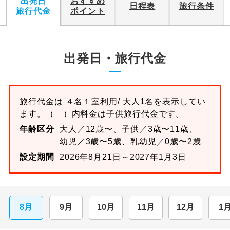
出発日
おすすめ
日程表
旅行条件
旅行代金
ポイント
出発日・旅行代金
旅行代金は
４名１室
利用/ 大人1名を表示してい
ます。
（ ）内料金は子供旅行代金です。
年齢区分
大人／12歳〜、子供／3歳〜11歳、
幼児／3歳〜5歳、乳幼児／0歳〜2歳
設定期間
2026年8月21日～2027年1月3日
8月
9月
10月
11月
12月
1