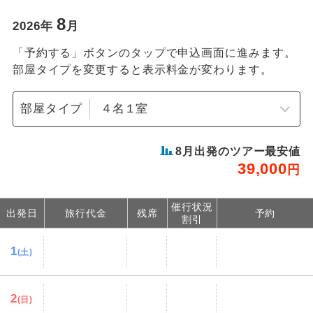
8
2026
年
月
「予約する」ボタンのタップで申込画面に進みます。
部屋タイプを変更すると表示料金が変わります。
部屋タイプ
8
月出発のツアー最安値
39,000
円
催行状況
出発日
旅行代金
残席
予約
割引
1
(土)
2
(日)