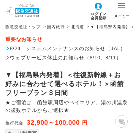
ログイン
メニュー
会員登録
>
>
>
阪急交通社トップ
国内旅行
北海道
▼【福島県内発着】
アイコン
説明
重要なお知らせ
往路出発空港（駅）から復路到着空港
8/24 システムメンテナンスのお知らせ（JAL）
添乗員同行
（駅）まで同行します。
ウェブサービス休止のお知らせ（8/10、8/11）
現地添乗員同
現地到着空港（駅）から最終日出発空港
行
（駅）まで添乗員が同行します。
▼【福島県内発着】＜往復新幹線＋お
好みに合わせて選べるホテル！＞函館
バスガイド乗
バスガイドが乗務し、車内での観光案内
フリープラン３日間
務
があります。
★ご宿泊は、函館駅周辺やベイエリア、湯の川温泉
新コース
初登場のコースです。
の複数ホテルからご選択★
32,900～100,000
円
旅行代金
ユネスコに登録されている文化遺産や自
世界遺産
然遺産を訪ねるコースです。