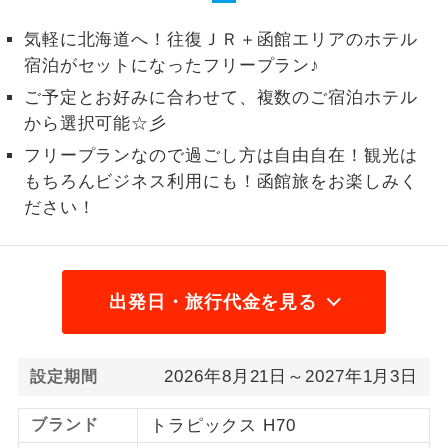
1名様から出発可能な個人型プランで
気軽に北海道へ！往復ＪＲ＋函館エリアのホテル
1名様催行
す。
宿泊がセットになったフリープラン♪
2名様から出発可能な個人型プランで
ご予定とお好みに合わせて、複数のご宿泊ホテル
2名様催行
す。
から選択可能☆彡
フリープランなので過ごし方は自由自在！観光は
おひとり様参
おひとり様限定でご参加いただけるコー
加限定
もちろんビジネス利用にも！函館旅をお楽しみく
スです。
ださい！
1名様1室同代
1名様1室利用でも追加料金がかからない
金
コースです。
出発日・旅行代金を見る
ご夫婦限定でご参加いただけるコースで
ご夫婦限定
す。
女性限定でご参加いただけるコースで
女性限定
2026年8月21日～2027年1月3日
設定期間
す。
ブランド
トラピックス H70
ご参加にあたり年齢に制限があるコース
年齢制限あり
です。