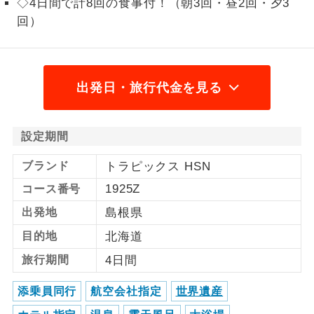
◇4日間で計8回の食事付！（朝3回・昼2回・夕3
回）
1名様から出発可能な個人型プランで
1名様催行
す。
2名様から出発可能な個人型プランで
2名様催行
す。
出発日・旅行代金を見る
おひとり様参
おひとり様限定でご参加いただけるコー
加限定
スです。
設定期間
1名様1室同代
1名様1室利用でも追加料金がかからない
ブランド
トラピックス HSN
金
コースです。
1925Z
コース番号
ご夫婦限定でご参加いただけるコースで
出発地
島根県
ご夫婦限定
す。
目的地
北海道
女性限定でご参加いただけるコースで
旅行期間
4日間
女性限定
す。
添乗員同行
航空会社指定
世界遺産
ご参加にあたり年齢に制限があるコース
年齢制限あり
です。