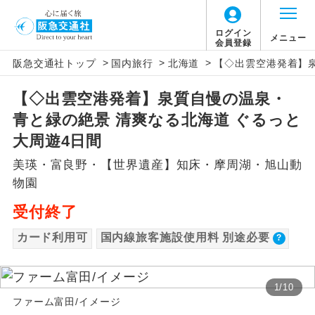
【国内旅客施設使用料について】
ログイン
メニュー
会員登録
>
>
>
阪急交通社トップ
国内旅行
北海道
【◇出雲空港発着】泉
旅行代金に国内旅客施設使用料は含まれてお
アイコン
説明
りません。別途お支払いが必要となります。
【◇出雲空港発着】泉質自慢の温泉・
往路出発空港（駅）から復路到着空港
添乗員同行
新千歳空港往復：大人740円、子供740円
青と緑の絶景 清爽なる北海道 ぐるっと
（駅）まで同行します。
大周遊4日間
現地添乗員同
現地到着空港（駅）から最終日出発空港
美瑛・富良野・【世界遺産】知床・摩周湖・旭山動
行
（駅）まで添乗員が同行します。
物園
バスガイド乗
バスガイドが乗務し、車内での観光案内
受付終了
務
があります。
カード利用可
国内線旅客施設使用料 別途必要
新コース
初登場のコースです。
1
/
10
ユネスコに登録されている文化遺産や自
世界遺産
ファーム富田/イメージ
然遺産を訪ねるコースです。