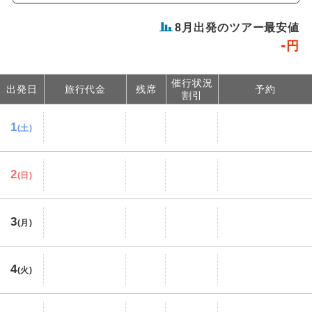
8
月出発のツアー最安値
-
円
催行状況
出発日
旅行代金
残席
予約
割引
1
(土)
2
(日)
3
(月)
4
(火)