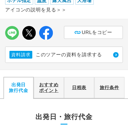
ホテル指定
温泉
露天風呂
大浴場
アイコンの説明を見る＞＞
利用航空会社が指定なので、ご出発の計
航空会社指定
画にとても便利です。
ご紹介するホテルを指定したコースで
ホテル指定
URLをコピー
す。
おひとり様バ
おひとり様でバス席を2席利⽤できま
ス2席利用
このツアーの資料を請求する
資料請求
す。
出発日
おすすめ
日程表
旅行条件
旅行代金
ポイント
出発日・旅行代金