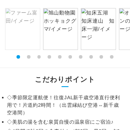
絶景
絶景スポットに立ち寄るコースです。
温泉
温泉地にも宿泊するコースです。
ご宿泊ホテルに露天風呂が付いていま
露天風呂
す。
大浴場
ご宿泊ホテルに大浴場が付いています。
全てのお食事が付いていますので、お食
こだわりポイント
全食事付き
事の心配はいりません。（機内食を除
く）
◇季節限定運航便！往復JAL新千歳空港直行便利
お部屋にてゆっくりとお召し上がりいた
お部屋食
用で！片道約2時間！（出雲縁結び空港⇔新千歳
だけます。
空港間）
トラベルイヤ
周りの音を気にせず、ガイドさんの説明
◇美肌の湯を含む泉質自慢の温泉宿にご宿泊♪
ホン
をじっくり聞くことができます。