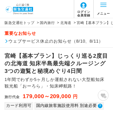
【国内旅客施設使用料について】
ログイン
メニュー
会員登録
>
>
>
阪急交通社トップ
国内旅行
北海道
宮崎【基本プラン】じ
旅行代金に国内旅客施設使用料は含まれてお
アイコン
説明
重要なお知らせ
りません。別途お支払いが必要となります。
往路出発空港（駅）から復路到着空港
ウェブサービス休止のお知らせ（8/10、8/11）
添乗員同行
羽田空港：大人1,800円、子供1,800円
（駅）まで同行します。
2026/10/6〜2027/6/4 羽田空港：大人2,320
宮崎【基本プラン】じっくり巡る2度目
円、子供2,320円
現地添乗員同
現地到着空港（駅）から最終日出発空港
行
（駅）まで添乗員が同行します。
の北海道 知床半島最先端クルージング
2027/6/5〜 羽田空港：大人2,360円、子供
2,360円
3つの遊覧と秘境めぐり4日間
バスガイド乗
バスガイドが乗務し、車内での観光案内
務
1年間でわずか5ヶ月しか運航されない大型船知床
があります。
観光船「おーろら」・知床岬航路！
新コース
初登場のコースです。
179,000～209,000
円
旅行代金
ユネスコに登録されている文化遺産や自
カード利用可
国内線旅客施設使用料 別途必要
世界遺産
然遺産を訪ねるコースです。