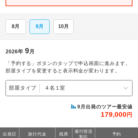
8月
9月
10月
9
2026
年
月
「予約する」ボタンのタップで申込画面に進みます。
部屋タイプを変更すると表示料金が変わります。
部屋タイプ
9
月出発のツアー最安値
179,000
円
催行状況
出発日
旅行代金
残席
予約
割引