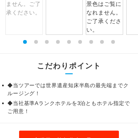
1名様から出発可能な個人型プランで
1名様催行
す。
2名様から出発可能な個人型プランで
2名様催行
す。
おひとり様参
おひとり様限定でご参加いただけるコー
加限定
スです。
こだわりポイント
1名様1室同代
1名様1室利用でも追加料金がかからない
金
コースです。
◆当ツアーでは世界遺産知床半島の最先端までク
ご夫婦限定でご参加いただけるコースで
ルージング！
ご夫婦限定
す。
◆当社基準Aランクホテルを3泊ともホテル指定で
ご用意！
女性限定でご参加いただけるコースで
女性限定
す。
ご参加にあたり年齢に制限があるコース
年齢制限あり
です。