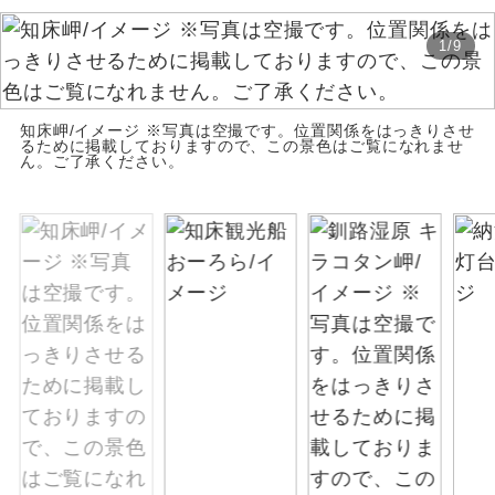
絶景
絶景スポットに立ち寄るコースです。
1
/
9
温泉
温泉地にも宿泊するコースです。
知床岬/イメージ ※写真は空撮です。位置関係をはっきりさせ
るために掲載しておりますので、この景色はご覧になれませ
ご宿泊ホテルに露天風呂が付いていま
ん。ご了承ください。
露天風呂
す。
大浴場
ご宿泊ホテルに大浴場が付いています。
全てのお食事が付いていますので、お食
全食事付き
事の心配はいりません。（機内食を除
く）
お部屋にてゆっくりとお召し上がりいた
お部屋食
だけます。
トラベルイヤ
周りの音を気にせず、ガイドさんの説明
ホン
をじっくり聞くことができます。