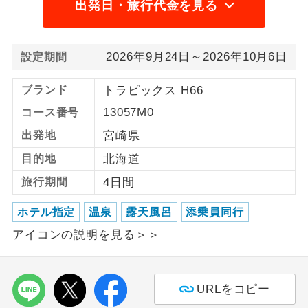
出発日・旅行代金を見る
利用航空会社が指定なので、ご出発の計
航空会社指定
画にとても便利です。
2026年9月24日～2026年10月6日
設定期間
ご紹介するホテルを指定したコースで
ホテル指定
す。
ブランド
トラピックス H66
13057M0
コース番号
おひとり様バ
おひとり様でバス席を2席利⽤できま
ス2席利用
す。
出発地
宮崎県
目的地
北海道
旅行期間
4日間
ホテル指定
温泉
露天風呂
添乗員同行
アイコンの説明を見る＞＞
URLをコピー