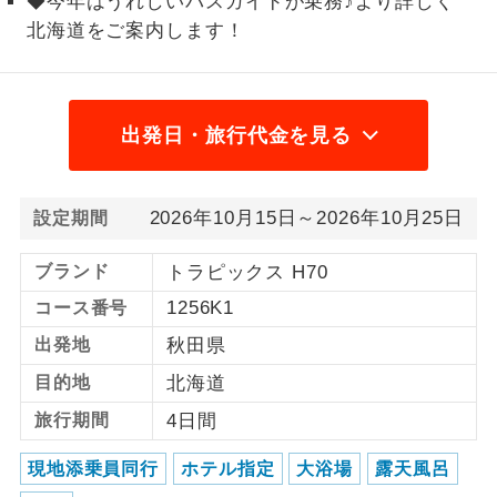
◆今年はうれしいバスガイドが乗務♪より詳しく
北海道をご案内します！
1名様から出発可能な個人型プランで
1名様催行
す。
2名様から出発可能な個人型プランで
2名様催行
す。
出発日・旅行代金を見る
おひとり様参
おひとり様限定でご参加いただけるコー
加限定
スです。
2026年10月15日～2026年10月25日
設定期間
1名様1室同代
1名様1室利用でも追加料金がかからない
ブランド
トラピックス H70
金
コースです。
1256K1
コース番号
ご夫婦限定でご参加いただけるコースで
ご夫婦限定
出発地
秋田県
す。
目的地
北海道
女性限定でご参加いただけるコースで
女性限定
旅行期間
4日間
す。
現地添乗員同行
ホテル指定
大浴場
露天風呂
ご参加にあたり年齢に制限があるコース
年齢制限あり
です。