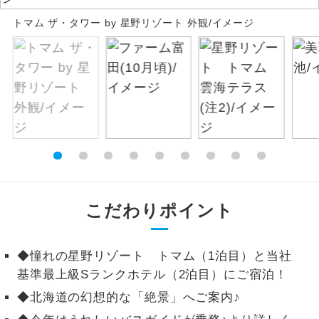
トマム ザ・タワー by 星野リゾート 外観/イメージ
絶景
絶景スポットに立ち寄るコースです。
温泉
温泉地にも宿泊するコースです。
ご宿泊ホテルに露天風呂が付いていま
露天風呂
す。
大浴場
ご宿泊ホテルに大浴場が付いています。
全てのお食事が付いていますので、お食
全食事付き
事の心配はいりません。（機内食を除
こだわりポイント
く）
お部屋にてゆっくりとお召し上がりいた
お部屋食
◆憧れの星野リゾート トマム（1泊目）と当社
だけます。
基準最上級Sランクホテル（2泊目）にご宿泊！
トラベルイヤ
周りの音を気にせず、ガイドさんの説明
◆北海道の幻想的な「絶景」へご案内♪
ホン
をじっくり聞くことができます。