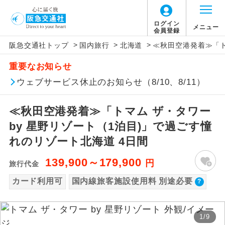
【国内旅客施設使用料について】
ログイン
メニュー
会員登録
>
>
>
阪急交通社トップ
国内旅行
北海道
≪秋田空港発着≫「ト
旅行代金に国内旅客施設使用料は含まれてお
アイコン
説明
重要なお知らせ
りません。別途お支払いが必要となります。
往路出発空港（駅）から復路到着空港
ウェブサービス休止のお知らせ（8/10、8/11）
添乗員同行
新千歳空港往復：大人740円、子供740円、幼
（駅）まで同行します。
児740円
≪秋田空港発着≫「トマム ザ・タワー
現地添乗員同
現地到着空港（駅）から最終日出発空港
行
（駅）まで添乗員が同行します。
by 星野リゾート（1泊目)」で過ごす憧
れのリゾート北海道 4日間
バスガイド乗
バスガイドが乗務し、車内での観光案内
務
があります。
139,900～179,900
円
旅行代金
カード利用可
国内線旅客施設使用料 別途必要
新コース
初登場のコースです。
ユネスコに登録されている文化遺産や自
世界遺産
1
/
9
然遺産を訪ねるコースです。