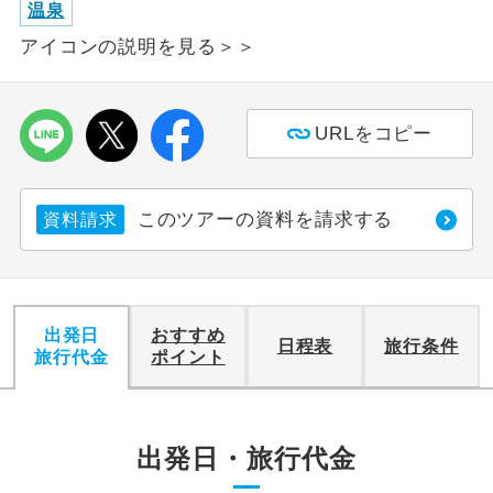
温泉
アイコンの説明を見る＞＞
利用航空会社が指定なので、ご出発の計
航空会社指定
画にとても便利です。
ご紹介するホテルを指定したコースで
ホテル指定
URLをコピー
す。
おひとり様バ
おひとり様でバス席を2席利⽤できま
ス2席利用
す。
このツアーの資料を請求する
資料請求
出発日
おすすめ
日程表
旅行条件
旅行代金
ポイント
出発日・旅行代金