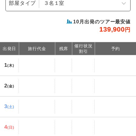
部屋タイプ
10
月出発のツアー最安値
139,900
円
催行状況
出発日
旅行代金
残席
予約
割引
1
(木)
2
(金)
3
(土)
4
(日)