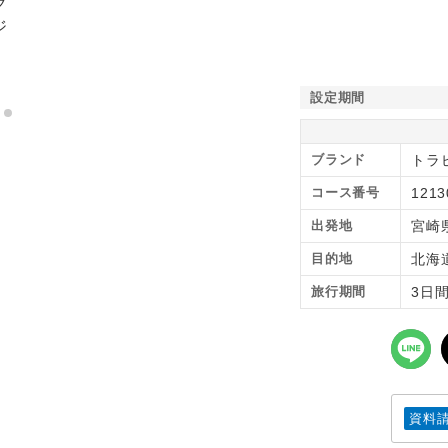
設定期間
ブランド
トラピ
コース番号
121
出発地
宮崎
目的地
北海
旅行期間
3日
資料