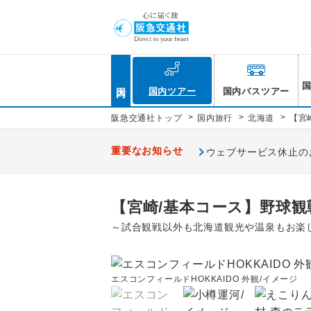
国内
国内ツアー
国内バスツアー
>
>
>
阪急交通社トップ
国内旅行
北海道
【宮
重要なお知らせ
ウェブサービス休止のお知
【宮崎/基本コース】野球観戦
～試合観戦以外も北海道観光や温泉もお楽
エスコンフィールドHOKKAIDO 外観/イメージ