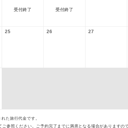
,800円、子供1,800円
受付終了
受付終了
初登場のコースです。
ース
2027/6/4 羽田空港：大人2,320円、子供2,320円
 羽田空港：大人2,360円、子供2,360円
ユネスコに登録されている文化遺産や自然遺産
：大人740円、子供740円
遺産
スです。
25
26
27
絶景スポットに立ち寄るコースです。
景
温泉地にも宿泊するコースです。
泉
ご宿泊ホテルに露天風呂が付いています。
風呂
ご宿泊ホテルに大浴場が付いています。
場
全てのお食事が付いていますので、お食事の心
付き
ん。（機内食を除く）
お部屋にてゆっくりとお召し上がりいただけま
屋食
出された旅行代金です。
てご参照ください。ご予約完了までに満席となる場合がありますの