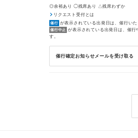
トラベル
◎余裕あり ◯残席あり △残席わずか
リクエスト受付とは
1名様
が表示されている出発日は、催行いた
催行
が表示されている出発日は、催行
催行中止
2名様
す。
おひとり様
催行確定お知らせメールを受け取る
1名様1
ご夫婦
女性
年齢制
航空会