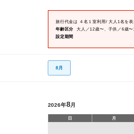
旅行代金は
４名１室
利用/ 大人1名を
年齢区分
大人／12歳〜、子供／6歳〜
設定期間
8月
8
2026
年
月
日
月