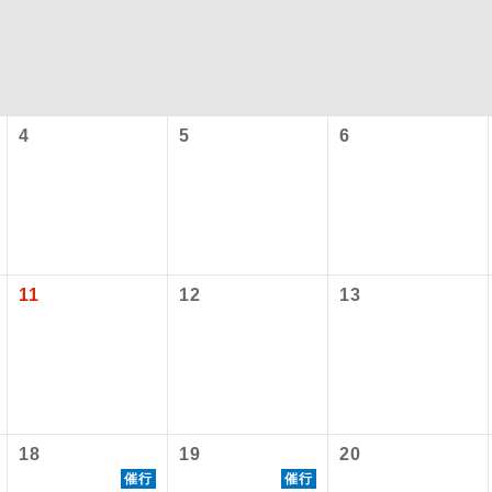
4
5
6
コン
説明
11
12
13
往路出発空港（駅）から復路到着空港（駅）ま
同行
す。
現地到着空港（駅）から最終日出発空港（駅）
員同行
施設使用料について】
同行します。
18
19
20
バスガイドが乗務し、車内での観光案内があり
催行
催行
ド乗務
内旅客施設使用料は含まれておりません。別途お支払いが必要と