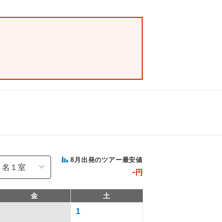
8
月出発のツアー最安値
-
円
金
土
1