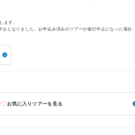
周りの音を気にせず、ガイドさんの説明をじっ
イヤホン
ができます。
1名様から出発可能な個人型プランです。
催行
します。
中止となりました。お申込み済みのツアーが催行中止になった場合
2名様から出発可能な個人型プランです。
催行
おひとり様限定でご参加いただけるコースです
参加限定
1名様1室利用でも追加料金がかからないコース
室同代金
ご夫婦限定でご参加いただけるコースです。
限定
女性限定でご参加いただけるコースです。
限定
お気に入りツアーを見る
ご参加にあたり年齢に制限があるコースです。
限あり
利用航空会社が指定なので、ご出発の計画にと
社指定
す。