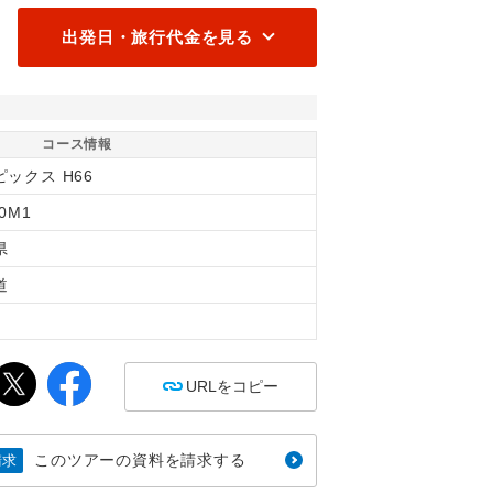
出発日・旅行代金を見る
コース情報
ックス H66
30M1
県
道
間
URLをコピー
このツアーの資料を請求する
請求