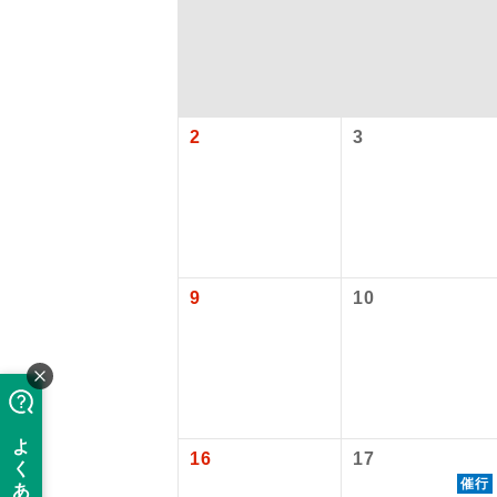
2
3
アイ
9
10
添乗員
現地添乗
【国内旅客
16
17
催行
バスガイ
旅行代金に国