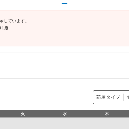
表示しています。
11歳
部屋タイプ
火
水
木