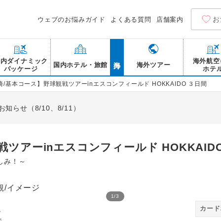
お
ウェブのお悩みガイド
よくある質問
店舗案内
海外
国内ダイナミック
海外航空
国内ホテル・旅館
海外ツアー
パッケージ
ホテ
崎/基本コース】野球観戦ツアーinエスコンフィールド HOKKAIDO ３日間
らせ（8/10、8/11）
ツアーinエスコンフィールド HOKKAID
しみ！～
1
/
3
小樽運河/イメージ
カード