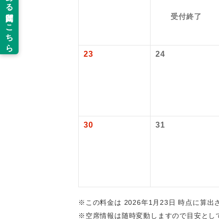
羽田空港：大人1
受付終了
新コ
2026/10/6〜
2027/6/5〜
新千歳空港往復
世界
23
24
絶
温
露天
30
31
大浴
全食事
お部
※この料金は 2026年1月23日 時点に算
※空席情報は随時変動しますので目安とし