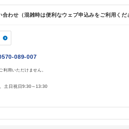
ご紹介するホテルを指定したコースです。
指定
お問い合わせ（混雑時は便利なウェブ申込みをご利用くだ
おひとり様でバス席を2席利⽤できます。
ス2席利用
0570-089-007
はご利用いただけません。
0、土日祝日9:30～13:30