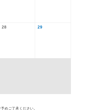
を訪ねるコー
28
29
配はいりませ
す。
で予めご了承ください。