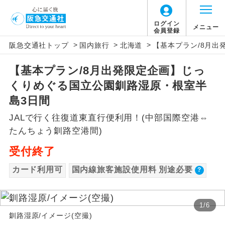
【国内旅客施設使用料について】
ログイン
メニュー
会員登録
>
>
>
阪急交通社トップ
国内旅行
北海道
【基本プラン/8月出
旅行代金に国内旅客施設使用料は含まれてお
アイコン
説明
りません。別途お支払いが必要となります。
【基本プラン/8月出発限定企画】じっ
往路出発空港（駅）から復路到着空港
添乗員同行
中部国際空港往復：大人880円、子供880円、
くりめぐる国立公園釧路湿原・根室半
（駅）まで同行します。
幼児880円
島3日間
現地添乗員同
現地到着空港（駅）から最終日出発空港
JALで行く往復道東直行便利用！(中部国際空港⇔
行
（駅）まで添乗員が同行します。
たんちょう釧路空港間)
バスガイド乗
バスガイドが乗務し、車内での観光案内
受付終了
務
があります。
カード利用可
国内線旅客施設使用料 別途必要
新コース
初登場のコースです。
1
/
6
ユネスコに登録されている文化遺産や自
世界遺産
釧路湿原/イメージ(空撮)
然遺産を訪ねるコースです。