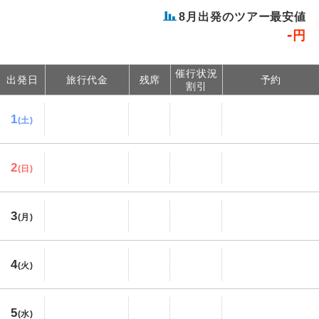
8
月出発のツアー最安値
-
円
催行状況
出発日
旅行代金
残席
予約
割引
1
(土)
2
(日)
3
(月)
4
(火)
5
(水)