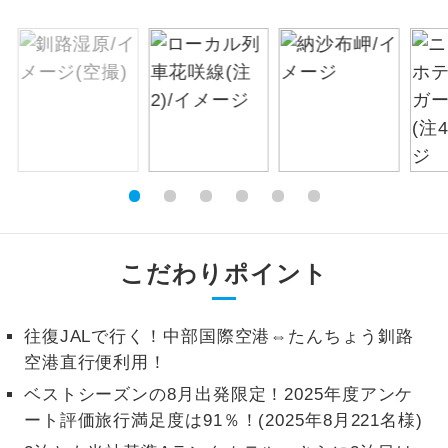
絶景
絶景スポットに立ち寄るコースです。
温泉
温泉地にも宿泊するコースです。
ご宿泊ホテルに露天風呂が付いていま
露天風呂
す。
大浴場
ご宿泊ホテルに大浴場が付いています。
全てのお食事が付いていますので、お食
こだわりポイント
全食事付き
事の心配はいりません。（機内食を除
く）
往復JALで行く！中部国際空港⇔たんちょう釧路
お部屋にてゆっくりとお召し上がりいた
お部屋食
空港直行便利用！
だけます。
ベストシーズンの8月出発限定！2025年度アンケ
トラベルイヤ
周りの音を気にせず、ガイドさんの説明
ート評価旅行満足度は91％！(2025年8月221名様)
ホン
をじっくり聞くことができます。