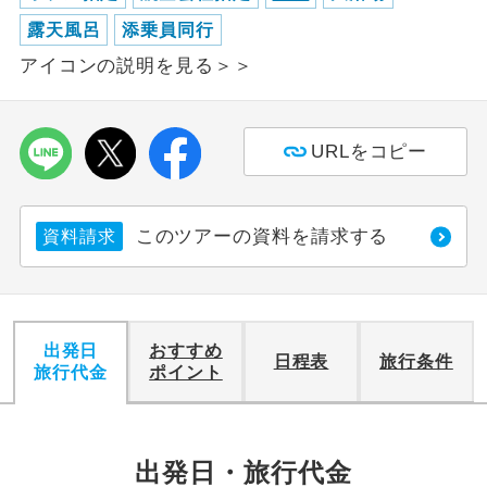
露天風呂
添乗員同行
利用航空会社が指定なので、ご出発の計
航空会社指定
アイコンの説明を見る＞＞
画にとても便利です。
ご紹介するホテルを指定したコースで
ホテル指定
す。
URLをコピー
おひとり様バ
おひとり様でバス席を2席利⽤できま
ス2席利用
す。
このツアーの資料を請求する
資料請求
出発日
おすすめ
日程表
旅行条件
旅行代金
ポイント
出発日・旅行代金