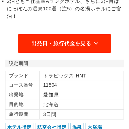
2泊とも当社基準Aランクホテル、さらに2泊目は
にっぽんの温泉100選（注5）の名湯ホテルにご宿
1名様から出発可能な個人型プランで
1名様催行
す。
泊！
2名様から出発可能な個人型プランで
2名様催行
す。
出発日・旅行代金を見る
おひとり様参
おひとり様限定でご参加いただけるコー
加限定
スです。
設定期間
1名様1室同代
1名様1室利用でも追加料金がかからない
金
コースです。
ブランド
トラピックス HNT
11504
コース番号
ご夫婦限定でご参加いただけるコースで
ご夫婦限定
す。
出発地
愛知県
目的地
北海道
女性限定でご参加いただけるコースで
女性限定
す。
旅行期間
3日間
ご参加にあたり年齢に制限があるコース
年齢制限あり
ホテル指定
航空会社指定
温泉
大浴場
です。