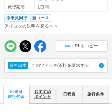
旅行期間
1日間
利用航空会社が指定なので、ご出発の計
航空会社指定
画にとても便利です。
添乗員同行
新コース
アイコンの説明を見る＞＞
ご紹介するホテルを指定したコースで
ホテル指定
す。
おひとり様バ
おひとり様でバス席を2席利⽤できま
URLをコピー
ス2席利用
す。
このツアーの資料を請求する
資料請求
出発日
おすすめ
日程表
旅行条件
旅行代金
ポイント