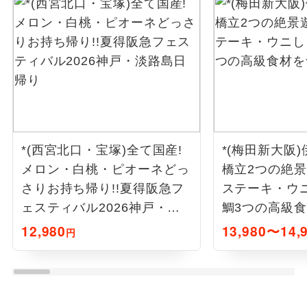
*(西宮北口・宝塚)全て国産!
*(梅田新大阪
メロン・白桃・ピオーネどっ
橋立2つの絶
さりお持ち帰り!!夏得阪急フ
ステーキ・ウ
ェスティバル2026神戸・淡
鯛3つの高級
路島日帰り
り
12,980
13,980〜14,
円