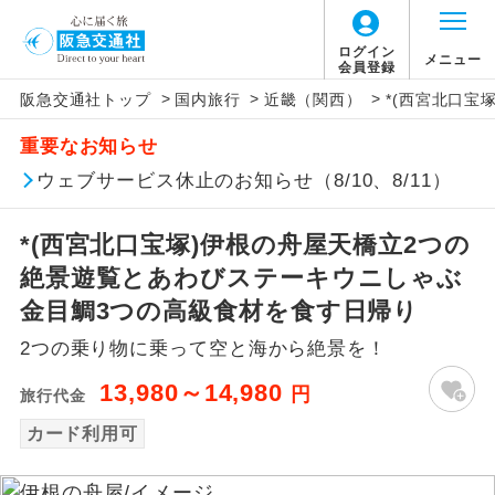
ログイン
メニュー
会員登録
>
>
>
阪急交通社トップ
国内旅行
近畿（関西）
*(西宮北口
アイコン
説明
重要なお知らせ
往路出発空港（駅）から復路到着空港
ウェブサービス休止のお知らせ（8/10、8/11）
添乗員同行
（駅）まで同行します。
*(西宮北口宝塚)伊根の舟屋天橋立2つの
現地添乗員同
現地到着空港（駅）から最終日出発空港
行
（駅）まで添乗員が同行します。
絶景遊覧とあわびステーキウニしゃぶ
金目鯛3つの高級食材を食す日帰り
バスガイド乗
バスガイドが乗務し、車内での観光案内
務
2つの乗り物に乗って空と海から絶景を！
があります。
13,980～14,980
円
旅行代金
新コース
初登場のコースです。
カード利用可
ユネスコに登録されている文化遺産や自
世界遺産
然遺産を訪ねるコースです。