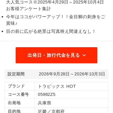
大人気コース※2025年4月29日～2025年10月4日
1名様から出発可能な個人型プランで
お客様アンケート集計
1名様催行
す。
今年はココがパワーアップ！！金目鯛の刺身をご
賞味♪
2名様から出発可能な個人型プランで
2名様催行
す。
目の前に広がる絶景は写真映え間違えなし！
おひとり様参
おひとり様限定でご参加いただけるコー
加限定
スです。
出発日・旅行代金を見る
1名様1室同代
1名様1室利用でも追加料金がかからない
金
コースです。
2026年9月28日～2026年10月3日
設定期間
ご夫婦限定でご参加いただけるコースで
ご夫婦限定
す。
ブランド
トラピックス HOT
女性限定でご参加いただけるコースで
女性限定
05982Z5
コース番号
す。
出発地
兵庫県
ご参加にあたり年齢に制限があるコース
年齢制限あり
目的地
近畿／京都府
です。