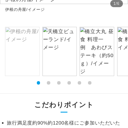
1
/
6
伊根の舟屋/イメージ
絶景
絶景スポットに立ち寄るコースです。
温泉
温泉地にも宿泊するコースです。
ご宿泊ホテルに露天風呂が付いていま
露天風呂
す。
大浴場
ご宿泊ホテルに大浴場が付いています。
全てのお食事が付いていますので、お食
全食事付き
事の心配はいりません。（機内食を除
く）
お部屋にてゆっくりとお召し上がりいた
お部屋食
こだわりポイント
だけます。
トラベルイヤ
周りの音を気にせず、ガイドさんの説明
ホン
旅行満足度約90%約1200名様にご参加いただいた
をじっくり聞くことができます。