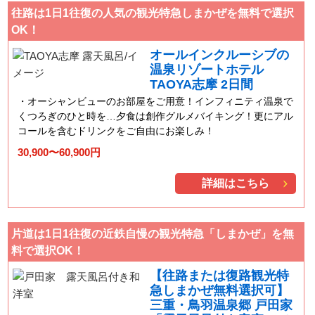
往路は1日1往復の人気の観光特急しまかぜを無料で選択
OK！
オールインクルーシブの
温泉リゾートホテル
TAOYA志摩 2日間
オーシャンビューのお部屋をご用意！インフィニティ温泉で
くつろぎのひと時を…夕食は創作グルメバイキング！更にアル
コールを含むドリンクをご自由にお楽しみ！
30,900〜60,900円
詳細はこちら
片道は1日1往復の近鉄自慢の観光特急「しまかぜ」を無
料で選択OK！
【往路または復路観光特
急しまかぜ無料選択可】
三重・鳥羽温泉郷 戸田家