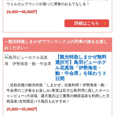
ウェルカムラウンジが揃った渾身のおもてなしを！
24,400〜66,800円
詳細はこちら
～観光特急しまかぜでワンランク上の列車の旅をお楽し
みください～
【観光特急しまかぜ無料
選択可】鳥羽ビューホテ
ル花真珠「伊勢海老・
鮑・牛会席」を味わう 2
日間
近鉄自慢の観光特急「しまかぜ」往復利用！伊勢海老・鮑・
牛会席のご夕食をお楽しみ♪客室は壮大な鳥羽湾に面したオーシ
ャンビュー♪大浴場、露天風呂は三重県の榊原温泉を利用した天
然温泉♪女性限定バラ風呂もおすすめ！
25,800〜55,000円