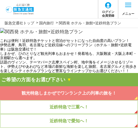
ログイン
メニュー
会員登録
>
>
阪急交通社トップ
国内旅行
関西発 ホテル・旅館+近鉄特急プラン
これは便利！近鉄特急チケットと宿泊がセットになった自由度の高いプラン！
伊勢志摩、鳥羽、名古屋など近鉄沿線へのフリープラン（ホテル・旅館+近鉄電
車）は阪急交通社で！
しまかぜ、ひのとりなど観光列車もおまかせ！発着地も、大阪難波・大阪上本町・
京都駅から選べます。
話題のヴィソン、テーマパーク志摩スペイン村、地中海をイメージさせるリゾー
ト、伊勢えびやあわびなど本場の新鮮な海鮮を楽しむ旅館、名古屋グルメと街歩き
を楽しむシティホテルプランなど豊富なラインナップからお選びください！！
ご希望の方面をお選び下さい
▼
観光特急しまかぜでワンランク上の列車の旅を！
近鉄特急で三重へ！
近鉄特急で愛知へ！