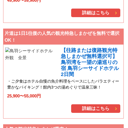
49,900〜59,900円
詳細はこちら
片道は1日1往復の人気の観光特急しまかぜを無料で選択
OK！
【往路または復路観光特
急しまかぜ無料選択可】
鳥羽湾を一望の湯巡りの
宿 鳥羽シーサイドホテル
2日間
ご夕食はホテル自慢の魚介料理をベースにしたバラエティー
豊かなバイキング！館内3つの湯めぐりで温泉三昧！
25,900〜55,000円
詳細はこちら