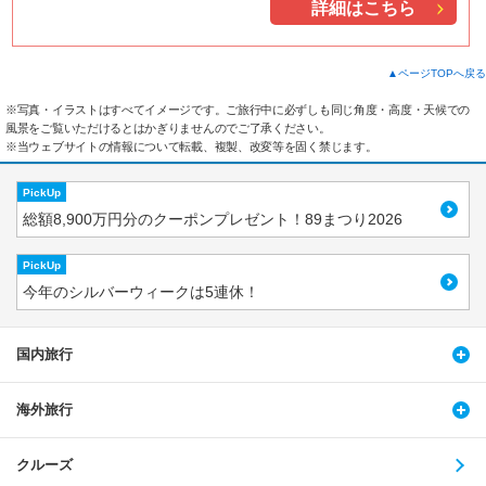
詳細はこちら
▲ページTOPへ戻る
※写真・イラストはすべてイメージです。ご旅行中に必ずしも同じ角度・高度・天候での
風景をご覧いただけるとはかぎりませんのでご了承ください。
※当ウェブサイトの情報について転載、複製、改変等を固く禁じます。
PickUp
総額8,900万円分のクーポンプレゼント！89まつり2026
PickUp
今年のシルバーウィークは5連休！
国内旅行
海外旅行
クルーズ