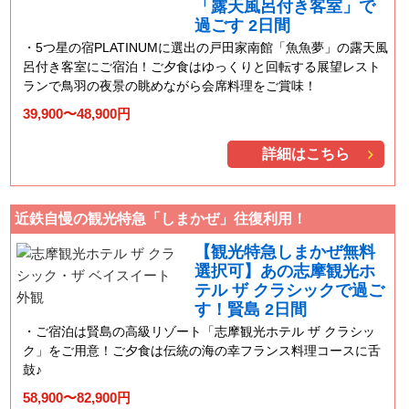
「露天風呂付き客室」で
過ごす 2日間
5つ星の宿PLATINUMに選出の戸田家南館「魚魚夢」の露天風
呂付き客室にご宿泊！ご夕食はゆっくりと回転する展望レスト
ランで鳥羽の夜景の眺めながら会席料理をご賞味！
39,900〜48,900円
詳細はこちら
近鉄自慢の観光特急「しまかぜ」往復利用！
【観光特急しまかぜ無料
選択可】あの志摩観光ホ
テル ザ クラシックで過ご
す！賢島 2日間
ご宿泊は賢島の高級リゾート「志摩観光ホテル ザ クラシッ
ク」をご用意！ご夕食は伝統の海の幸フランス料理コースに舌
鼓♪
58,900〜82,900円