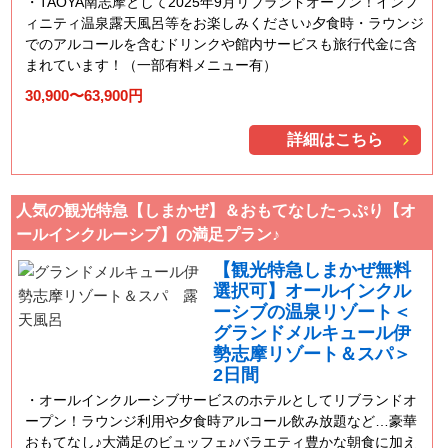
TAOYA南志摩として2025年9月リブランドオープン！インフ
ィニティ温泉露天風呂等をお楽しみください♪夕食時・ラウンジ
でのアルコールを含むドリンクや館内サービスも旅行代金に含
まれています！（一部有料メニュー有）
30,900〜63,900円
詳細はこちら
人気の観光特急【しまかぜ】＆おもてなしたっぷり【オ
ールインクルーシブ】の満足プラン♪
【観光特急しまかぜ無料
選択可】オールインクル
ーシブの温泉リゾート＜
グランドメルキュール伊
勢志摩リゾート＆スパ＞
2日間
オールインクルーシブサービスのホテルとしてリブランドオ
ープン！ラウンジ利用や夕食時アルコール飲み放題など…豪華
おもてなし♪大満足のビュッフェ♪バラエティ豊かな朝食に加え