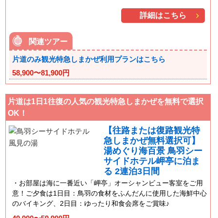
詳細はこちら
関連ツアー
片道のみ観光特急しまかぜ利用プランはこちら
58,900〜81,900円
片道は1日1往復の人気の観光特急しまかぜを無料で選択
OK！
【往路または復路観光特
急しまかぜ無料選択可】
湯めぐり海百景 鳥羽シー
サイドホテル岬亭に泊ま
る 2連泊3日間
お部屋は海に一番近い「岬亭」オーシャンビュー客室をご用
意！ご夕食は1日目：鳥羽の食材をふんだんに使用した海鮮中心
のバイキング、2日目：ゆったり和食会席をご賞味♪