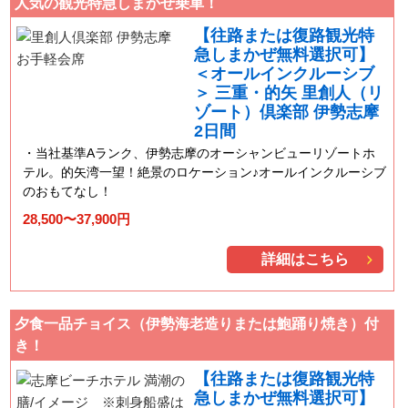
人気の観光特急しまかぜ乗車！
【往路または復路観光特
急しまかぜ無料選択可】
＜オールインクルーシブ
＞ 三重・的矢 里創人（リ
ゾート）倶楽部 伊勢志摩
2日間
当社基準Aランク、伊勢志摩のオーシャンビューリゾートホ
テル。的矢湾一望！絶景のロケーション♪オールインクルーシブ
のおもてなし！
28,500〜37,900円
詳細はこちら
夕食一品チョイス（伊勢海老造りまたは鮑踊り焼き）付
き！
【往路または復路観光特
急しまかぜ無料選択可】