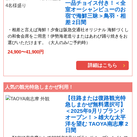
一品チョイス付き！＜全
室オーシャンビューのお
宿で海鮮三昧＞鳥羽・相
差 2日間
相差と言えば海鮮！夕食は阪急交通社オリジナル 海鮮づくし
の和食会席をご用意！伊勢海老造りまたはあわび踊り焼きをお
選びいただけます。（大人のみ/ご予約時）
24,900〜41,900円
詳細はこちら
人気の観光特急しまかぜ利用！
【往路または復路観光特
急しまかぜ無料選択可】
＜2025年9月リブランド
オープン！＞雄大な太平
洋を望む TAOYA南志摩 2
日間