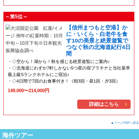
～第5位～
【信州まつもと空港】か
に・いくら・白老牛を食
す10の美景と絶景遊覧で
つなぐ秋の北海道紀行4日
間
◇空から！湖から！秋を感じる絶景遊覧にご案内♪
◇北海道にわずか7軒しかない5つ星の宿プラチナと当社基準
最上級Sランクホテルにご宿泊♪
◇4日間で7回のお食事付き！（朝3回・昼1回・夕3回）
149,000〜214,000円
詳細はこちら
▲ページTOPへ戻る
海外ツアー