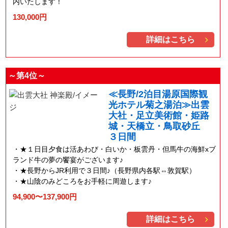
内いたします！
130,000円
詳細はこちら
～第4位～
≪長野/2泊目湯原国際観
光ホテル菊之湯泊≫出雲
大社・足立美術館・姫路
城・天橋立・鳥取砂丘
３日間
★１日目夕食は活あわび・白いか・板雲丹・但馬牛の海鮮xブ
ランド牛の夢の饗宴がございます♪
★長野からJR利用で３日間♪（長野県内各駅⇔敦賀駅）
★山陰のみどころをお手軽に周遊します♪
94,900〜137,900円
詳細はこちら