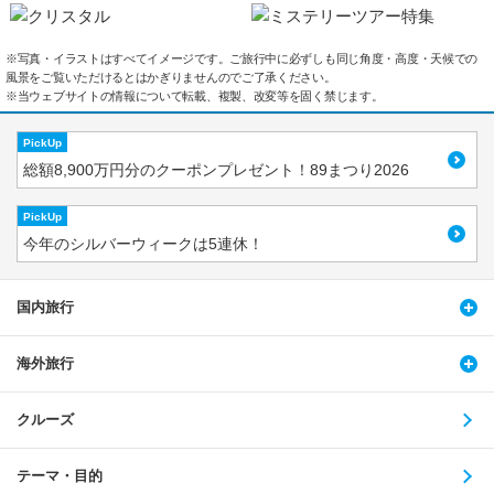
※写真・イラストはすべてイメージです。ご旅行中に必ずしも同じ角度・高度・天候での
風景をご覧いただけるとはかぎりませんのでご了承ください。
※当ウェブサイトの情報について転載、複製、改変等を固く禁じます。
PickUp
総額8,900万円分のクーポンプレゼント！89まつり2026
PickUp
今年のシルバーウィークは5連休！
国内旅行
海外旅行
クルーズ
テーマ・目的