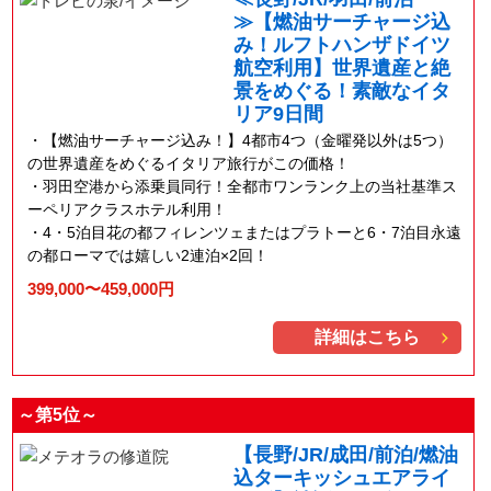
≫【燃油サーチャージ込
み！ルフトハンザドイツ
航空利用】世界遺産と絶
景をめぐる！素敵なイタ
リア9日間
【燃油サーチャージ込み！】4都市4つ（金曜発以外は5つ）
の世界遺産をめぐるイタリア旅行がこの価格！
羽田空港から添乗員同行！全都市ワンランク上の当社基準ス
ーペリアクラスホテル利用！
4・5泊目花の都フィレンツェまたはプラトーと6・7泊目永遠
の都ローマでは嬉しい2連泊×2回！
399,000〜459,000円
詳細はこちら
～第5位～
【長野/JR/成田/前泊/燃油
込ターキッシュエアライ