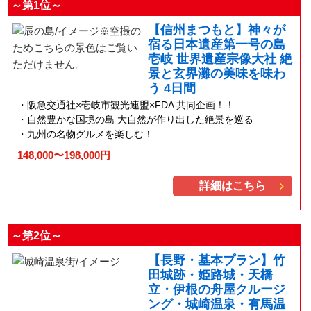
～第1位～
【信州まつもと】神々が
宿る日本遺産第一号の島
壱岐 世界遺産宗像大社 絶
景と玄界灘の美味を味わ
う 4日間
阪急交通社×壱岐市観光連盟×FDA 共同企画！！
自然豊かな国境の島 大自然が作り出した絶景を巡る
九州の名物グルメを楽しむ！
148,000〜198,000円
詳細はこちら
～第2位～
【長野・基本プラン】竹
田城跡・姫路城・天橋
立・伊根の舟屋クルージ
ング・城崎温泉・有馬温