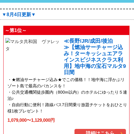
▼8月4日更新▼
～第1位～
≪長野/JR/成田/後泊
≫【燃油サーチャージ込
み！ターキッシュエアラ
インスビジネスクラス利
用】地中海の宝石マルタ9
日間
★燃油サーチャージ込み★でこの価格！！地中海に浮かぶリ
ゾート島で最高のバカンスを！
公共交通機関徒歩圏内（800m以内）のホテルにゆったり５連
泊♪
自由行動に便利！路線バス7日間乗り放題チケットをおひとり
様1枚プレゼント！
1,079,000〜1,129,000円
詳細はこちら