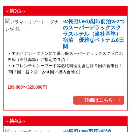
～第3位～
≪長野/JR/成田/前泊≫2つ
のスーパーデラックスク
ラスホテル（当社基準）
宿泊 優雅なベトナム6日
間
▼ホイアン・ダナンにて最上級スーパーデラックスクラスホ
テル（当社基準）に指定で３泊！
▼フレンチやシーフード等名物料理を含む計９回の食事付！
(朝３回・昼２回・夕４回／機内食除く)
199,000〜329,000円
詳細はこちら
～第4位～
≪長野/JR/羽田/前泊