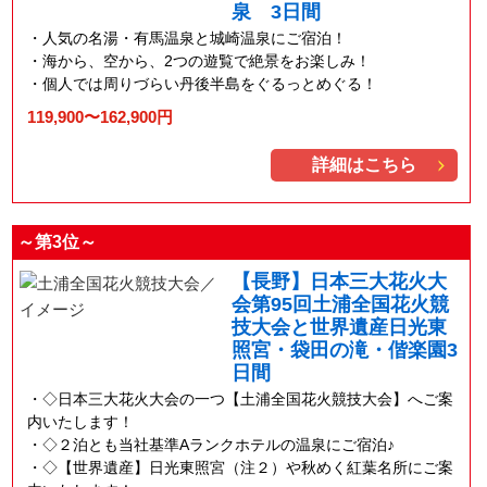
泉 3日間
人気の名湯・有馬温泉と城崎温泉にご宿泊！
海から、空から、2つの遊覧で絶景をお楽しみ！
個人では周りづらい丹後半島をぐるっとめぐる！
119,900〜162,900円
詳細はこちら
～第3位～
【長野】日本三大花火大
会第95回土浦全国花火競
技大会と世界遺産日光東
照宮・袋田の滝・偕楽園3
日間
◇日本三大花火大会の一つ【土浦全国花火競技大会】へご案
内いたします！
◇２泊とも当社基準Aランクホテルの温泉にご宿泊♪
◇【世界遺産】日光東照宮（注２）や秋めく紅葉名所にご案