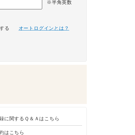
※半角英数
する
オートログインとは？
録に関するＱ＆Ａはこちら
約はこちら