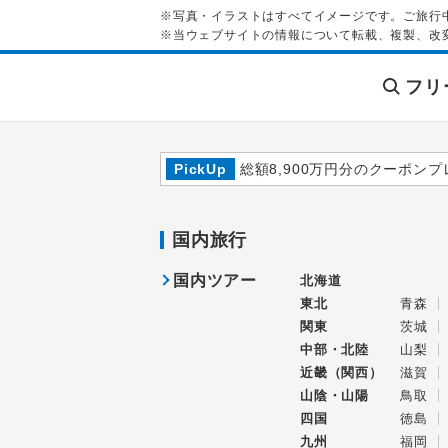
※写真・イラストはすべてイメージです。ご旅行
※当ウェブサイトの情報について転載、複製、改
フリ
PickUp
総額8,900万円分のクーポンプ
国内旅行
国内ツアー
北海道
東北
青森
関東
茨城
中部・北陸
山梨
近畿（関西）
滋賀
山陰・山陽
鳥取
四国
徳島
九州
福岡