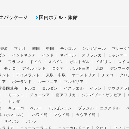
クパッケージ
国内ホテル・旅館
香港
マカオ
韓国
中国
モンゴル
シンガポール
マレーシ
ピン
インドネシア
インド
ネパール
スリランカ
ミャンマー
ア
フランス
ドイツ
スペイン
ポルトガル
イギリス
スイ
モナコ
アイルランド
ロシア
バルト三国
北欧
デンマー
ランド
アイスランド
東欧・中欧
オーストリア
チェコ
クロ
キア
ポーランド
ルーマニア
ブルガリア
首長国連邦
トルコ
ヨルダン
イスラエル
イラン
サウジアラ
ト
モロッコ
チュニジア
南アフリカ
ジンバブエ・ザンビア
カ
カナダ
コ
キューバ
ペルー
アルゼンチン
ブラジル
エクアドル
島（ホノルル）
ハワイ島
マウイ島
カウアイ島
サイパン
パラオ
トラリア
ニュージーランド
ニューカレドニア
タヒチ
フィジ