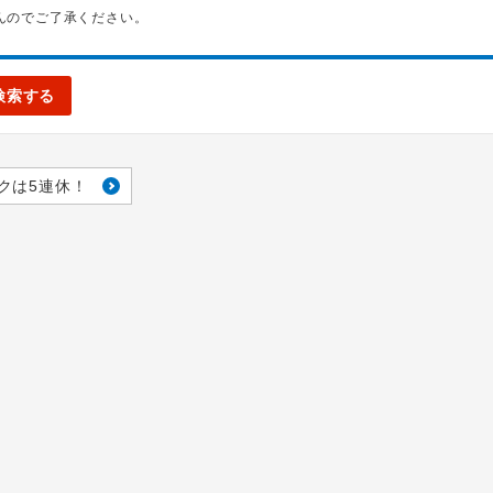
んのでご了承ください。
検索する
クは5連休！