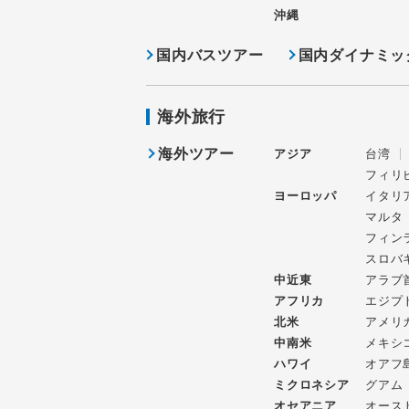
沖縄
国内バスツアー
国内ダイナミッ
海外旅行
海外ツアー
アジア
台湾
フィリ
ヨーロッパ
イタリ
マルタ
フィン
スロバ
中近東
アラブ
アフリカ
エジプ
北米
アメリ
中南米
メキシ
ハワイ
オアフ
ミクロネシア
グアム
オセアニア
オース