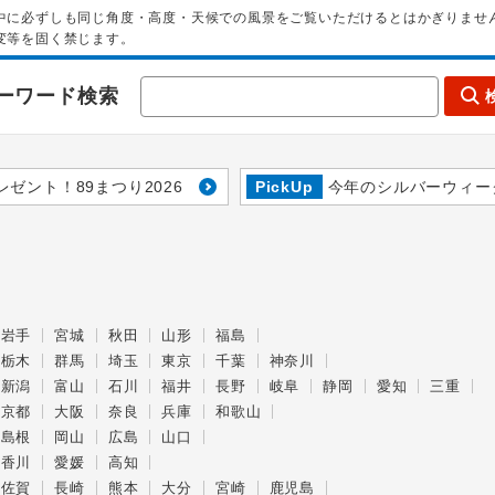
中に必ずしも同じ角度・高度・天候での風景をご覧いただけるとはかぎりませ
変等を固く禁じます。
ーワード検索
レゼント！89まつり2026
PickUp
今年のシルバーウィー
岩手
宮城
秋田
山形
福島
栃木
群馬
埼玉
東京
千葉
神奈川
新潟
富山
石川
福井
長野
岐阜
静岡
愛知
三重
京都
大阪
奈良
兵庫
和歌山
島根
岡山
広島
山口
香川
愛媛
高知
佐賀
長崎
熊本
大分
宮崎
鹿児島