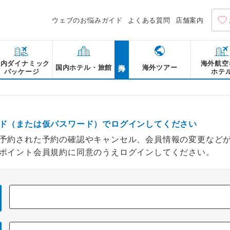
ウェブのお悩みガイド
よくある質問
店舗案内
海外
国内ダイナミック
海外航空
国内ホテル・旅館
海外ツアー
パッケージ
ホテ
ド（または仮パスワード）でログインしてください
予約された予約の確認やキャンセル、会員情報の変更など
ポイント会員規約に同意のうえログインしてください。