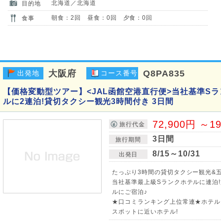
北海道／北海道
目的地
朝食：2回 昼食：0回 夕食：0回
食事
大阪府
Q8PA835
出発地
コース番号
【価格変動型ツアー】<JAL函館空港直行便>当社基準S
ルに2連泊!貸切タクシー観光3時間付き 3日間
72,900円 ～1
旅行代金
3日間
旅行期間
8/15～10/31
出発日
たっぷり3時間の貸切タクシー観光&五
当社基準最上級Sランクホテルに連泊
ルにご宿泊♪
★口コミランキング上位常連★ホテル
スポットに近いホテル!