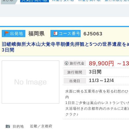
福岡県
6J5063
出発地
コース番号
旧嵯峨御所大本山大覚寺早朝優先拝観と5つの世界遺産を
3日間
89,900円 ～1
旅行代金
3日間
旅行期間
11/3～12/4
出発日
水面に映る五重塔が夜を彩る幻想のひ
内
1日目ご夕食は嵐山のレストランでいた
大浴場付きの京都市内のホテルに2連
クラク♪
近畿／京都府
目的地