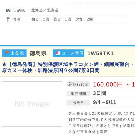
北海道／北海道
目的地
朝食：2回 昼食：1回 夕食：2回
食事
徳島県
1W59TK1
出発地
コース番号
★【徳島発着】特別保護区域キラコタン岬・細岡展望台・
原カヌー体験・釧路湿原国立公園7景3日間
160,000円 ～1
旅行代金
3日間
旅行期間
9/4～9/11
出発日
各出発日最大25名様限定!大型バスで
釧路市内の好立地で大浴場完備の人気
ご夕食は釧路川のほとりで食す炉端焼
スなど道東食材を満喫!