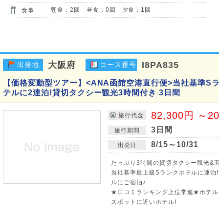
朝食：2回 昼食：0回 夕食：1回
食事
大阪府
I8PA835
出発地
コース番号
【価格変動型ツアー】<ANA函館空港直行便>当社基準S
テルに2連泊!貸切タクシー観光3時間付き 3日間
82,300円 ～2
旅行代金
3日間
旅行期間
8/15～10/31
出発日
たっぷり3時間の貸切タクシー観光&五
当社基準最上級Sランクホテルに連泊
ルにご宿泊♪
★口コミランキング上位常連★ホテル
スポットに近いホテル!