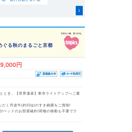
1
めぐる秋のまるごと京都
39,000円
ととき、【世界遺産】東寺ライトアップへご案
だく丹波牛(約50g)のすき鍋膳をご賞味!
泊!ベッドのお部屋確約!荷物の移動も不要でラ