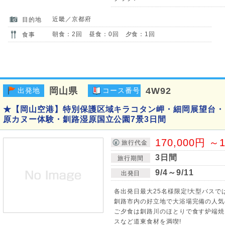
近畿／京都府
目的地
朝食：2回 昼食：0回 夕食：1回
食事
岡山県
4W92
出発地
コース番号
★【岡山空港】特別保護区域キラコタン岬・細岡展望台・
原カヌー体験・釧路湿原国立公園7景3日間
170,000円 ～1
旅行代金
3日間
旅行期間
9/4～9/11
出発日
各出発日最大25名様限定!大型バスで
釧路市内の好立地で大浴場完備の人気
ご夕食は釧路川のほとりで食す炉端焼
スなど道東食材を満喫!