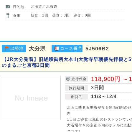
北海道／北海道
目的地
朝食：2回 昼食：0回 夕食：0回
食事
大分県
5J506B2
出発地
コース番号
【JR大分発着】旧嵯峨御所大本山大覚寺早朝優先拝観と
のまるごと京都3日間
118,900円 ～1
旅行代金
3日間
旅行期間
11/3～12/4
出発日
水面に映る五重塔が夜を彩る幻想のひ
内
1日目ご夕食は嵐山のレストランでいた
大浴場付きの京都市内のホテルに2連
クラク♪