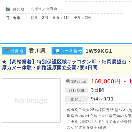
北海道／北海道
目的地
朝食：2回 昼食：1回 夕食：2回
食事
香川県
1W59KG1
出発地
コース番号
★【高松発着】特別保護区域キラコタン岬・細岡展望台・
原カヌー体験・釧路湿原国立公園7景3日間
160,000円 ～1
旅行代金
3日間
旅行期間
9/4～9/11
出発日
各出発日最大25名様限定!大型バスで
釧路市内の好立地で大浴場完備の人気
ご夕食は釧路川のほとりで食す炉端焼
スなど道東食材を満喫!