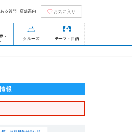
くある質問
店舗案内
お気に入り
券・
クルーズ
テーマ・目的
ル
情報
い順
旅行日数が長い順