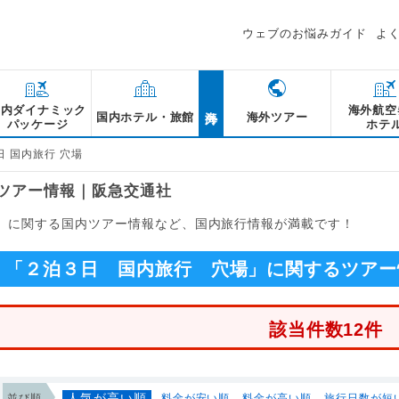
ウェブのお悩みガイド
よ
海外
国内ダイナミック
海外航空
国内ホテル・旅館
海外ツアー
パッケージ
ホテ
日 国内旅行 穴場
るツアー情報｜阪急交通社
場」に関する国内ツアー情報など、国内旅行情報が満載です！
「２泊３日 国内旅行 穴場」に関するツアー
該当件数12件
人気が高い順
並び順
料金が安い順
料金が高い順
旅行日数が短