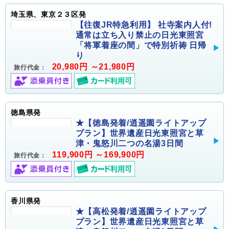
埼玉県、東京２３区発
【往復JR特急利用】 社寺案内人付!
通常は立ち入り禁止の日光東照宮
「将軍着座の間」で特別祈祷 日帰
り
20,980円 ～21,980円
旅行代金：
徳島県発
★【徳島発着/逍遥園ライトアップ
プラン】世界遺産日光東照宮と草
津・鬼怒川二つの名湯3日間
119,900円 ～169,900円
旅行代金：
香川県発
★【高松発着/逍遥園ライトアップ
プラン】世界遺産日光東照宮と草