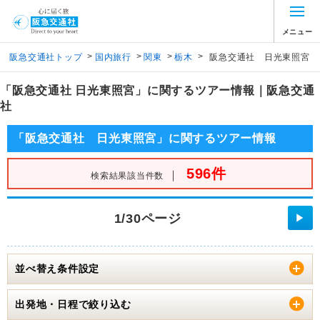
メニュー
>
>
>
>
阪急交通社トップ
国内旅行
関東
栃木
阪急交通社 日光東照宮
「阪急交通社 日光東照宮」に関するツアー情報｜阪急交通
社
「阪急交通社 日光東照宮」に関するツアー情報
596件
｜
検索結果該当件数
1/30ページ
▶
並べ替え条件設定
出発地・日程で絞り込む