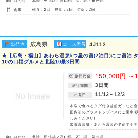
北陸・甲信越／富山県・石川県・福井県
目的地
朝食：2回 昼食：2回 夕食：2回
食事
広島県
4J112
出発地
コース番号
★【広島・福山】あわら温泉5つ星の宿(2泊目)にご宿泊 
10の口福グルメと北陸10景3日間
150,000円 ～1
旅行代金
3日間
旅行期間
11/12～12/3
出発日
本場で食べるタグ付き越前ガニなど企
国内初のグラストップバスにご乗車!
しみください!
加賀温泉郷・あわら温泉の名宿でホテ
北陸・甲信越／富山県・石川県・福井県
目的地