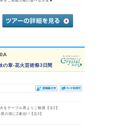
幸をご堪能!2種の選べる夕食★
10A
秋の章-花火芸術祭3日間
火をテーブル席よりご観賞【注2】
の宿に2連泊! !【注3】