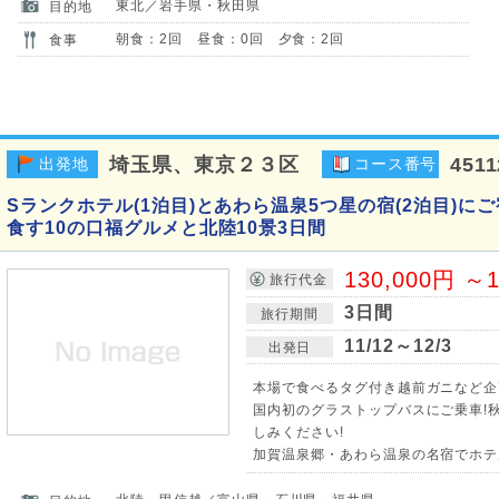
東北／岩手県・秋田県
目的地
朝食：2回 昼食：0回 夕食：2回
食事
埼玉県、東京２３区
451
出発地
コース番号
Sランクホテル(1泊目)とあわら温泉5つ星の宿(2泊目)
食す10の口福グルメと北陸10景3日間
130,000円 ～1
旅行代金
3日間
旅行期間
11/12～12/3
出発日
本場で食べるタグ付き越前ガニなど企
国内初のグラストップバスにご乗車!
しみください!
加賀温泉郷・あわら温泉の名宿でホテ