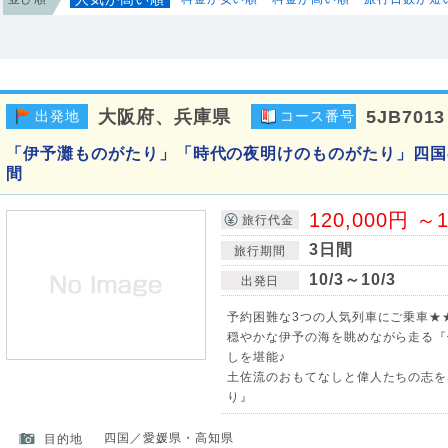
大阪府、兵庫県
5JB7013
出発地
コース番号
「伊予灘ものがたり」「時代の夜明けのものがたり」四国
間
120,000円 ～1
旅行代金
3日間
旅行期間
10/3～10/3
出発日
予約困難な3つの人気列車にご乗車★★
穏やかな伊予の海を眺めながら走る『
しを堪能♪
土佐流のおもてなしと偉人たちの志を
り』
四国／愛媛県・高知県
目的地