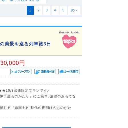
1
2
3
4
5
次へ
の美景を巡る列車旅3日
30,000円
★10/3出発限定プランです♪
伊予灘ものがたり』にご乗車♪沿線のおもてな
感じる『志国土佐 時代の夜明けのものがた