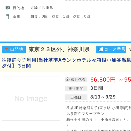
近畿／兵庫県
目的地
朝食：0回 昼食：1回 夕食：0回
食事
東京２３区外、神奈川県
出発地
コース番号
往復踊り子利用!当社基準Aランクホテル≪箱根小涌谷温泉
夕付】 3日間
66,800円 ～9
旅行代金
3日間
旅行期間
8/13～9/29
出発日
往復JR特急踊り子(東京駅-小田原駅
温泉滞在フリープラン-
箱根十七湯のうち「小涌谷温泉」と、
♪