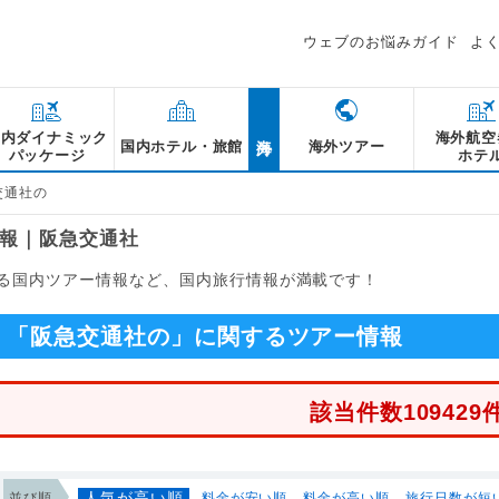
ウェブのお悩みガイド
よ
海外
国内ダイナミック
海外航空
国内ホテル・旅館
海外ツアー
パッケージ
ホテ
交通社の
報｜阪急交通社
る国内ツアー情報など、国内旅行情報が満載です！
「阪急交通社の」に関するツアー情報
該当件数109429
人気が高い順
並び順
料金が安い順
料金が高い順
旅行日数が短