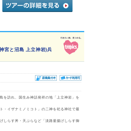
神宮と沼島 上立神岩)兵
島を訪れ、国生み神話発祥の地「上立神岩」を
ト・イザナミノミコト」の二神を祀る神社で最
げしらす丼・天ぷらなど「淡路釜揚げしらす御