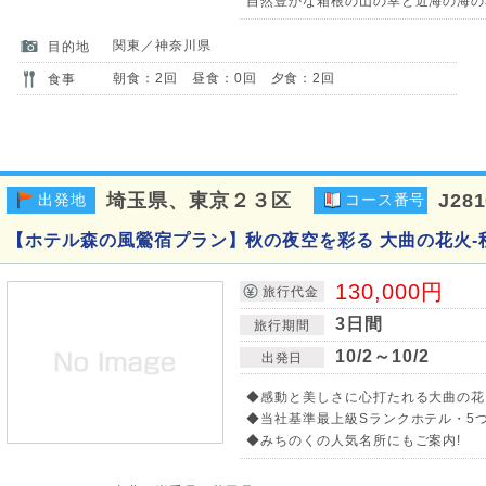
自然豊かな箱根の山の幸と近海の海の
関東／神奈川県
目的地
朝食：2回 昼食：0回 夕食：2回
食事
埼玉県、東京２３区
J28
出発地
コース番号
【ホテル森の風鶯宿プラン】秋の夜空を彩る 大曲の花火-
130,000円
旅行代金
3日間
旅行期間
10/2～10/2
出発日
◆感動と美しさに心打たれる大曲の花
◆当社基準最上級Sランクホテル・5つ星
◆みちのくの人気名所にもご案内!