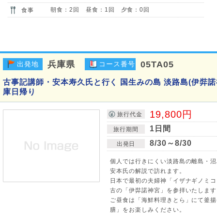
朝食：2回 昼食：1回 夕食：0回
食事
兵庫県
05TA05
出発地
コース番号
古事記講師・安本寿久氏と行く 国生みの島 淡路島(伊弉諾
庫日帰り
19,800円
旅行代金
1日間
旅行期間
8/30～8/30
出発日
個人では行きにくい淡路島の離島・沼
安本氏の解説で訪れます。
日本で最初の夫婦神「イザナギノミコ
古の「伊弉諾神宮」を参拝いたします
ご昼食は「海鮮料理きとら」にて釜揚
膳」をお楽しみください。