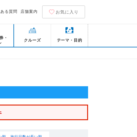
くある質問
店舗案内
お気に入り
券・
クルーズ
テーマ・目的
ル
件
い順
旅行日数が長い順