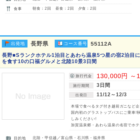
朝食：2回 昼食：2回 夕食：2回
食事
長野県
55112A
出発地
コース番号
長野■Sランクホテル1泊目とあわら温泉5つ星の宿2泊目
を食す10の口福グルメと北陸10景3日間
130,000円 ～1
旅行代金
3日間
旅行期間
11/12～12/3
出発日
本場で食べるタグ付き越前ガニなど企
国内初のグラストップバスにご乗車!
しみください!
加賀温泉郷・あわら温泉の名宿でホテ
北陸・甲信越／富山県・石川県・福井県
目的地