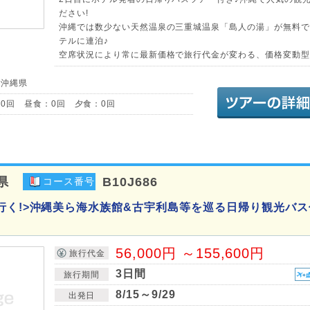
ださい!
沖縄では数少ない天然温泉の三重城温泉「島人の湯」が無料で
テルに連泊♪
空席状況により常に最新価格で旅行代金が変わる、価格変動型
／沖縄県
0回 昼食：0回 夕食：0回
県
B10J686
コース番号
行く!>沖縄美ら海水族館&古宇利島等を巡る日帰り観光バス
56,000円 ～155,600円
旅行代金
3日間
旅行期間
8/15～9/29
出発日