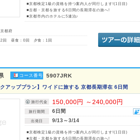
■京都検定1級の資格を持つ案内人が同行します!(1日目)
■古都・京都を旅する6日間の長期滞在の旅へ!
■京都市内のホテルに5連泊♪
／京都府
2回 昼食：0回 夕食：1回
県
5907JRK
コース番号
クアッププラン】ワイドに旅する 京都長期滞在 6日間
150,000円 ～240,000円
旅行代金
6日間
旅行期間
9/13～3/14
出発日
■京都検定1級の資格を持つ案内人が同行します!(1日目)
■古都・京都を旅する6日間の長期滞在の旅へ!