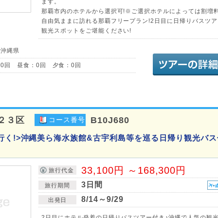
ます。
那覇市内のホテルから選択可!※ご選択ホテルによっては割増
自由気ままに訪れる那覇フリープラン!2日目に日帰りバスツア
観光スポットをご堪能ください!
／沖縄県
0回 昼食：0回 夕食：0回
２３区
B10J680
コース番号
行く!>沖縄美ら海水族館&古宇利島等を巡る日帰り観光バス
33,100円 ～168,300円
旅行代金
3日間
旅行期間
8/14～9/29
出発日
2日目にホテル発着の日帰りバスツアー付き♪沖縄で人気の観