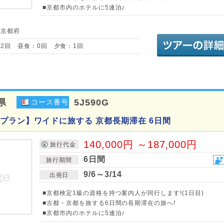
■京都市内のホテルに5連泊♪
／京都府
2回 昼食：0回 夕食：1回
県
5J590G
コース番号
プラン】ワイドに旅する 京都長期滞在 6日間
140,000円 ～187,000円
旅行代金
6日間
旅行期間
9/6～3/14
出発日
■京都検定1級の資格を持つ案内人が同行します!(1日目)
■古都・京都を旅する6日間の長期滞在の旅へ!
■京都市内のホテルに5連泊♪