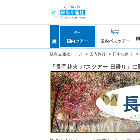
国内
国内ツアー
国内バスツアー
>
>
>
阪急交通社トップ
国内旅行
日本の祭り
「長岡花火 バスツアー 日帰り」