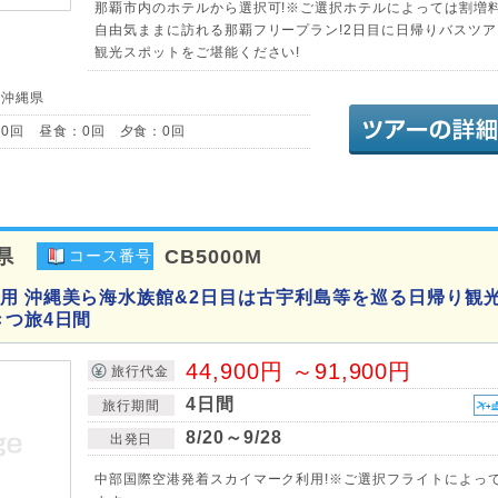
那覇市内のホテルから選択可!※ご選択ホテルによっては割増
自由気ままに訪れる那覇フリープラン!2日目に日帰りバスツア
観光スポットをご堪能ください!
／沖縄県
0回 昼食：0回 夕食：0回
県
CB5000M
コース番号
用 沖縄美ら海水族館&2日目は古宇利島等を巡る日帰り観
きつ旅4日間
44,900円 ～91,900円
旅行代金
4日間
旅行期間
8/20～9/28
出発日
中部国際空港発着スカイマーク利用!※ご選択フライトによっ