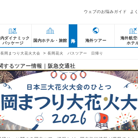
ウェブのお悩みガイド
よ
海外
国内ダイナミック
海外航空
国内ホテル・旅館
海外ツアー
パッケージ
ホテ
>
長岡まつり大花火大会
長岡花火 バスツアー 日帰り
に関するツアー情報｜阪急交通社