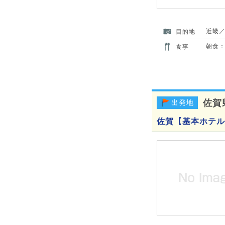
近畿
目的地
朝食：
食事
佐賀
出発地
佐賀【基本ホテル