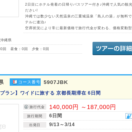
2日目にホテル発着の日帰りバスツアー付き♪沖縄で人気の観
ださい!
沖縄では数少ない天然温泉の三重城温泉「島人の湯」が無料で
テルに連泊♪
空席状況により常に最新価格で旅行代金が変わる、価格変動型
／沖縄県
0回 昼食：0回 夕食：0回
県
5907JBK
コース番号
プラン】ワイドに旅する 京都長期滞在 6日間
140,000円 ～187,000円
旅行代金
6日間
旅行期間
9/13～3/14
出発日