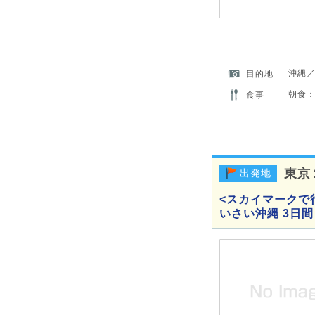
沖縄
目的地
朝食：
食事
東京
出発地
<スカイマークで
いさい沖縄 3日間