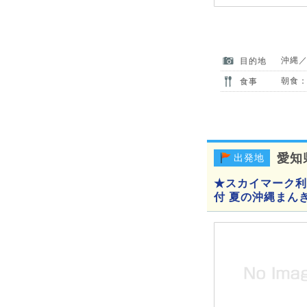
沖縄
目的地
朝食：
食事
愛知
出発地
★スカイマーク利
付 夏の沖縄まん