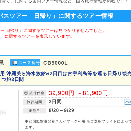
 日帰り」に関する国内ツアー情報など、国内旅行情報が満載です！
バスツアー 日帰り」に関するツアー情報
アー 日帰り」に関するツアーは見つかりませんでした。
り」に関するツアーを表示しています。
県
CB5000L
コース番号
用 沖縄美ら海水族館&2日目は古宇利島等を巡る日帰り観
きつ旅3日間
39,900円 ～81,900円
旅行代金
3日間
旅行期間
8/20～9/29
出発日
中部国際空港発着スカイマーク利用!※ご選択フライトによっ
ます。