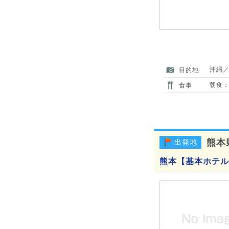
沖縄
目的地
朝食：
食事
熊本
出発地
熊本【基本ホテル