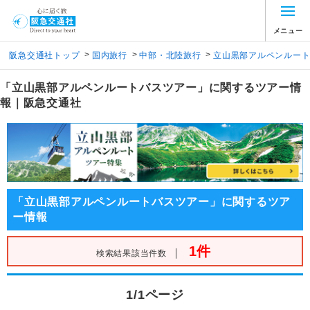
メニュー
>
>
>
阪急交通社トップ
国内旅行
中部・北陸旅行
立山黒部アルペンルー
「立山黒部アルペンルートバスツアー」に関するツアー情
報｜阪急交通社
「立山黒部アルペンルートバスツアー」に関するツア
ー情報
1件
｜
検索結果該当件数
1/1ページ