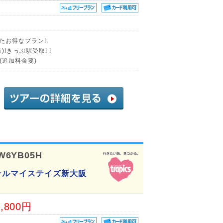
たお得なプラン!
!きっぷ駅受取! !
(追加料金要)
W6YB05H
テルマイステイズ新大阪
3,800円