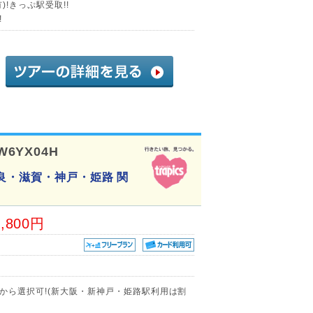
!きっぷ駅受取!!
!
W6YX04H
良・滋賀・神戸・姫路 関
4,800円
から選択可!(新大阪・新神戸・姫路駅利用は割