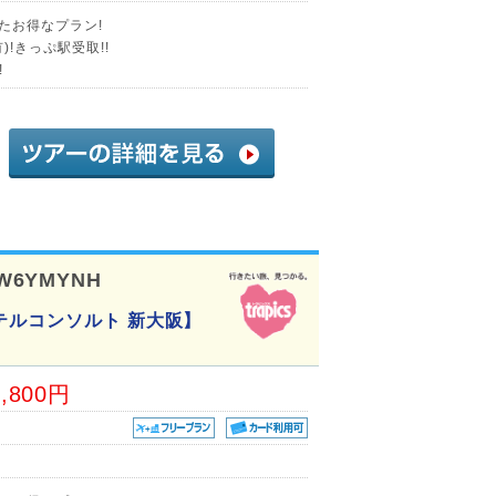
たお得なプラン!
!きっぷ駅受取!!
!
W6YMYNH
テルコンソルト 新大阪】
8,800円