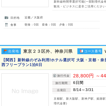
新幹線時間帯選択可能(一部割増代金有)
観光・ビジネスに是非ご活用ください
近畿／大阪府
目的地
朝食：0回 昼食：0回 夕食：0回
食事
東京２３区外、神奈川県
出発地
コース番号
【関西】新幹線のぞみ利用!ホテル選択可 大阪・京都・奈
西フリープラン1泊6日
28,800円 ～4
旅行代金
6日間
旅行期間
8/14～3/31
出発日
京都駅、新大阪駅、新神戸駅、姫路駅
増代金要)