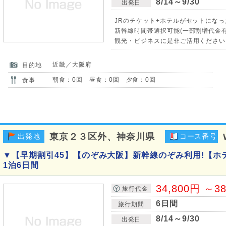
8/14～9/30
出発日
JRのチケット+ホテルがセットになっ
新幹線時間帯選択可能(一部割増代金有)
観光・ビジネスに是非ご活用ください
近畿／大阪府
目的地
朝食：0回 昼食：0回 夕食：0回
食事
東京２３区外、神奈川県
出発地
コース番号
▼【早期割引45】【のぞみ大阪】新幹線のぞみ利用!【ホ
1泊6日間
34,800円 ～3
旅行代金
6日間
旅行期間
8/14～9/30
出発日