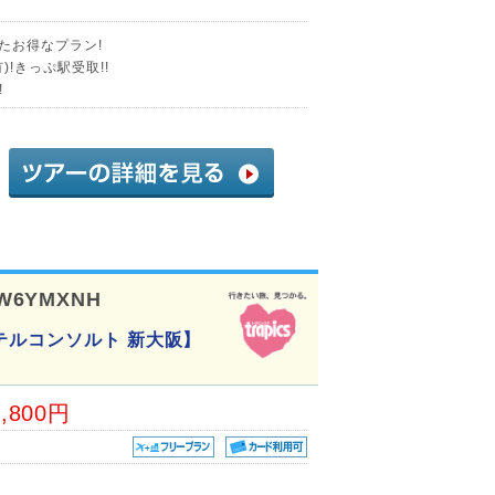
たお得なプラン!
!きっぷ駅受取!!
!
W6YMXNH
テルコンソルト 新大阪】
8,800円