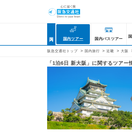
国内
国内ツアー
国内バスツアー
>
>
>
阪急交通社トップ
国内旅行
近畿
大阪
「1泊6日 新大阪」に関するツアー