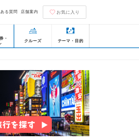
くある質問
店舗案内
お気に入り
券・
クルーズ
テーマ・目的
ル