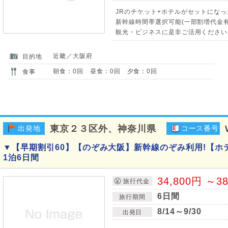
JRのチケット+ホテルがセットになっ
新幹線時間帯選択可能(一部割増代金有)
観光・ビジネスに是非ご活用ください
近畿／大阪府
目的地
朝食：0回 昼食：0回 夕食：0回
食事
東京２３区外、神奈川県
出発地
コース番号
▼【早期割引60】【のぞみ大阪】新幹線のぞみ利用!【ホ
1泊6日間
34,800円 ～3
旅行代金
6日間
旅行期間
8/14～9/30
出発日