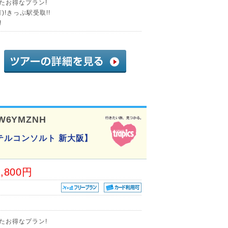
たお得なプラン!
!きっぷ駅受取!!
!
W6YMZNH
テルコンソルト 新大阪】
8,800円
たお得なプラン!