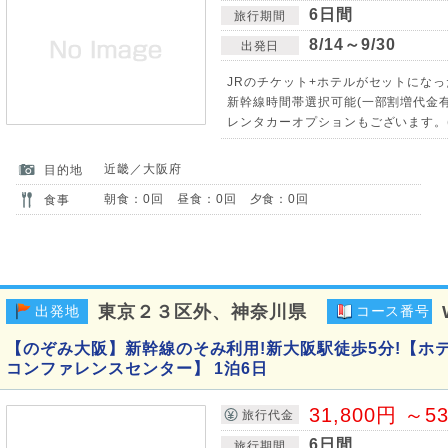
6日間
旅行期間
8/14～9/30
出発日
JRのチケット+ホテルがセットになっ
新幹線時間帯選択可能(一部割増代金有)
レンタカーオプションもございます。
近畿／大阪府
目的地
朝食：0回 昼食：0回 夕食：0回
食事
東京２３区外、神奈川県
出発地
コース番号
【のぞみ大阪】新幹線のそみ利用!新大阪駅徒歩5分!【ホ
コンファレンスセンター】 1泊6日
31,800円 ～5
旅行代金
6日間
旅行期間