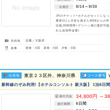
8/14～9/30
出発日
JRのチケット+ホテルがセットになっ
乗車日1ヵ月前を過ぎたWEBからの申
往復JR時間帯+グリーン車の選択可
れも追加料金要)
近畿／大阪府
目的地
朝食：0回 昼食：0回 夕食：0回
食事
東京２３区外、神奈川県
出発地
コース番号
新幹線のぞみ利用!【ホテルコンソルト 新大阪】 1泊6日
34,800円 ～3
旅行代金
6日間
旅行期間