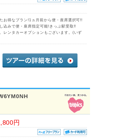
たお得なプラン!1ヵ月前から便・座席選択可!!
し込みで便・座席指定可能!きっぷ駅受取!!
能。レンタカーオプションもございます。(いず
W6YM0NH
間
8,800円