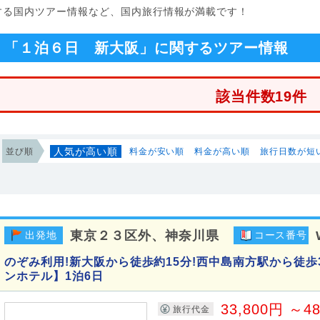
関する国内ツアー情報など、国内旅行情報が満載です！
「１泊６日 新大阪」に関するツアー情報
該当件数19件
人気が高い順
並び順
料金が安い順
料金が高い順
旅行日数が短
東京２３区外、神奈川県
出発地
コース番号
のぞみ利用!新大阪から徒歩約15分!西中島南方駅から徒歩
ンホテル】1泊6日
33,800円 ～4
旅行代金