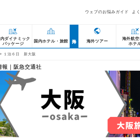
ウェブのお悩みガイド
よ
海外
国内ダイナミック
海外航空
国内ホテル・旅館
海外ツアー
パッケージ
ホテ
>
１泊６日 新大阪
情報｜阪急交通社