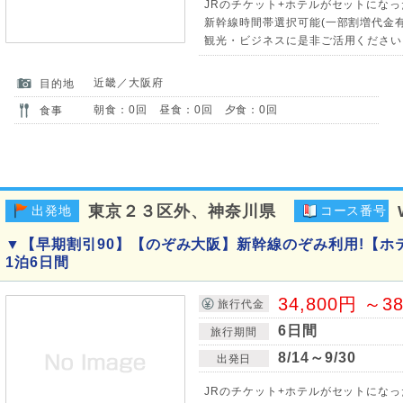
JRのチケット+ホテルがセットになっ
新幹線時間帯選択可能(一部割増代金有)
観光・ビジネスに是非ご活用ください
近畿／大阪府
目的地
朝食：0回 昼食：0回 夕食：0回
食事
東京２３区外、神奈川県
出発地
コース番号
▼【早期割引90】【のぞみ大阪】新幹線のぞみ利用!【ホ
1泊6日間
34,800円 ～3
旅行代金
6日間
旅行期間
8/14～9/30
出発日
JRのチケット+ホテルがセットになっ