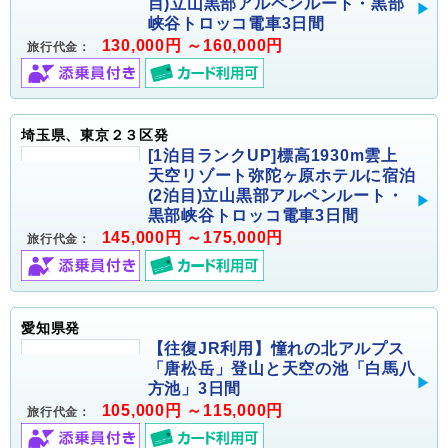
目)立山黒部アルペンルート・黒部
峡谷トロッコ電車3日間
130,000円 ～160,000円
旅行代金：
埼玉県、東京２３区発
[1泊目ランクUP]標高1930m雲上
天空リゾート弥陀ヶ原ホテルに宿泊
(2泊目)立山黒部アルペンルート・
黒部峡谷トロッコ電車3日間
145,000円 ～175,000円
旅行代金：
愛知県発
【往復JR利用】憧れの北アルプス
「唐松岳」登山と天空の池「白馬八
方池」3日間
105,000円 ～115,000円
旅行代金：