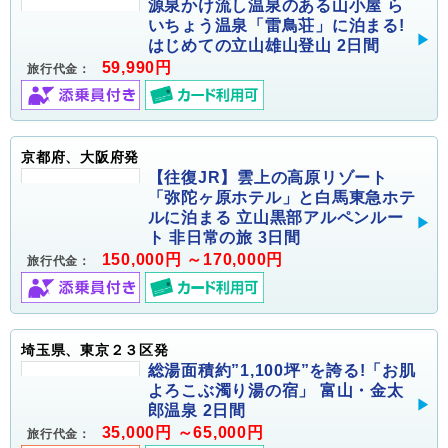
源泉かけ流し温泉のある山小屋 ら
いちょう温泉「雷鳥荘」に泊まる!
はじめての立山雄山登山 2日間
59,990円
旅行代金：
京都府、大阪府発
【往復JR】雲上の高原リゾート
「弥陀ヶ原ホテル」と白馬東急ホテ
ルに泊まる 立山黒部アルペンルー
ト 非日常の旅 3日間
150,000円 ～170,000円
旅行代金：
埼玉県、東京２３区発
総湯面積約”1,100坪”を誇る!「お肌
よろこぶ濁り湯の宿」 富山・金太
郎温泉 2日間
35,000円 ～65,000円
旅行代金：