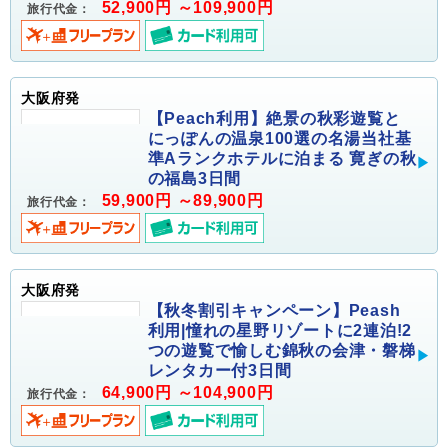
52,900円 ～109,900円
旅行代金：
大阪府発
【Peach利用】絶景の秋彩遊覧と
にっぽんの温泉100選の名湯当社基
準Aランクホテルに泊まる 寛ぎの秋
の福島3日間
59,900円 ～89,900円
旅行代金：
大阪府発
【秋冬割引キャンペーン】Peash
利用|憧れの星野リゾートに2連泊!2
つの遊覧で愉しむ錦秋の会津・磐梯
レンタカー付3日間
64,900円 ～104,900円
旅行代金：