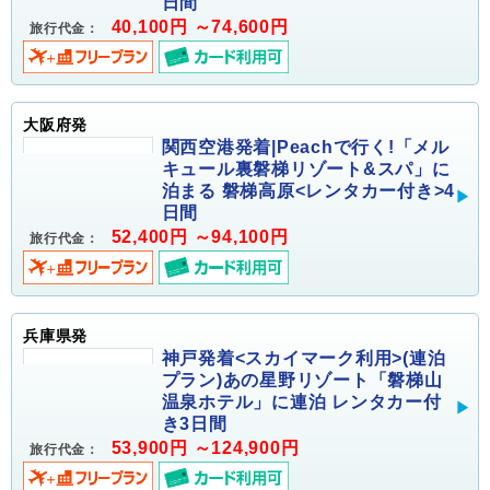
日間
40,100円 ～74,600円
旅行代金：
大阪府発
関西空港発着|Peachで行く!「メル
キュール裏磐梯リゾート&スパ」に
泊まる 磐梯高原<レンタカー付き>4
日間
52,400円 ～94,100円
旅行代金：
兵庫県発
神戸発着<スカイマーク利用>(連泊
プラン)あの星野リゾート「磐梯山
温泉ホテル」に連泊 レンタカー付
き3日間
53,900円 ～124,900円
旅行代金：