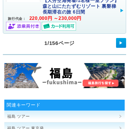
【大分空港発着/1名様一室プラン】
森と山にたたずむリゾート 裏磐梯
長期滞在の旅 6日間
220,000円 ～230,000円
旅行代金：
1/156ページ
▶
関連キーワード
福島 ツアー
福島 ツアー 東京発