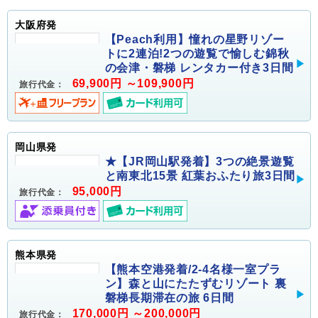
大阪府発
【Peach利用】憧れの星野リゾー
トに2連泊!2つの遊覧で愉しむ錦秋
の会津・磐梯 レンタカー付き3日間
69,900円 ～109,900円
旅行代金：
岡山県発
★【JR岡山駅発着】3つの絶景遊覧
と南東北15景 紅葉おふたり旅3日間
95,000円
旅行代金：
熊本県発
【熊本空港発着/2-4名様一室プラ
ン】森と山にたたずむリゾート 裏
磐梯長期滞在の旅 6日間
170,000円 ～200,000円
旅行代金：