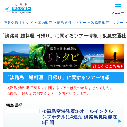
メニュー
>
>
>
阪急交通社トップ
国内旅行
離島旅行・ツアー
淡路島旅行・ツアー
「淡路島 鱧料理 日帰り」に関するツアー情報｜阪急交通社
「淡路島 鱧料理 日帰り」に関するツアー情報
「淡路島 鱧料理 日帰り」に関するツアーは見つかりませんでした。
「淡路島 日帰り」に関するツアーを表示しています。
福島県発
≪福島空港発着≫オールインクルー
シブホテルに4連泊 淡路島長期滞在
5日間