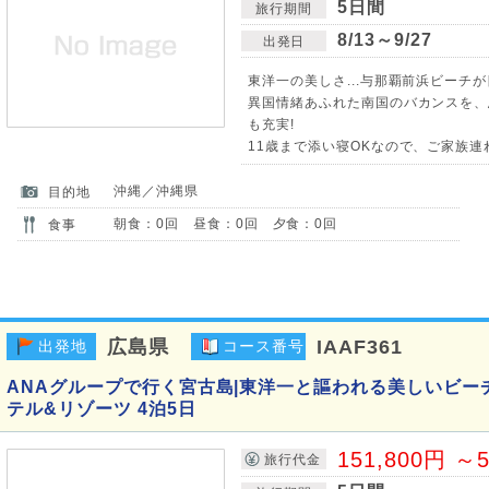
5日間
旅行期間
8/13～9/27
出発日
東洋一の美しさ...与那覇前浜ビーチ
異国情緒あふれた南国のバカンスを、
も充実!
11歳まで添い寝OKなので、ご家族連
沖縄／沖縄県
目的地
朝食：0回 昼食：0回 夕食：0回
食事
広島県
IAAF361
出発地
コース番号
ANAグループで行く宮古島|東洋一と謳われる美しいビー
テル&リゾーツ 4泊5日
151,800円 ～5
旅行代金