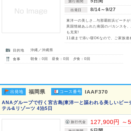
5日間
旅行期間
8/14～9/27
出発日
東洋一の美しさ...与那覇前浜ビーチ
異国情緒あふれた南国のバカンスを、
も充実!
11歳まで添い寝OKなので、ご家族連
沖縄／沖縄県
目的地
朝食：0回 昼食：0回 夕食：0回
食事
福岡県
IAAF370
出発地
コース番号
ANAグループで行く宮古島|東洋一と謳われる美しいビー
テル&リゾーツ 4泊5日
127,900円 ～5
旅行代金
5日間
旅行期間