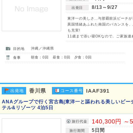
8/13～9/27
出発日
東洋一の美しさ...与那覇前浜ビーチ
異国情緒あふれた南国のバカンスを、
も充実!
11歳まで添い寝OKなので、ご家族連
沖縄／沖縄県
目的地
朝食：0回 昼食：0回 夕食：0回
食事
香川県
IAAF391
出発地
コース番号
ANAグループで行く宮古島|東洋一と謳われる美しいビー
テル&リゾーツ 4泊5日
140,300円 ～5
旅行代金
5日間
旅行期間