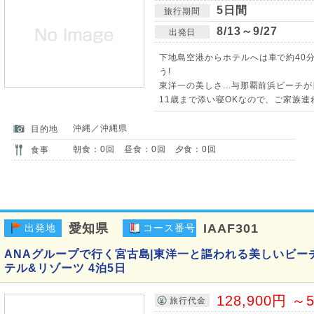
5日間
旅行期間
8/13～9/27
出発日
下地島空港からホテルへは車で約40
う!
東洋一の美しさ...与那覇前浜ビーチ
11歳まで添い寝OKなので、ご家族連
沖縄／沖縄県
目的地
朝食：0回 昼食：0回 夕食：0回
食事
愛知県
IAAF301
出発地
コース番号
ANAグループで行く宮古島|東洋一と謳われる美しいビー
テル&リゾーツ 4泊5日
128,900円 ～5
旅行代金