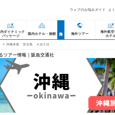
ウェブのお悩みガイド
よ
海外
国内ダイナミック
海外航空
国内ホテル・旅館
海外ツアー
パッケージ
ホテ
>
島
沖縄本島 宮古島 ４泊５日
するツアー情報｜阪急交通社