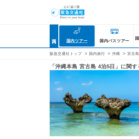
国内
国内ツアー
国内バスツアー
>
>
>
阪急交通社トップ
国内旅行
沖縄
宮古
「沖縄本島 宮古島 4泊5日」に関