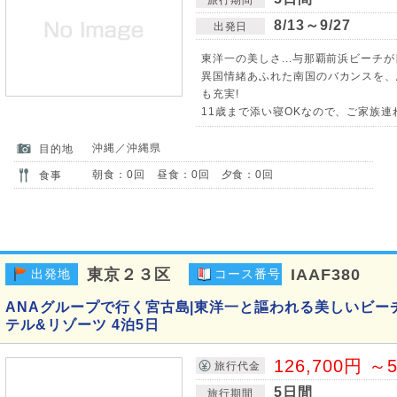
8/13～9/27
出発日
東洋一の美しさ...与那覇前浜ビーチ
異国情緒あふれた南国のバカンスを、
も充実!
11歳まで添い寝OKなので、ご家族連
沖縄／沖縄県
目的地
朝食：0回 昼食：0回 夕食：0回
食事
東京２３区
IAAF380
出発地
コース番号
ANAグループで行く宮古島|東洋一と謳われる美しいビー
テル&リゾーツ 4泊5日
126,700円 ～5
旅行代金
5日間
旅行期間