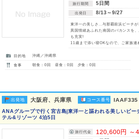
5日間
旅行期間
8/13～9/27
出発日
東洋一の美しさ...与那覇前浜ビーチ
異国情緒あふれた南国のバカンスを、
も充実!
11歳まで添い寝OKなので、ご家族連
沖縄／沖縄県
目的地
朝食：0回 昼食：0回 夕食：0回
食事
大阪府、兵庫県
IAAF335
出発地
コース番号
ANAグループで行く宮古島|東洋一と謳われる美しいビー
テル&リゾーツ 4泊5日
120,600円 ～4
旅行代金