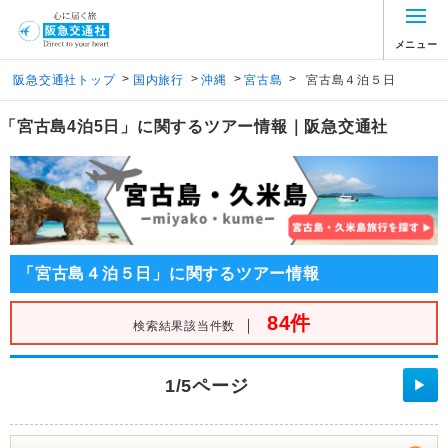
メニュー
>
>
>
>
阪急交通社トップ
国内旅行
沖縄
宮古島
宮古島４泊５日
「宮古島4泊5日」に関するツアー情報｜阪急交通社
「宮古島４泊５日」に関するツアー情報
84件
｜
検索結果該当件数
1/5ページ
▶