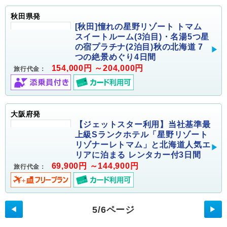
秋田県発
[秋田]憧れの星野リゾート トマム
スイートルーム(3泊目)・名湯5つ星
の宿プラチナ(2泊目)秋の北海道 7
つの絶景めぐり4日間
154,000円 ～204,000円
旅行代金：
大阪府発
【ジェットスター利用】当社基準最
上級Sランクホテル「星野リゾート
リゾナーレトマム」と北海道人気エ
リアに泊まる レンタカー付3日間
69,900円 ～144,900円
旅行代金：
5/6ページ
◀
▶