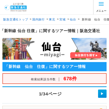
メニュー
>
>
>
>
>
阪急交通社トップ
国内旅行
東北
宮城
仙台
新幹線 仙台 往
「新幹線 仙台 往復」に関するツアー情報｜阪急交通社
「新幹線 仙台 往復」に関するツアー情報
678件
｜
検索結果該当件数
1/34ページ
▶