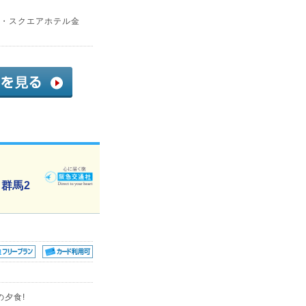
ザ・スクエアホテル金
群馬2
の夕食!