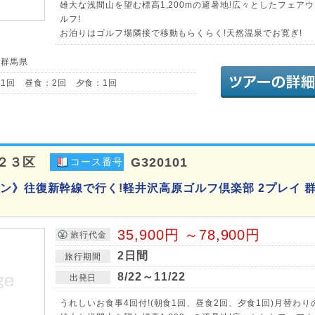
雄大な浅間山を望む標高1,200mの避暑地!広々としたフェア
ルフ!
お泊りはゴルフ場隣接で移動もらくらく!天然温泉でお寛ぎ!
／群馬県
1回 昼食：2回 夕食：1回
２３区
G320101
コース番号
ン》往復新幹線で行く!軽井沢高原ゴルフ倶楽部 2プレイ 群
35,900円 ～78,900円
旅行代金
2日間
旅行期間
8/22～11/22
出発日
うれしいお食事4回付!(朝食1回、昼食2回、夕食1回)月替わり