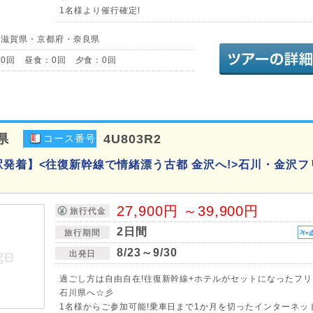
1名様より催行確定!
／滋賀県・京都府・奈良県
0回 昼食：0回 夕食：0回
県
4U803R2
コース番号
駅発着】<往復新幹線で情緒漂う古都 金沢へ!>石川・金沢フ
27,900円 ～39,900円
旅行代金
2日間
旅行期間
8/23～9/30
出発日
過ごし方は自由自在!往復新幹線+ホテルがセットになったフ
石川県へ☆彡
1名様からご参加可能!乗車日まで1か月を切ったインターネッ