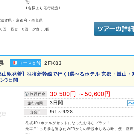
取!
1名様より催行確定!
／滋賀県・京都府・奈良県
0回 昼食：0回 夕食：0回
県
2FK03
コース番号
福山駅発着】往復新幹線で行く!選べるホテル 京都・嵐山・
ン3日間
30,500円 ～50,600円
旅行代金
3日間
旅行期間
9/1～9/28
出発日
往復JR+ホテルがセットになったお得なプラン!!
乗車日1ヵ月前を過ぎたWEBからの新規申し込み時、便・座席