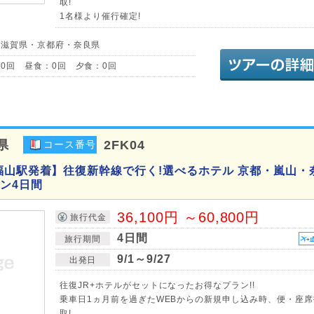
取!
1名様より催行確定!
／滋賀県・京都府・奈良県
0回 昼食：0回 夕食：0回
県
2FK04
コース番号
福山駅発着】往復新幹線で行く!選べるホテル 京都・嵐山・
ン4日間
36,100円 ～60,800円
旅行代金
4日間
旅行期間
9/1～9/27
出発日
往復JR+ホテルがセットになったお得なプラン!!
乗車日1ヵ月前を過ぎたWEBからの新規申し込み時、便・座席
取!