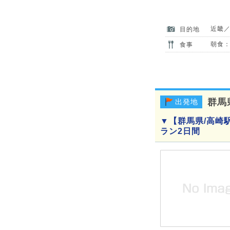
近畿
目的地
朝食：
食事
群馬
出発地
▼【群馬県/高崎
ラン2日間