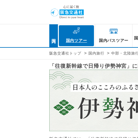
国内
国内ツアー
国内バスツアー
>
>
阪急交通社トップ
国内旅行
中部・北陸旅
「往復新幹線で日帰り伊勢神宮」に