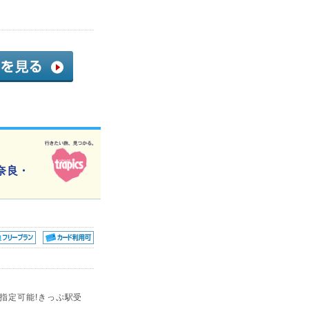
奈良・
指定可能!きっぷ駅受