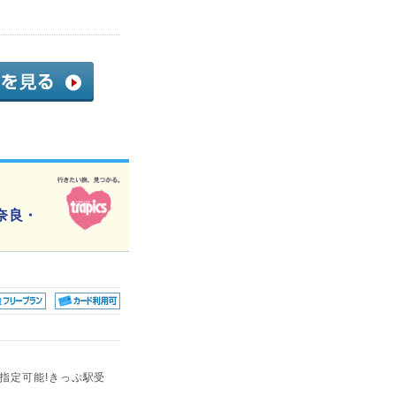
奈良・
指定可能!きっぷ駅受