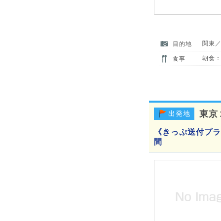
関東
目的地
朝食：
食事
東京
出発地
《きっぷ送付プラ
間