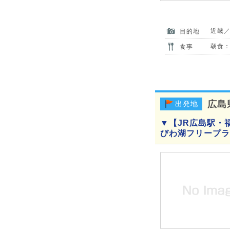
近畿
目的地
朝食：
食事
広島
出発地
▼【JR広島駅・
びわ湖フリープラ