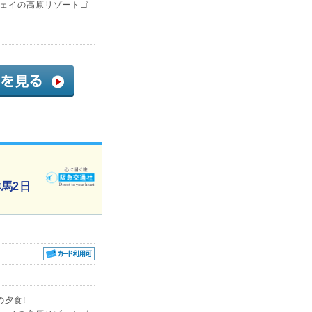
ウェイの高原リゾートゴ
馬2日
の夕食!