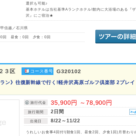
選択も可能♪
基本ホテルは当社基準Aランクホテル!館内に大浴場のある『
沢』にご宿泊★
・甲信越／石川県
0回 昼食：0回 夕食：0回
２３区
G320102
コース番号
ラン》往復新幹線で行く!軽井沢高原ゴルフ倶楽部 2プレイ 
35,900円 ～78,900円
旅行代金
2日間
旅行期間
8/22～11/22
出発日
うれしいお食事4回付!(朝食1回、昼食2回、夕食1回)月替わり