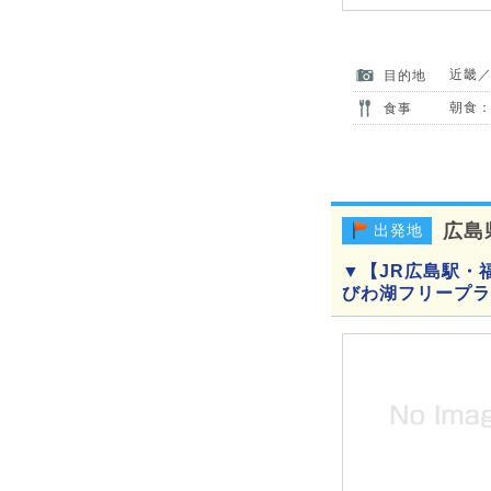
近畿
目的地
朝食：
食事
広島
出発地
▼【JR広島駅・
びわ湖フリープラ