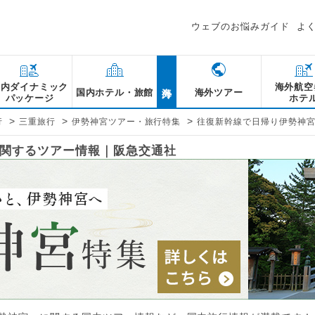
ウェブのお悩みガイド
よ
海外
国内ダイナミック
海外航空
国内ホテル・旅館
海外ツアー
パッケージ
ホテ
>
>
>
行
三重旅行
伊勢神宮ツアー・旅行特集
往復新幹線で日帰り伊勢神
関するツアー情報｜阪急交通社