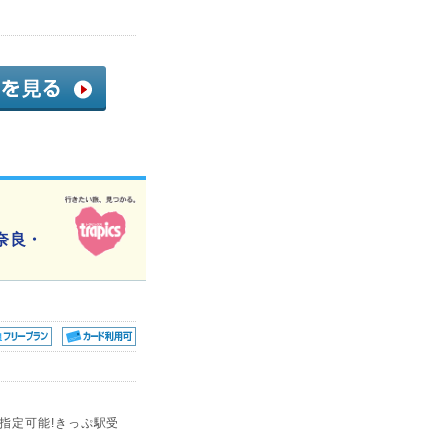
奈良・
指定可能!きっぷ駅受