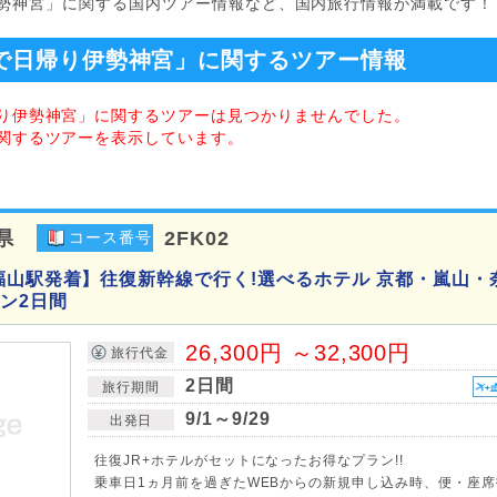
勢神宮」に関する国内ツアー情報など、国内旅行情報が満載です！
で日帰り伊勢神宮」に関するツアー情報
り伊勢神宮」に関するツアーは見つかりませんでした。
関するツアーを表示しています。
県
2FK02
コース番号
福山駅発着】往復新幹線で行く!選べるホテル 京都・嵐山・
ン2日間
26,300円 ～32,300円
旅行代金
2日間
旅行期間
9/1～9/29
出発日
往復JR+ホテルがセットになったお得なプラン!!
乗車日1ヵ月前を過ぎたWEBからの新規申し込み時、便・座席