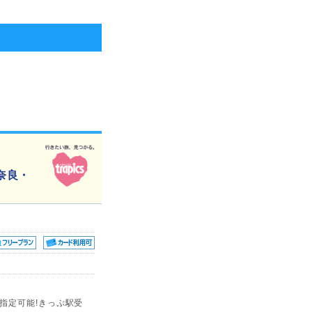
奈良・
指定可能!きっぷ駅受