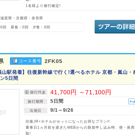
1名様より催行確定!
／滋賀県・京都府・奈良県
0回 昼食：0回 夕食：0回
県
2FK05
コース番号
福山駅発着】往復新幹線で行く!選べるホテル 京都・嵐山・
ン5日間
41,700円 ～71,100円
旅行代金
5日間
旅行期間
9/1～9/26
出発日
往復JR+ホテルがセットになったお得なプラン!!
乗車日1ヵ月前を過ぎたWEBからの新規申し込み時、便・座席
取!