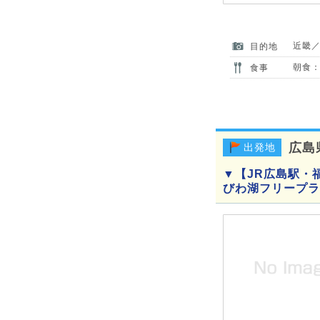
近畿
目的地
朝食：
食事
広島
出発地
▼【JR広島駅・
びわ湖フリープラ