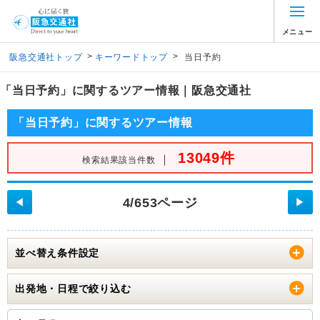
メニュー
>
>
阪急交通社トップ
キーワードトップ
当日予約
「当日予約」に関するツアー情報｜阪急交通社
「当日予約」に関するツアー情報
13049件
｜
検索結果該当件数
4/653ページ
◀
▶
並べ替え条件設定
出発地・日程で絞り込む