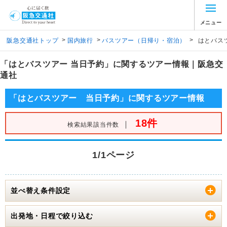
メニュー
>
>
>
阪急交通社トップ
国内旅行
バスツアー（日帰り・宿泊）
はとバス
「はとバスツアー 当日予約」に関するツアー情報｜阪急交
通社
「はとバスツアー 当日予約」に関するツアー情報
18件
｜
検索結果該当件数
1/1ページ
並べ替え条件設定
出発地・日程で絞り込む