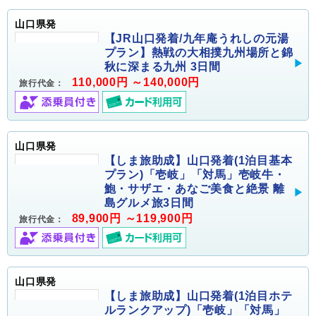
山口県発
【JR山口発着/九年庵うれしの元湯
プラン】熱戦の大相撲九州場所と錦
秋に深まる九州 3日間
110,000円 ～140,000円
旅行代金：
山口県発
【しま旅助成】山口発着(1泊目基本
プラン)「壱岐」「対馬」壱岐牛・
鮑・サザエ・あなご美食と絶景 離
島グルメ旅3日間
89,900円 ～119,900円
旅行代金：
山口県発
【しま旅助成】山口発着(1泊目ホテ
ルランクアップ)「壱岐」「対馬」