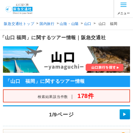
メニュー
>
>
>
>
阪急交通社トップ
国内旅行
山陰・山陽
山口
山口 福岡
「山口 福岡」に関するツアー情報｜阪急交通社
「山口 福岡」に関するツアー情報
178件
｜
検索結果該当件数
1/9ページ
▶