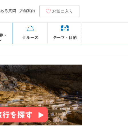
くある質問
店舗案内
お気に入り
券・
クルーズ
テーマ・目的
ル