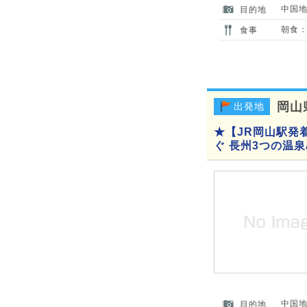
中国
目的地
朝食：
食事
岡山
出発地
★【JR岡山駅発
ぐ 長州3つの温
中国
目的地