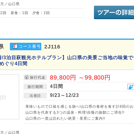
地方／山口県
2回 昼食：1回 夕食：2回
県
2J116
コース番号
着/3泊目萩観光ホテルプラン】山口県の美景ご当地の味覚で
泉めぐり4日間
89,800円 ～99,800円
旅行代金
4日間
旅行期間
9/23～12/23
出発日
美味いもので口福を感じる旅へ!山口県の食材を食す計8回のお食
山口県を代表する3つの温泉・料理!自慢の旅館にご滞在!!
山口県の一度は訪れたい絶景・美景にご案内!!
地方／山口県