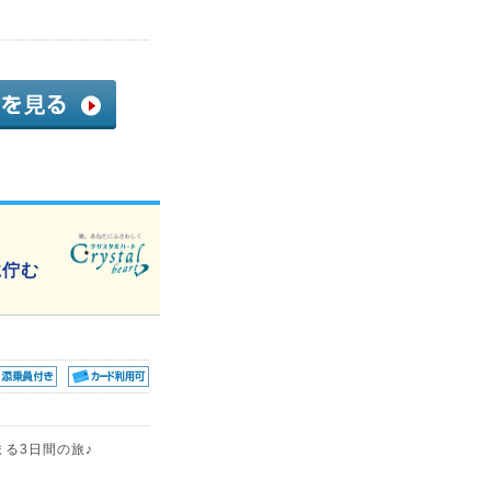
に佇む
まる3日間の旅♪