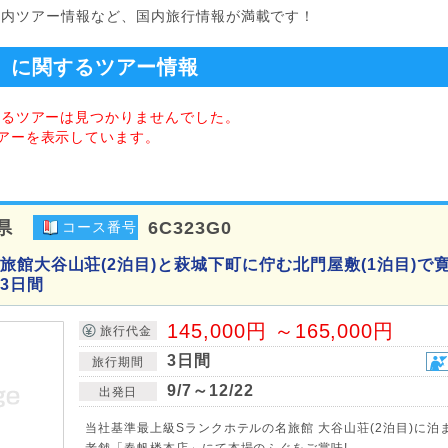
国内ツアー情報など、国内旅行情報が満載です！
」に関するツアー情報
するツアーは見つかりませんでした。
アーを表示しています。
県
6C323G0
コース番号
旅館大谷山荘(2泊目)と萩城下町に佇む北門屋敷(1泊目)で寛
3日間
145,000円 ～165,000円
旅行代金
3日間
旅行期間
9/7～12/22
出発日
当社基準最上級Sランクホテルの名旅館 大谷山荘(2泊目)に泊
老舗「春帆楼本店」にて本場のふぐをご賞味!