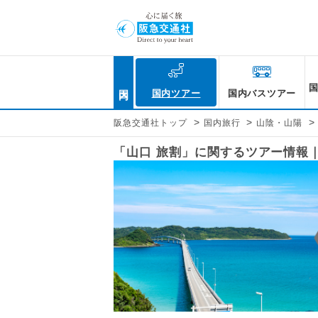
国内
国内ツアー
国内バスツアー
>
>
>
阪急交通社トップ
国内旅行
山陰・山陽
「山口 旅割」に関するツアー情報