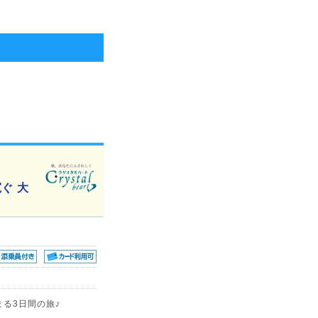
ぐ 大
まる3日間の旅♪