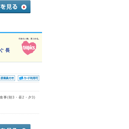
ぐ 長
事(朝3・昼2・夕3)