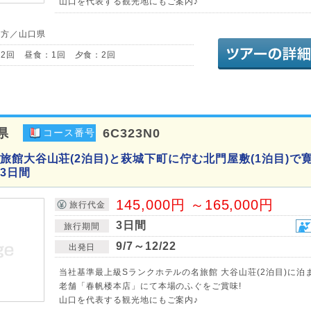
山口を代表する観光地にもご案内♪
地方／山口県
2回 昼食：1回 夕食：2回
県
6C323N0
コース番号
旅館大谷山荘(2泊目)と萩城下町に佇む北門屋敷(1泊目)で寛
3日間
145,000円 ～165,000円
旅行代金
3日間
旅行期間
9/7～12/22
出発日
当社基準最上級Sランクホテルの名旅館 大谷山荘(2泊目)に泊
老舗「春帆楼本店」にて本場のふぐをご賞味!
山口を代表する観光地にもご案内♪