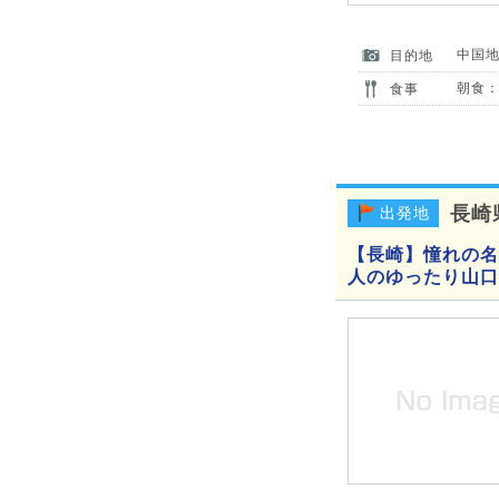
中国
目的地
朝食：
食事
長崎
出発地
【長崎】憧れの名
人のゆったり山口