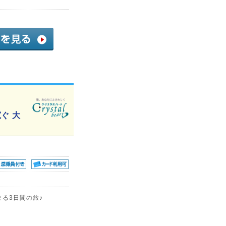
ぐ 大
まる3日間の旅♪