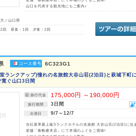
山口を代表する観光地にもご案内♪
地方／山口県
2回 昼食：1回 夕食：2回
県
6C323G1
コース番号
客室ランクアップ)憧れの名旅館大谷山荘(2泊目)と萩城下町
で寛ぐ山口3日間
175,000円 ～190,000円
旅行代金
3日間
旅行期間
9/7～12/7
出発日
当社基準最上級Sランクホテルの名旅館 大谷山荘(2泊目)に泊
老舗「春帆楼本店」にて本場のふぐをご賞味!