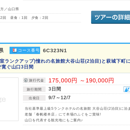
地方／山口県
2回 昼食：1回 夕食：2回
県
6C323N1
コース番号
客室ランクアップ)憧れの名旅館大谷山荘(2泊目)と萩城下町
で寛ぐ山口3日間
175,000円 ～190,000円
旅行代金
3日間
旅行期間
9/7～12/7
出発日
当社基準最上級Sランクホテルの名旅館 大谷山荘(2泊目)に泊
老舗「春帆楼本店」にて本場のふぐをご賞味!
山口を代表する観光地にもご案内♪