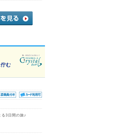
に佇む
まる3日間の旅♪