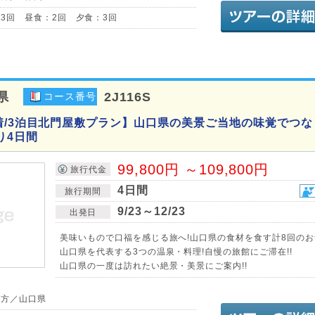
3回 昼食：2回 夕食：3回
県
2J116S
コース番号
着/3泊目北門屋敷プラン】山口県の美景ご当地の味覚でつな
り4日間
99,800円 ～109,800円
旅行代金
4日間
旅行期間
9/23～12/23
出発日
美味いもので口福を感じる旅へ!山口県の食材を食す計8回のお食
山口県を代表する3つの温泉・料理!自慢の旅館にご滞在!!
山口県の一度は訪れたい絶景・美景にご案内!!
地方／山口県