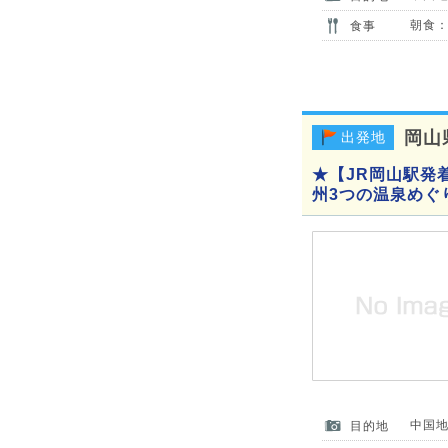
朝食：
食事
岡山
出発地
★【JR岡山駅発
州3つの温泉めぐ
中国
目的地