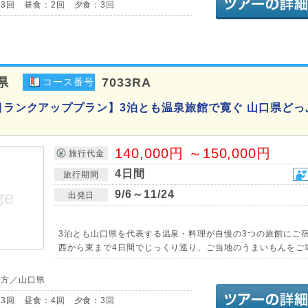
3回 昼食：2回 夕食：3回
県
7033RA
コース番号
泊目ランクアッププラン】3泊とも温泉旅館で寛ぐ 山口県どっ
140,000円 ～150,000円
旅行代金
4日間
旅行期間
9/6～11/24
出発日
3泊とも山口県を代表する温泉・料理が自慢の3つの旅館にご宿
西から東まで4日間でじっくり巡り、ご当地のうまいもんをご堪
地方／山口県
3回 昼食：4回 夕食：3回