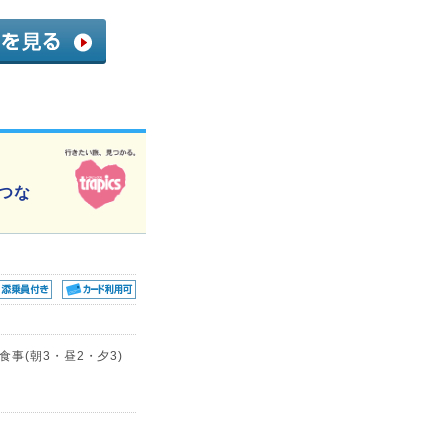
つな
事(朝3・昼2・夕3)