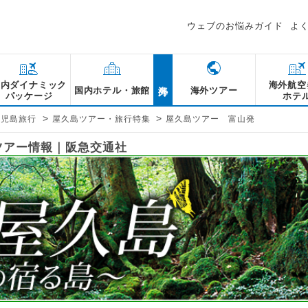
ウェブのお悩みガイド
よ
海外
国内ダイナミック
海外航空
国内ホテル・旅館
海外ツアー
パッケージ
ホテ
>
>
鹿児島旅行
屋久島ツアー・旅行特集
屋久島ツアー 富山発
ツアー情報｜阪急交通社