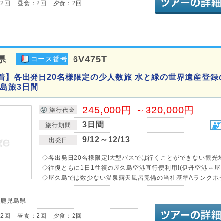
2回 昼食：2回 夕食：2回
県
6V475T
コース番号
発着】各出発日20名様限定の少人数旅 水と緑の世界遺産登録
島旅3日間
245,000円 ～320,000円
旅行代金
3日間
旅行期間
9/12～12/13
出発日
◇各出発日20名様限定!大型バスでは行くことができない観光
◇往復ともに1日1往復の屋久島空港直行便利用!(伊丹空港⇔屋
◇屋久島では数少ない温泉露天風呂完備の当社基準Aランクホテ
／鹿児島県
2回 昼食：2回 夕食：2回