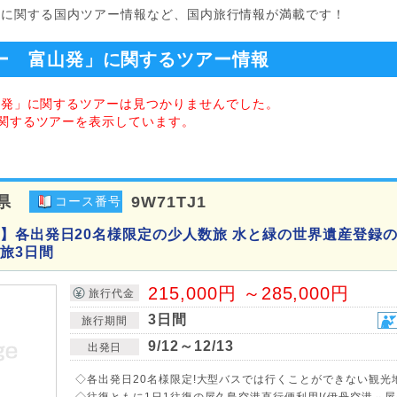
」に関する国内ツアー情報など、国内旅行情報が満載です！
ー 富山発」に関するツアー情報
山発」に関するツアーは見つかりませんでした。
関するツアーを表示しています。
県
9W71TJ1
コース番号
】各出発日20名様限定の少人数旅 水と緑の世界遺産登録の
旅3日間
215,000円 ～285,000円
旅行代金
3日間
旅行期間
9/12～12/13
出発日
◇各出発日20名様限定!大型バスでは行くことができない観光
◇往復ともに1日1往復の屋久島空港直行便利用!(伊丹空港⇔屋