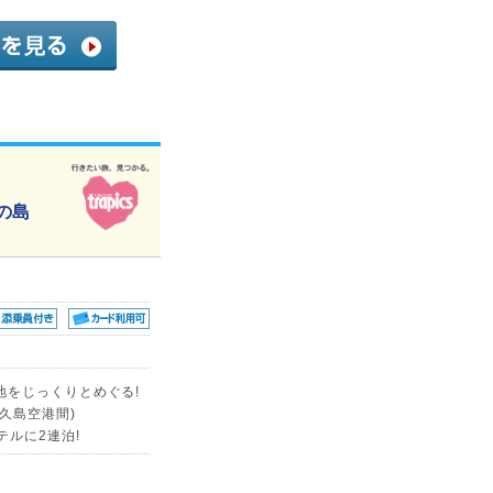
の島
地をじっくりとめぐる!
久島空港間)
ルに2連泊!