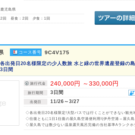
／鹿児島県
2回 昼食：2回 夕食：1回
県
9C4V175
コース番号
各出発日20名様限定の少人数旅 水と緑の世界遺産登録の島
3日間
240,000円 ～330,000円
旅行代金
3日間
旅行期間
11/26～3/27
出発日
◇各出発日20名様限定!大型バスでは行くことができない観光
◇往復ともに1日1往復の屋久島空港便利用!(伊丹空港⇔屋久島
◇屋久島では数少ない温泉露天風呂完備の当社基準Aランクホテ