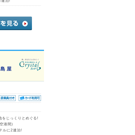
連泊!
島 屋
地をじっくりとめぐる!
空港間)
ルに2連泊!