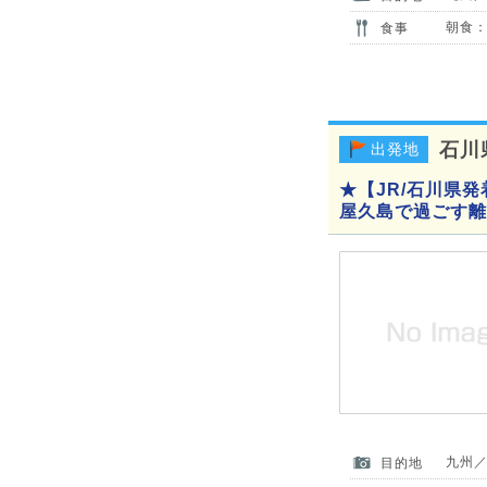
朝食：
食事
石川
出発地
★【JR/石川県
屋久島で過ごす離
九州
目的地