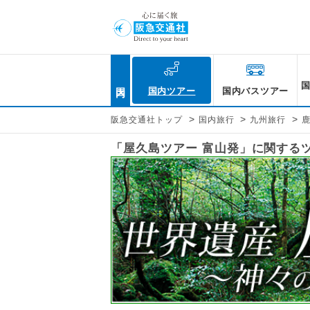
国内
国内ツアー
国内バスツアー
>
>
>
阪急交通社トップ
国内旅行
九州旅行
「屋久島ツアー 富山発」に関する