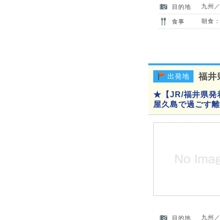
九州
目的地
朝食：
食事
福井
出発地
★【JR/福井県
屋久島で過ごす離
九州
目的地