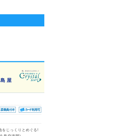
島 屋
地をじっくりとめぐる!
久島空港間)