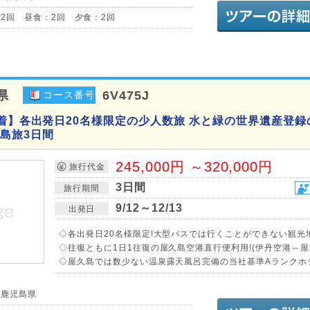
2回 昼食：2回 夕食：2回
県
6V475J
コース番号
発着】各出発日20名様限定の少人数旅 水と緑の世界遺産登録
島旅3日間
245,000円 ～320,000円
旅行代金
3日間
旅行期間
9/12～12/13
出発日
◇各出発日20名様限定!大型バスでは行くことができない観光
◇往復ともに1日1往復の屋久島空港直行便利用!(伊丹空港⇔屋
◇屋久島では数少ない温泉露天風呂完備の当社基準Aランクホテ
／鹿児島県