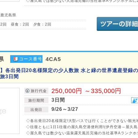
◇屋久島では数少ない大浴場完備の当社基準Aランクホテルに2
／鹿児島県
2回 昼食：2回 夕食：2回
県
4CA5
コース番号
】各出発日20名様限定の少人数旅 水と緑の世界遺産登録の
旅3日間
250,000円 ～335,000円
旅行代金
3日間
旅行期間
9/26～3/27
出発日
◇各出発日20名様限定!大型バスでは行くことができない観光
◇往復ともに1日1往復の屋久島空港便利用!(伊丹空港⇔屋久島
◇屋久島では数少ない温泉露天風呂完備の当社基準Aランクホテ