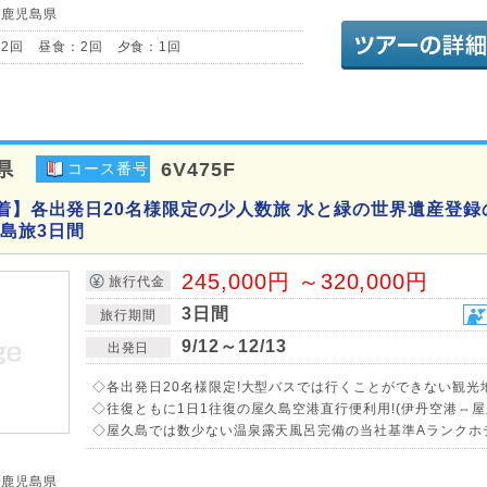
／鹿児島県
2回 昼食：2回 夕食：1回
県
6V475F
コース番号
発着】各出発日20名様限定の少人数旅 水と緑の世界遺産登録
島旅3日間
245,000円 ～320,000円
旅行代金
3日間
旅行期間
9/12～12/13
出発日
◇各出発日20名様限定!大型バスでは行くことができない観光
◇往復ともに1日1往復の屋久島空港直行便利用!(伊丹空港⇔屋
◇屋久島では数少ない温泉露天風呂完備の当社基準Aランクホテ
／鹿児島県