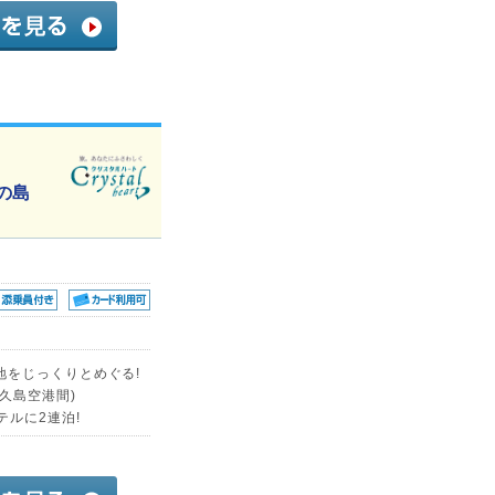
の島
地をじっくりとめぐる!
久島空港間)
ルに2連泊!