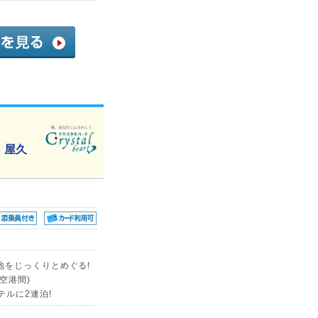
 屋久
地をじっくりとめぐる!
空港間)
ルに2連泊!