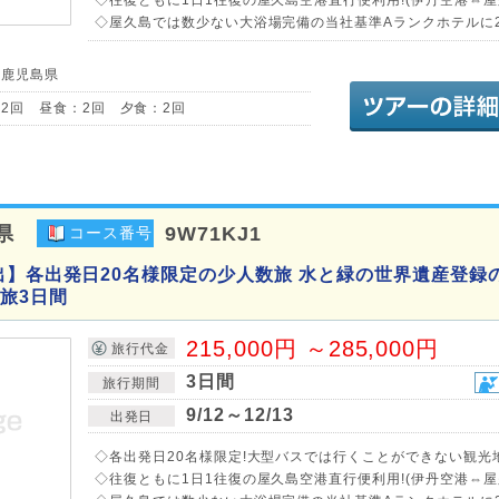
◇屋久島では数少ない大浴場完備の当社基準Aランクホテルに2
／鹿児島県
2回 昼食：2回 夕食：2回
県
9W71KJ1
コース番号
出】各出発日20名様限定の少人数旅 水と緑の世界遺産登録の
旅3日間
215,000円 ～285,000円
旅行代金
3日間
旅行期間
9/12～12/13
出発日
◇各出発日20名様限定!大型バスでは行くことができない観光
◇往復ともに1日1往復の屋久島空港直行便利用!(伊丹空港⇔屋