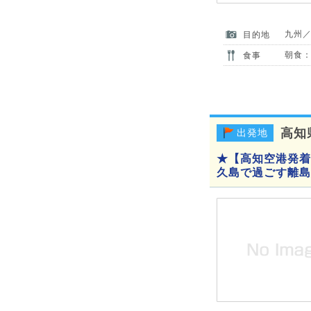
九州
目的地
朝食：
食事
高知
出発地
★【高知空港発着
久島で過ごす離島