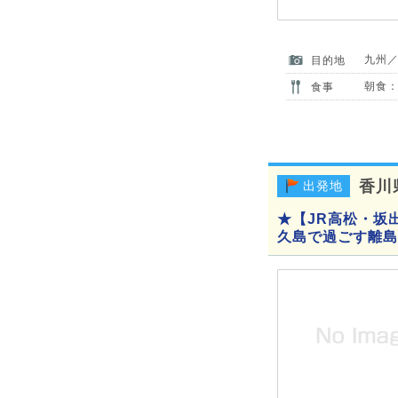
九州
目的地
朝食：
食事
香川
出発地
★【JR高松・坂
久島で過ごす離島