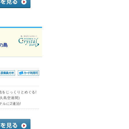
の島
地をじっくりとめぐる!
久島空港間)
ルに2連泊!