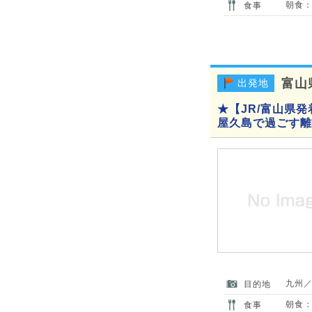
朝食：
食事
富山
出発地
★【JR/富山県
屋久島で過ごす離
九州
目的地
朝食：
食事