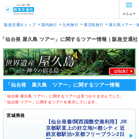
メニュー
>
>
>
>
阪急交通社トップ
国内旅行
九州旅行
鹿児島旅行
屋久島ツアー・
「仙台発 屋久島 ツアー」に関するツアー情報｜阪急交通社
「仙台発 屋久島 ツアー」に関するツアー情報
「仙台発 屋久島 ツアー」に関するツアーは見つかりませんでした。
「仙台発 ツアー」に関するツアーを表示しています。
宮城県発
【仙台発着/関西国際空港利用】JR
京都駅直上の好立地!<都シティ 近
鉄京都駅泊>京都フリープラン2日