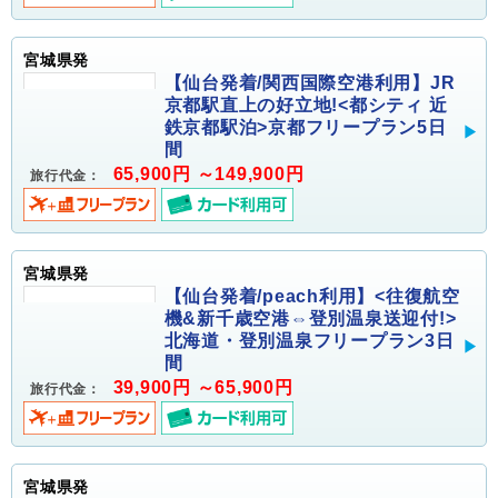
宮城県発
【仙台発着/関西国際空港利用】JR
京都駅直上の好立地!<都シティ 近
鉄京都駅泊>京都フリープラン5日
間
65,900円 ～149,900円
旅行代金：
宮城県発
【仙台発着/peach利用】<往復航空
機&新千歳空港⇔登別温泉送迎付!>
北海道・登別温泉フリープラン3日
間
39,900円 ～65,900円
旅行代金：
宮城県発