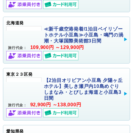
北海道発
≪新千歳空港発着/1泊目ベイリゾー
トホテル小豆島≫小豆島・鳴門の渦
潮・大塚国際美術館3日間
109,900円 ～129,900円
旅行代金：
東京２３区発
【2泊目オリビアン小豆島 夕陽ヶ丘
ホテル】美しき瀬戸内10島めぐり
しまなみ・とびしま海道と小豆島3
日間
92,900円 ～138,000円
旅行代金：
愛知県発