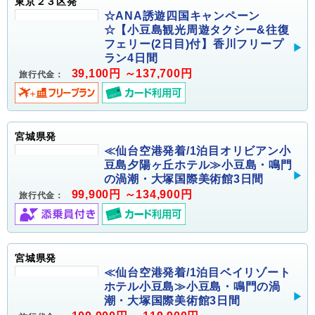
東京２３区発
☆ANA誘遊四国キャンペーン
☆【小豆島観光周遊タクシー&往復
フェリー(2日目)付】香川フリープ
ラン4日間
39,100円 ～137,700円
旅行代金：
宮城県発
≪仙台空港発着/1泊目オリビアン小
豆島夕陽ヶ丘ホテル≫小豆島・鳴門
の渦潮・大塚国際美術館3日間
99,900円 ～134,900円
旅行代金：
宮城県発
≪仙台空港発着/1泊目ベイリゾート
ホテル小豆島≫小豆島・鳴門の渦
潮・大塚国際美術館3日間