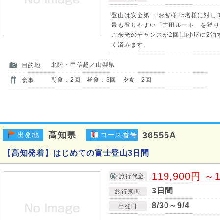
登山は安全第一!お客様15名様に対し
最も登りやすい「吉田ルート」を登り
ご来光のチャンスが2回!山小屋に2
く済みます。
北陸・甲信越／山梨県
目的地
朝食：2回 昼食：3回 夕食：2回
食事
高知県
36555A
出発地
コース番号
【高知発着】はじめての富士登山3日間
119,900円 ～1
旅行代金
3日間
旅行期間
8/30～9/4
出発日