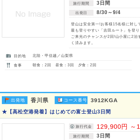
3日間
旅行期間
8/30～9/4
出発日
登山は安全第一!お客様15名様に対し
最も登りやすい「吉田ルート」を登り
ご来光のチャンスが2回!山小屋に2
く済みます。
北陸・甲信越／山梨県
目的地
朝食：2回 昼食：3回 夕食：2回
食事
香川県
3912KGA
出発地
コース番号
★【高松空港発着】はじめての富士登山3日間
129,900円 ～1
旅行代金
3日間
旅行期間