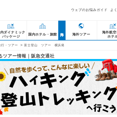
ウェブのお悩みガイド
よ
海外
国内ダイナミック
海外航空
国内ホテル・旅館
海外ツアー
パッケージ
ホテ
>
旅行・ツアー
富士登山 ツアー 横浜発
するツアー情報｜阪急交通社