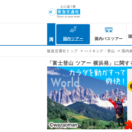
国内
国内ツアー
国内バスツアー
>
>
阪急交通社トップ
ハイキング・登山
国内
「富士登山 ツアー 横浜発」に関