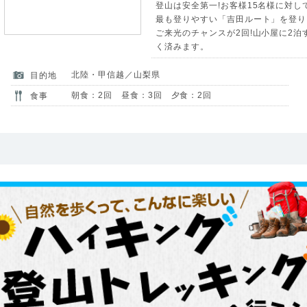
登山は安全第一!お客様15名様に対し
最も登りやすい「吉田ルート」を登り
ご来光のチャンスが2回!山小屋に2
く済みます。
北陸・甲信越／山梨県
目的地
朝食：2回 昼食：3回 夕食：2回
食事