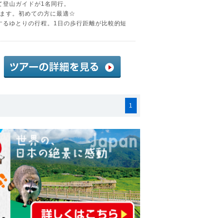
て登山ガイドが1名同行。
ます。初めての方に最適☆
泊するゆとりの行程。1日の歩行距離が比較的短
1