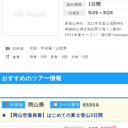
1日間
旅行期間
9/26～9/26
出発日
新屋山神社・北口本宮冨士浅間神社・
神秘的な湧水地忍野八海へご案内!
2022年夏オープン!「旅の駅 kawagu
北陸・甲信越／山梨県
目的地
朝食：0回 昼食：0回 夕食：0回
食事
おすすめのツアー情報
岡山県
6555A
出発地
コース番号
★ 【岡山空港発着】はじめての富士登山3日間