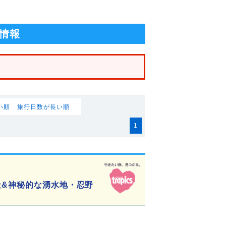
情報
い順
旅行日数が長い順
1
社&神秘的な湧水地・忍野