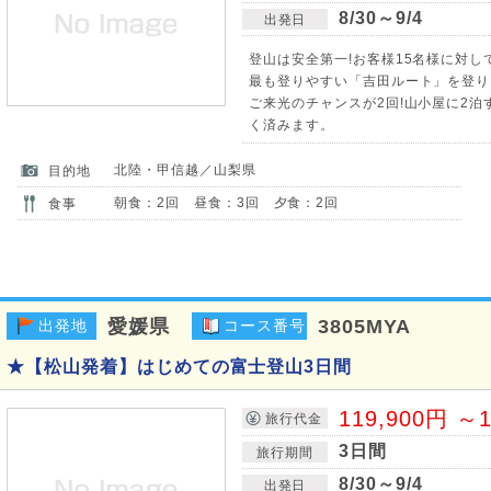
8/30～9/4
出発日
登山は安全第一!お客様15名様に対し
最も登りやすい「吉田ルート」を登り
ご来光のチャンスが2回!山小屋に2
く済みます。
北陸・甲信越／山梨県
目的地
朝食：2回 昼食：3回 夕食：2回
食事
愛媛県
3805MYA
出発地
コース番号
★【松山発着】はじめての富士登山3日間
119,900円 ～1
旅行代金
3日間
旅行期間
8/30～9/4
出発日