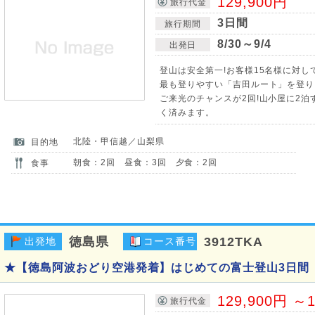
129,900円
旅行代金
3日間
旅行期間
8/30～9/4
出発日
登山は安全第一!お客様15名様に対し
最も登りやすい「吉田ルート」を登り
ご来光のチャンスが2回!山小屋に2
く済みます。
北陸・甲信越／山梨県
目的地
朝食：2回 昼食：3回 夕食：2回
食事
徳島県
3912TKA
出発地
コース番号
★【徳島阿波おどり空港発着】はじめての富士登山3日間
129,900円 ～1
旅行代金