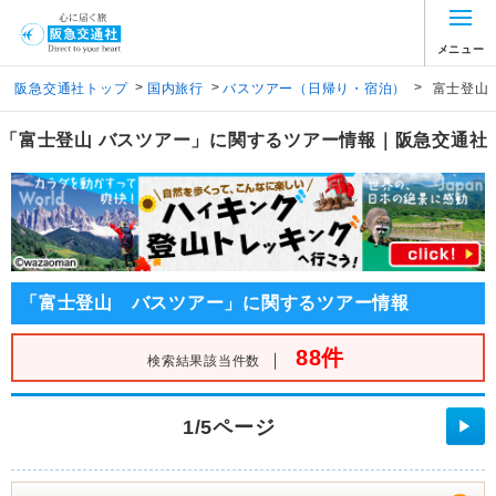
メニュー
>
>
>
阪急交通社トップ
国内旅行
バスツアー（日帰り・宿泊）
富士登山
「富士登山 バスツアー」に関するツアー情報｜阪急交通社
「富士登山 バスツアー」に関するツアー情報
88件
｜
検索結果該当件数
1/5ページ
▶